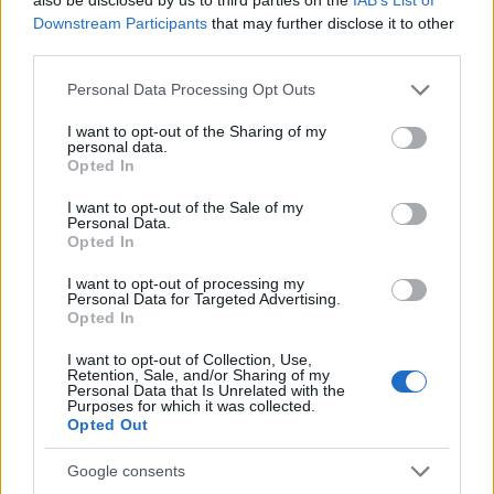
tocado en el conjunto catalán: Ferran Torres. El delantero
Downstream Participants
that may further disclose it to other
fue sustituido en el minuto 62 por molestias musculares en
third parties.
el muslo y se perderá el partido de Champions contra el
Please note that this website/app uses one or more Google
Personal Data Processing Opt Outs
Slavia de Praga y es duda para el próximo compromiso
services and may gather and store information including but
liguero ante el Real Oviedo.
not limited to your visit or usage behaviour. You may click to
I want to opt-out of the Sharing of my
personal data.
grant or deny consent to Google and its third-party tags to
Opted In
use your data for below specified purposes in below Google
Claudio Echeverri, nuevo jugador del Girona.
consent section.
¿Recomendable?
I want to opt-out of the Sale of my
Personal Data.
El Girona ha hecho oficial la
Opted In
incorporación de Claudio
I want to opt-out of processing my
Echeverri. ¿Buen fichaje en
Personal Data for Targeted Advertising.
Comunio?
Opted In
I want to opt-out of Collection, Use,
Retention, Sale, and/or Sharing of my
Personal Data that Is Unrelated with the
Purposes for which it was collected.
Opted Out
Iñaki Williams, con lesión leve-moderada
Google consents
El Athletic cayó 3-2 en su visita a Mallorca y perdió para