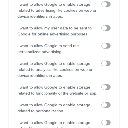
I want to allow Google to enable storage
unas semanas a Iñaki Williams. El delantero rojiblanco
related to advertising like cookies on web or
sufrió una lesión leve-moderada en el tríceps sural que le
device identifiers in apps.
mantendrá en el dique seco 3 semanas.
I want to allow my user data to be sent to
Amrabat se somete a una artroscopia
Google for online advertising purposes.
Marruecos perdió 1-0 en una estrambótica final de la Copa
I want to allow Google to send me
personalized advertising.
África contra Senegal, decidida con un gol de Pape Gueye
en la prórroga. En el conjunto norteafricano no pudo
I want to allow Google to enable storage
participar el lesionado Sofyan Amrabat, quien según ha
related to analytics like cookies on web or
anunciado el Betis se va a someter en Países Bajos a una
device identifiers in apps.
artroscopia para solucionar sus problemas de tobillo. Se
estima que pueda estar de baja entre 6 y 8 semanas.
I want to allow Google to enable storage
related to functionality of the website or app.
¿Aún no juegas a Comunio? Regístrate, ¡gratis!
I want to allow Google to enable storage
related to personalization.
I want to allow Google to enable storage