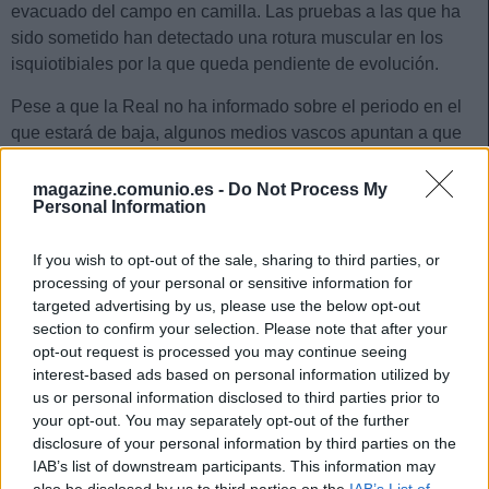
evacuado del campo en camilla. Las pruebas a las que ha
sido sometido han detectado una rotura muscular en los
isquiotibiales por la que queda pendiente de evolución.
Pese a que la Real no ha informado sobre el periodo en el
que estará de baja, algunos medios vascos apuntan a que
se puede perder 4 o 6 semanas. Un grave contratiempo
para la Real en un momento crucial de la temporada.
magazine.comunio.es -
Do Not Process My
Personal Information
César Tárrega, baja hasta febrero
If you wish to opt-out of the sale, sharing to third parties, or
El central del Valencia tuvo que ser sustituido a los 28
processing of your personal or sensitive information for
targeted advertising by us, please use the below opt-out
minutos del encuentro contra el Getafe por molestias en una
section to confirm your selection. Please note that after your
de sus rodillas. Tras practicarle pruebas, sufre un esguince
opt-out request is processed you may continue seeing
por el que estará alejado de los terrenos de juego hasta
interest-based ads based on personal information utilized by
febrero.
us or personal information disclosed to third parties prior to
your opt-out. You may separately opt-out of the further
Ferran, con molestias
disclosure of your personal information by third parties on the
IAB’s list of downstream participants. This information may
La derrota del Barcelona en San Sebastián dejó un jugador
also be disclosed by us to third parties on the
IAB’s List of