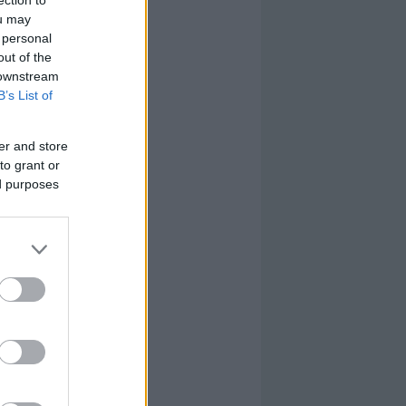
ection to
ou may
 personal
out of the
 downstream
B’s List of
er and store
to grant or
ed purposes