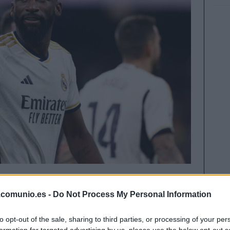
ejado varios jugadores lesionados como Rüdiger
.comunio.es -
Do Not Process My Personal Information
 a continuación.
to opt-out of the sale, sharing to third parties, or processing of your per