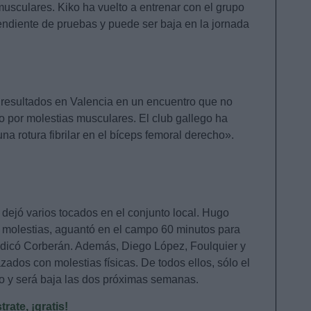
musculares. Kiko ha vuelto a entrenar con el grupo
pendiente de pruebas y puede ser baja en la jornada
 resultados en Valencia en un encuentro que no
do por molestias musculares. El club gallego ha
a rotura fibrilar en el bíceps femoral derecho».
a dejó varios tocados en el conjunto local. Hugo
ó molestias, aguantó en el campo 60 minutos para
indicó Corberán. Además, Diego López, Foulquier y
dos con molestias físicas. De todos ellos, sólo el
do y será baja las dos próximas semanas.
ate, ¡gratis!