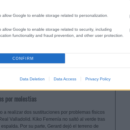
co en Comunio?
o allow Google to enable storage related to personalization.
o allow Google to enable storage related to security, including
cation functionality and fraud prevention, and other user protection.
CONFIRM
cal el contratiempo físico de David Soria. El
a en el minuto 80 tras una acción defensiva con
, acabó el partido con dolores. Soria tiene una
Data Deletion
Data Access
Privacy Policy
sido operado, pero podría jugar con una protección
os por molestias
o a realizar dos sustituciones por problemas físicos
 Real Valladolid. Kiko Femenía no saltó al verde tras
espalda. Por su parte, Gerard dejó el terreno de