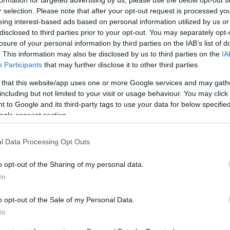
formation for targeted advertising by us, please use the below opt-out s
r selection. Please note that after your opt-out request is processed y
a al Espanyol en un partido en el que Antonio
eing interest-based ads based on personal information utilized by us or
olestias musculares en el minuto 15. El parte
disclosed to third parties prior to your opt-out. You may separately opt-
co indica que el defensor alemán sufre una lesión
losure of your personal information by third parties on the IAB’s list of
ia por la que estará fuera de los terrenos de juego
. This information may also be disclosed by us to third parties on the
IA
l derbi madrileño de la jornada 23 y, posiblemente,
Participants
that may further disclose it to other third parties.
 City de Champions.
 that this website/app uses one or more Google services and may gath
including but not limited to your visit or usage behaviour. You may click 
ién cayó lesionado, aunque no en el partido contra
 to Google and its third-party tags to use your data for below specifi
 del lunes. El defensor austríaco sufre la misma
ogle consent section.
én entre 2 y 3 semanas de baja. Grave contratiempo
 tramo decisivo de la temporada con Asencio y
l Data Processing Opt Outs
ibles.
o opt-out of the Sharing of my personal data.
In
rcelona con la mala noticia de la lesión de Conechny.
o opt-out of the Sale of my Personal Data.
n camilla tras un golpe en la cabeza con Gavi y
In
e pruebas. Finalmente sufre un traumatismo
hueso frontal por las que queda pendiente de