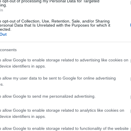
to opt-out of processing my Personal Data for Targeted
ing.
In
o opt-out of Collection, Use, Retention, Sale, and/or Sharing
ersonal Data that Is Unrelated with the Purposes for which it
lected.
en un duelo en el que perdió a Seydouba Cissé en
Out
 una lesión muscular. El centrocampista guineano
mas 3-4 semanas.
consents
o allow Google to enable storage related to advertising like cookies on
evice identifiers in apps.
n partido trepidante que dejó un lesionado en los
l campo en la segunda mitad en el minuto 79, sufrió
o allow my user data to be sent to Google for online advertising
 el tiempo de descuento y acabó el partido cojeando.
s.
ic indica que sufre un esguince de tobillo por el que
to allow Google to send me personalized advertising.
o allow Google to enable storage related to analytics like cookies on
ar en el Girona. ¿Recomendable?
evice identifiers in apps.
 ha reforzado su centro del campo con el fichaje de
o allow Google to enable storage related to functionality of the website
elo. ¿Qué podemos esperar del nuevo jugador