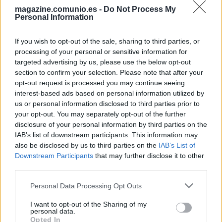
pudo terminar Eduardo Camavinga. El futbolista francés
magazine.comunio.es -
Do Not Process My
sufrió un golpe en la rodilla y tuvo que ser sustituido por
Personal Information
Odriozola en los minutos finales, encendiendo todas las
alarmas. Finalmente Camavinga no tiene ninguna lesión de
If you wish to opt-out of the sale, sharing to third parties, or
gravedad y ha entrado en la convocatoria para jugar en
processing of your personal or sensitive information for
Champions ante el Manchester City.
targeted advertising by us, please use the below opt-out
section to confirm your selection. Please note that after your
Pape Gueye, lesionado en un tobillo
opt-out request is processed you may continue seeing
interest-based ads based on personal information utilized by
El centrocampista del Sevilla fue sustituido en el minuto 76
us or personal information disclosed to third parties prior to
your opt-out. You may separately opt-out of the further
del encuentro ante el Real Valladolid por problemas en un
disclosure of your personal information by third parties on the
tobillo. Mendilibar comunicó en rueda de prensa que la
IAB’s list of downstream participants. This information may
lesión de Gueye no era grave y que se trataba tan sólo de
also be disclosed by us to third parties on the
IAB’s List of
un «golpe» que no debería impedirle jugar el derbi
Downstream Participants
that may further disclose it to other
sevillano.
third parties.
Seferovic, con molestias
Please note that this website/app uses one or more Google
Personal Data Processing Opt Outs
services and may gather and store information including but
not limited to your visit or usage behaviour. You may click to
I want to opt-out of the Sharing of my
El delantero suizo marcó el gol de su equipo en la derrota
personal data.
grant or deny consent to Google and its third-party tags to
por 1-2 ante el Valencia, pero tuvo que pedir el cambio en el
Opted In