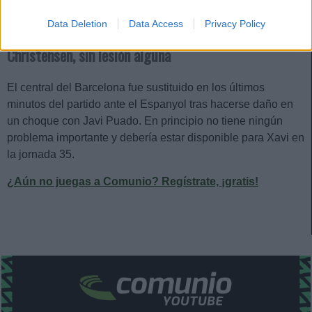
trata simplemente de una mera sobrecarga. En caso de que
Data Deletion
Data Access
Privacy Policy
tuviera una rotura, se perdería lo que queda de temporada.
Christensen, sin lesión alguna
El central del Barcelona fue sustituido en los últimos
minutos del partido ante el Espanyol tras hacerse daño en
un choque con Javi Puado. En principio no tiene ningún
problema importante y debería estar disponible para Xavi en
la jornada 35.
¿Aún no juegas a Comunio? Regístrate, ¡gratis!