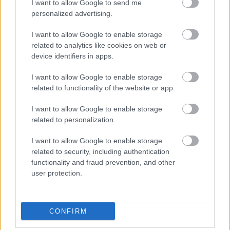
I want to allow Google to send me
principales ganadores y
personalized advertising.
perdedores de los últimos 7 días.
I want to allow Google to enable storage
related to analytics like cookies on web or
Yeray termina tocado
device identifiers in apps.
I want to allow Google to enable storage
El Athletic cayó con estrépito en el Estadio de la Cerámica
related to functionality of the website or app.
por 5-1. Yeray Álvarez se infiltró para jugar el partido debido
a la pubalgia que padece y acabó el choque con
I want to allow Google to enable storage
ostensibles gestos de dolor. Según informa
MARCA
, el
related to personalization.
central podría no jugar más en lo que queda de temporada
I want to allow Google to enable storage
debido a la limitación que produce esa lesión en su
related to security, including authentication
rendimiento.
functionality and fraud prevention, and other
Lemar, sustituido por molestias
user protection.
El centrocampista francés pidió el cambio en el minuto 50
CONFIRM
por molestias musculares y está pendiente de pruebas
médicas para conocer si padece una lesión muscular o se