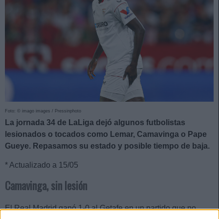
Foto: © imago images / Pressinphoto
La jornada 34 de LaLiga dejó algunos futbolistas
lesionados o tocados como Lemar, Camavinga o Pape
Gueye. Repasamos su estado y posible tiempo de baja.
* Actualizado a 15/05
Camavinga, sin lesión
El Real Madrid ganó 1-0 al Getafe en un partido que no