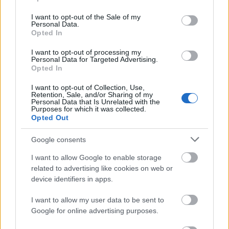
use your data for below specified purposes in below Google
minuto 78 por molestias en el aductor. Seferovic fue
consent section.
I want to opt-out of the Sale of my
cuestionado sobre sus problemas físicos al final del partido
Personal Data.
Opted In
y comentó: «estoy bien. Vamos a ver, pero pienso que estoy
bien». El Celta le efectuará pruebas para conocer el
I want to opt-out of processing my
alcance exacto de sus molestias.
Personal Data for Targeted Advertising.
Opted In
Por otra parte, Iago Aspas aguantó tan sólo 54 minutos
I want to opt-out of Collection, Use,
sobre el césped por «dolores en la espalda» según
Retention, Sale, and/or Sharing of my
Personal Data that Is Unrelated with the
reconoció Carlos Carvalhal en la rueda de prensa posterior
Purposes for which it was collected.
al partido. El delantero forzó para jugar pero no estaba al
Opted Out
100%. Habrá que estar atento a su evolución durante los
entrenamientos de esta semana.
Google consents
I want to allow Google to enable storage
Valores de mercado: ganadores y perdedores del 29
related to advertising like cookies on web or
de abril al 5 de mayo
device identifiers in apps.
Los valores de mercado bajaron
I want to allow my user data to be sent to
en 9 millones desde el 29 de abril
Google for online advertising purposes.
al 5 de mayo. ¿Cambio de
tendencia? Estos son los