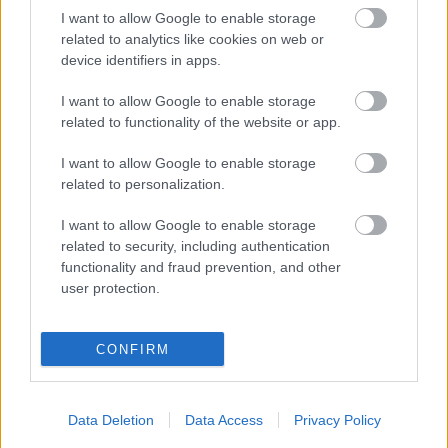
invierno, ha disputado 13 partidos (7 cómo titular) en los que
I want to allow Google to enable storage
ha logrado 49 puntos Comunio.
related to analytics like cookies on web or
device identifiers in apps.
Barrenetxea, posible rotura
I want to allow Google to enable storage
La Real Sociedad empató en su visita a Montilivi en un
related to functionality of the website or app.
partido marcado por la lesión de Ander Barrenetxea. El
I want to allow Google to enable storage
internacional español sufrió un pinchazo en el aductor y
related to personalization.
tuvo que ser reemplazado en el minuto 34 por Pablo Martín.
I want to allow Google to enable storage
A falta de pruebas, todo apunta a que ‘Barrene’ tiene una
related to security, including authentication
rotura muscular que le hará perderse las jornadas restantes
functionality and fraud prevention, and other
del campeonato.
user protection.
Gayà y Saravia, lesionados
CONFIRM
Carlos Corberán tuvo que hacer dos cambios obligados por
lesión en el empate a uno contra el Rayo. El primero, Renzo
Saravia, quien dejó el terreno de juego a los 32 por
Data Deletion
Data Access
Privacy Policy
molestias musculares. Ya en el segundo tiempo, el técnico