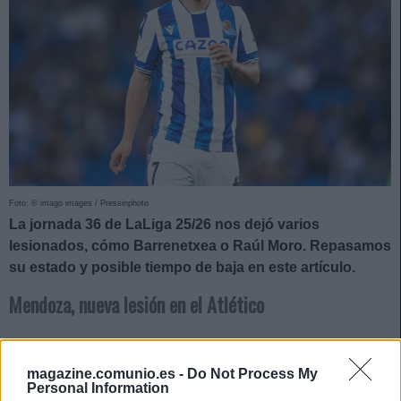
Foto: © imago images / Pressinphoto
La jornada 36 de LaLiga 25/26 nos dejó varios
lesionados, cómo Barrenetxea o Raúl Moro. Repasamos
su estado y posible tiempo de baja en este artículo.
Mendoza, nueva lesión en el Atlético
El Atlético siguió con su viacrucis con las lesiones y en la
visita a Pamplona perdió a Rodrigo Mendoza. El
magazine.comunio.es -
Do Not Process My
Personal Information
centrocampista pidió el cambio a los 20 minutos de partido