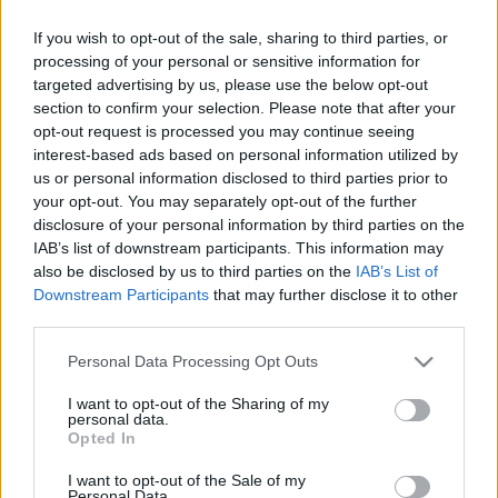
por un golpe en el gemelo que le tendrá de baja 7 días.
If you wish to opt-out of the sale, sharing to third parties, or
Djené, con molestias
processing of your personal or sensitive information for
targeted advertising by us, please use the below opt-out
section to confirm your selection. Please note that after your
El Getafe ganó 3-1 al Mallorca y se afianzó en el séptimo
opt-out request is processed you may continue seeing
puesto de la clasificación que dará acceso a jugar al UEFA
interest-based ads based on personal information utilized by
Conference League la próxima temporada. El capitán
us or personal information disclosed to third parties prior to
azulón, Djené, no pudo completar el partido por molestias
your opt-out. You may separately opt-out of the further
musculares, siendo sustituido en el minuto 71 por Boselli.
disclosure of your personal information by third parties on the
En principio, parece que sólo sufre una sobrecarga y
IAB’s list of downstream participants. This information may
debería estar disponible en la jornada 37.
also be disclosed by us to third parties on the
IAB’s List of
Downstream Participants
that may further disclose it to other
Vivian, baja por un esguince
third parties.
Please note that this website/app uses one or more Google
Personal Data Processing Opt Outs
El Athletic cayó 2-0 contra el Espanyol y se despidió
services and may gather and store information including but
prácticamente de entrar en competición europea la próxima
not limited to your visit or usage behaviour. You may click to
I want to opt-out of the Sharing of my
personal data.
campaña. El conjunto rojiblanco también tuvo la mala
grant or deny consent to Google and its third-party tags to
Opted In
noticia en el partido de la lesión de Dani Vivian, quien se
use your data for below specified purposes in below Google
hizo daño en un tobillo y fue sustituido al descanso. El
consent section.
I want to opt-out of the Sale of my
Personal Data.