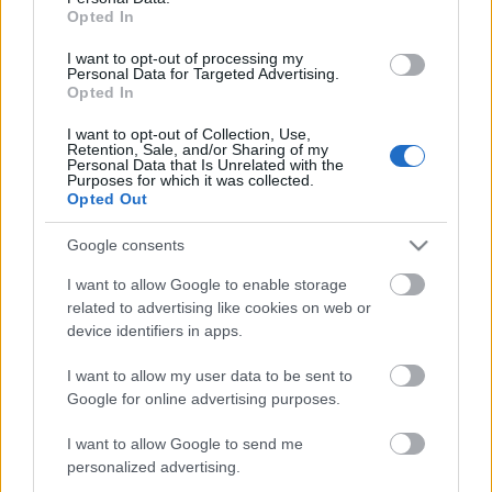
zaguero sufre un esguince y será baja las dos últimas
Opted In
jornadas.
I want to opt-out of processing my
Personal Data for Targeted Advertising.
¡A comprar! Cuatro triunfadores de la jornada 35 por
Opted In
menos de 3 millones
I want to opt-out of Collection, Use,
Menos de 3 millones de valor de
Retention, Sale, and/or Sharing of my
mercado y 10 o más puntos en la
Personal Data that Is Unrelated with the
Purposes for which it was collected.
jornada 35 de la temporada 25/26.
Opted Out
Estos cuatro jugadores pueden
revalorizarse próximamente.
Google consents
I want to allow Google to enable storage
related to advertising like cookies on web or
device identifiers in apps.
Raúl Moro, sustituido por molestias
I want to allow my user data to be sent to
Osasuna probablemente no pueda contar con los servicios
Google for online advertising purposes.
del ex jugador del Real Valladolid en las dos últimas
I want to allow Google to send me
jornadas tras sufrir un problema muscular en la derrota ante
personalized advertising.
el Atlético. Moro, fichando por los rojillos en el mercado de