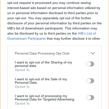
parado fue Cenk Ozkacar, quien tras evitar un tiro rival se
opt-out request is processed you may continue seeing
hizo daño en el abductor y tuvo que ser sustituido.
interest-based ads based on personal information utilized by
Probablemente tenga una rotura fibrilar que le haga ser baja
us or personal information disclosed to third parties prior to
entre 3 y 4 semanas.
your opt-out. You may separately opt-out of the further
disclosure of your personal information by third parties on the
Selim Amallah también fue sustituido en los blanquivioletas
IAB’s list of downstream participants. This information may
por molestias musculares, mientras que el debutante Juma
also be disclosed by us to third parties on the
IAB’s List of
Downstream Participants
that may further disclose it to other
Bah no pudo acabar el partido por calambres. El marroquí
third parties.
es duda para la siguiente jornada.
Please note that this website/app uses one or more Google
Personal Data Processing Opt Outs
services and may gather and store information including but
¡A comprar! Cuatro triunfadores de la jornada 6 por
not limited to your visit or usage behaviour. You may click to
I want to opt-out of the Sharing of my
menos de 3 millones
personal data.
grant or deny consent to Google and its third-party tags to
Menos de 3 millones de valor de
Opted In
use your data for below specified purposes in below Google
mercado y 8 o más puntos en la
consent section.
I want to opt-out of the Sale of my
jornada 6 de la temporada 24/25.
Personal Data.
Estos cuatro jugadores pueden
Opted In
revalorizarse en los próximos días.
I want to opt-out of processing my
Personal Data for Targeted Advertising.
Opted In