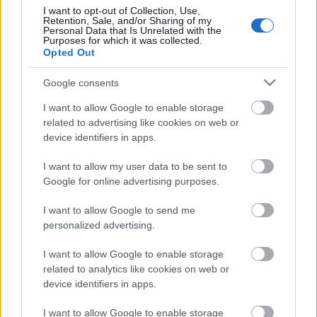
I want to opt-out of Collection, Use,
Marvin y Mika Mármol, lesionados en Las Palmas
Retention, Sale, and/or Sharing of my
Personal Data that Is Unrelated with the
Purposes for which it was collected.
Las Palmas es junto al Getafe el único equipo que no sabe
Opted Out
lo que es ganar en LaLiga y en el último partido contra
Google consents
Osasuna perdió a dos jugadores por lesión. Mika Mármol se
hizo daño en un pie en la acción en la que hizo penalti a
I want to allow Google to enable storage
Budimir y tuvo que ser sustituido por Sinkgraven. Según
related to advertising like cookies on web or
apuntan las primeras exploraciones sufre una fractura en un
device identifiers in apps.
dedo del pie.
I want to allow my user data to be sent to
Por su parte, Marvin sintió un pinchazo en una carrera y
Google for online advertising purposes.
sufre una rotura muscular que le mantendrá en el dique
I want to allow Google to send me
seco varias semanas. Más bajas para la defensa del equipo
personalized advertising.
canario, quien tiene en la enfermería a Álex Suárez
(esguince de tobillo) y McKenna (lesión en isquiotibiales).
I want to allow Google to enable storage
related to analytics like cookies on web or
Azpilicueta, con molestias
device identifiers in apps.
El Atleti no pudo con el Rayo en un derbi madrileño en el
I want to allow Google to enable storage