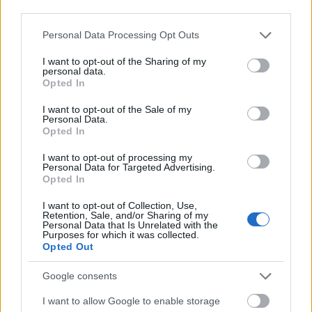
vallecano no suele emitir partes médicos sobre sus
third parties.
jugadores lesionados, pero todo hace indicar que será baja
Please note that this website/app uses one or more Google
un tiempo. Íñigo Pérez se queda por tanto sin laterales
Personal Data Processing Opt Outs
services and may gather and store information including but
izquierdos y tendrá que usar a Balliu en esa posición.
not limited to your visit or usage behaviour. You may click to
I want to opt-out of the Sharing of my
personal data.
grant or deny consent to Google and its third-party tags to
Opted In
El 11 ideal de la jornada 7
use your data for below specified purposes in below Google
consent section.
I want to opt-out of the Sale of my
Ayoze Pérez marcó un doblete
Personal Data.
contra el Espanyol y lidera el 11
Opted In
ideal de la jornada 7 de Comunio
LaLiga.
I want to opt-out of processing my
Personal Data for Targeted Advertising.
Opted In
I want to opt-out of Collection, Use,
Retention, Sale, and/or Sharing of my
Personal Data that Is Unrelated with the
Contratiempos para el Villarreal
Purposes for which it was collected.
Opted Out
El Villarreal perdió antes de su partido contra el Espanyol a
Google consents
Yeremi Pino (lesión muscular) y durante el encuentro, dos
I want to allow Google to enable storage
de sus defensas fueron sustituidos por contusiones. El