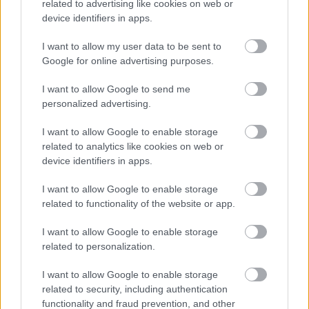
related to advertising like cookies on web or
primero, Raúl Albiol, quien sufrió un aparatoso golpe en la
device identifiers in apps.
cabeza que hizo que abandonara el campo en camilla y con
una brecha que ha requerido 10 puntos de sutura. Su
I want to allow my user data to be sent to
participación en el partido del lunes ante Las Palmas es
Google for online advertising purposes.
algo dudosa. También fue reemplazado Logan Costa por un
I want to allow Google to send me
golpe que, aparentemente, no debería impedirle jugar ante
personalized advertising.
el conjunto canario.
Vitor Roque, tocado del tobillo
I want to allow Google to enable storage
related to analytics like cookies on web or
device identifiers in apps.
El Betis no pudo contar con los servicios de Vitor Roque
para viajar a Las Palmas por un esguince de tobillo, según
I want to allow Google to enable storage
confirmó el club verdiblanco en un parte médico oficial. El
related to functionality of the website or app.
brasileño es seria duda para jugar en la jornada 8.
I want to allow Google to enable storage
Leandro Cabrera, con molestias en el sóleo
related to personalization.
I want to allow Google to enable storage
Manolo González se vio obligado a sustituir al defensa
related to security, including authentication
charrúa al descanso tras sufrir molestias en el sóleo contra
functionality and fraud prevention, and other