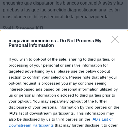
encuentro que disputaron los blancos contra el Alavés y las
pruebas a las que fue sometido diagnosticaron una lesión
muscular en el bíceps femoral de la pierna izquierda.
Saúl, 2 meses K.O.
magazine.comunio.es -
Do Not Process My
El Sevilla venció al Valladolid en la jornada 7 en un partido
Personal Information
en el que Saúl Ñíguez fue retirado en camilla en el minuto
53 tras sufrir una lesión muscular. El parte médico del
If you wish to opt-out of the sale, sharing to third parties, or
equipo hispalense ha confirmado que sufre una lesión de
processing of your personal or sensitive information for
alto grado en el bíceps femoral del muslo izquierdo y será
targeted advertising by us, please use the below opt-out
baja unos 2 meses.
section to confirm your selection. Please note that after your
opt-out request is processed you may continue seeing
Pep Chavarría, lesionado en Girona
interest-based ads based on personal information utilized by
us or personal information disclosed to third parties prior to
your opt-out. You may separately opt-out of the further
El Rayo sacó un valioso empate en su visita a Montilivi,
disclosure of your personal information by third parties on the
pero probablemente ha perdido para las próximas semanas
IAB’s list of downstream participants. This information may
a Pep Chavarría, sustituido en el minuto 33 de partido por
also be disclosed by us to third parties on the
IAB’s List of
un pinchazo en la parte posterior del muslo. El conjunto
Downstream Participants
that may further disclose it to other