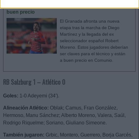
Recomendaciones de compra - Granada: calidad a
buen precio
El Granada afronta una nueva
etapa tras la marcha de Diego
Martínez y la llegada del ex
seleccionador español Robert
Moreno. Estos jugadores deberían
ser claves para el técnico y están
a buen precio en Comunio.
RB Salzburg 1 – Atlético 0
Goles:
1-0 Adeyemi (34′).
Alineación Atlético:
Oblak; Camus, Fran González,
Hermoso, Manu Sánchez; Alberto Moreno, Valera, Saúl,
Rodrigo Riquelme; Soriano, Giuliano Simeone.
También jugaron:
Grbic, Montero, Guerrero, Borja Garcés,