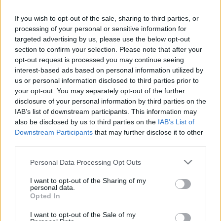
El Alavés tendrá como objetivo
para la nueva temporada no pasar
If you wish to opt-out of the sale, sharing to third parties, or
los apuros del curso pasado. Estos
processing of your personal or sensitive information for
tres futbolistas babazorros podrían
targeted advertising by us, please use the below opt-out
destacar en la 21/22 y dar muchos
section to confirm your selection. Please note that after your
puntos en Comunio a pesar de su
opt-out request is processed you may continue seeing
bajo valor de mercado.
interest-based ads based on personal information utilized by
us or personal information disclosed to third parties prior to
your opt-out. You may separately opt-out of the further
Valencia 0 – Zaragoza 2
disclosure of your personal information by third parties on the
IAB’s list of downstream participants. This information may
also be disclosed by us to third parties on the
IAB’s List of
Goles:
0-1 Narváez (19′), 0-2 Fran Gámez (44′).
Downstream Participants
that may further disclose it to other
third parties.
Alineación Valencia:
Rivero; Joseda, Gabriel Paulista, Javi
Guerra, Gayà; Diakhaby, Guillamón, Jason, Cheryshev,
Please note that this website/app uses one or more Google
Personal Data Processing Opt Outs
Guedes; Maxi Gómez.
services and may gather and store information including but
not limited to your visit or usage behaviour. You may click to
I want to opt-out of the Sharing of my
También jugaron:
Correia, Jesús Vázquez, Diego López,
personal data.
grant or deny consent to Google and its third-party tags to
Opted In
Alderete, Burlamaqui, Fran Pérez, Vallejo, Sobrino.
use your data for below specified purposes in below Google
consent section.
I want to opt-out of the Sale of my
Análisis
: el Zaragoza venció con justicia a un pobre