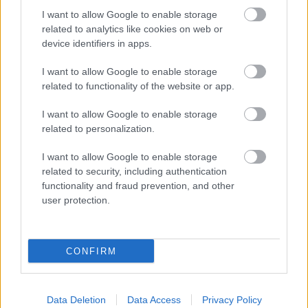
Goles:
0-1 Arribas (2′).
I want to allow Google to enable storage
related to analytics like cookies on web or
Alineación Granada:
Joao Costa, Quini, Germán, Víctor
device identifiers in apps.
Díaz, Adrián Marín, Isma Ruiz, Eteki, Luis Milla, Luis Suárez,
Puertas y Jorge Molina.
I want to allow Google to enable storage
related to functionality of the website or app.
También jugaron:
Moncho, Pepe Sánchez, Antoñín, Ángel,
Foulquier, Domingos Duarte, Neva, Gonalons, Bravo, Soro,
I want to allow Google to enable storage
Machís.
related to personalization.
Análisis
: nuevo test de los de Robert Moreno tras el
I want to allow Google to enable storage
amistoso de ayer ante el Espanyol, aunque esta vez con
related to security, including authentication
derrota por 0-1 ante el Alcorcón. El técnico volvió a utilizar
functionality and fraud prevention, and other
user protection.
su sistema 4-3-3 y alineó un once prácticamente distinto al
de ayer, con Luis Suárez y Luis Milla como únicos
jugadores que repitieron titularidad, aunque fueron
CONFIRM
sustituidos en el minuto 30. Estos dos partidos seguidos
han servido para que la mayoría de jugadores rojiblancos
acumulen 90 minutos en sus piernas.
Data Deletion
Data Access
Privacy Policy