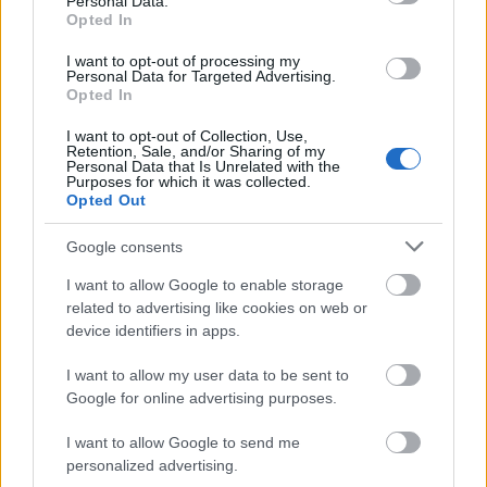
Personal Data.
Opted In
Valencia al que le pesaron las bajas. Bordalás volvió a
repetir en el doble pivote con dos centrales, Diakhaby y
I want to opt-out of processing my
Guillamón, y el equipo lo acusó, principalmente a la hora de
Personal Data for Targeted Advertising.
Opted In
construir jugadas de ataque. Es la primera derrota de la
pretemporada para los ché.
I want to opt-out of Collection, Use,
Retention, Sale, and/or Sharing of my
Personal Data that Is Unrelated with the
Purposes for which it was collected.
Recomendaciones de compra - Valencia: tres
Opted Out
opciones interesantes por poco dinero
El Valencia afronta una nueva era
Google consents
de la mano de José Bordalás.
Estos tres futbolistas podrían ser
I want to allow Google to enable storage
vitales para el técnico en su primer
related to advertising like cookies on web or
año como entrenador
device identifiers in apps.
valencianista y su valor en
Comunio no es demasiado alto.
I want to allow my user data to be sent to
Google for online advertising purposes.
Granada 0 – Alcorcón 1
I want to allow Google to send me
personalized advertising.