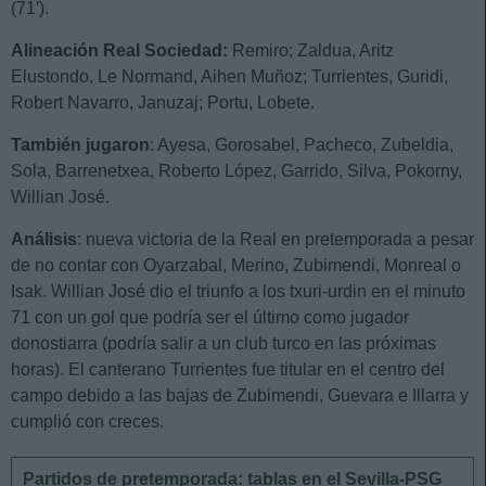
(71′).
Alineación Real Sociedad:
Remiro; Zaldua, Aritz
Elustondo, Le Normand, Aihen Muñoz; Turrientes, Guridi,
Robert Navarro, Januzaj; Portu, Lobete.
También jugaron
: Ayesa, Gorosabel, Pacheco, Zubeldia,
Sola, Barrenetxea, Roberto López, Garrido, Silva, Pokorny,
Willian José.
Análisis
: nueva victoria de la Real en pretemporada a pesar
de no contar con Oyarzabal, Merino, Zubimendi, Monreal o
Isak. Willian José dio el triunfo a los txuri-urdin en el minuto
71 con un gol que podría ser el último como jugador
donostiarra (podría salir a un club turco en las próximas
horas). El canterano Turrientes fue titular en el centro del
campo debido a las bajas de Zubimendi, Guevara e Illarra y
cumplió con creces.
Partidos de pretemporada: tablas en el Sevilla-PSG