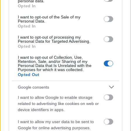
personal data.
marcado 8 goles en el torneo en cinco participaciones y
grant or deny consent to Google and its third-party tags to
Opted In
querrá ampliar su currículum con más goles en el que
use your data for below specified purposes in below Google
consent section.
podría ser su último mundial…aunque se rumorea que tiene
I want to opt-out of the Sale of my
Personal Data.
la intención de seguir hasta 2030!
Opted In
I want to opt-out of processing my
Argentina en el Mundial 2026: ¿Cuál será su once
Personal Data for Targeted Advertising.
titular?
Opted In
La campeona del Mundo buscará
I want to opt-out of Collection, Use,
repetir título. ¿Cuál será el once
Retention, Sale, and/or Sharing of my
titular del equipo dirigido por
Personal Data that Is Unrelated with the
Purposes for which it was collected.
Scaloni en el torneo?
Opted Out
Google consents
I want to allow Google to enable storage
related to advertising like cookies on web or
Posible 11 titular
device identifiers in apps.
Diogo Costa
I want to allow my user data to be sent to
Dalot – Inacio – Días – Nuno Mendes
Google for online advertising purposes.