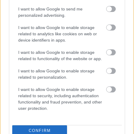
Bruno Fernandes – Vitinha – Joao Neves
I want to allow Google to send me
Bernardo Silva – Cristiano Ronaldo – Leao
personalized advertising.
El técnico Roberto Martínez suele apostar siempre por un
I want to allow Google to enable storage
esquema 4-3-3 o 4-2-3-1 con una base de jugadores sólida
related to analytics like cookies on web or
y que no debería sufrir muchos cambios. Las principales
device identifiers in apps.
dudas están en el lateral derecho, en el que Joao Cancelo
puede jugar en el lugar de Dalot y el acompañante de
I want to allow Google to enable storage
Ruben Días en el centro de la defensa. Inacio se postula
related to functionality of the website or app.
cómo principal candidato para un puesto al que también
I want to allow Google to enable storage
opta Renato Veiga del Villarreal.
related to personalization.
Habrá que ver también el rendimiento que ofrece el irregular
I want to allow Google to enable storage
Rafael Leao durante el torneo. Si no ofrece su mejor
related to security, including authentication
versión, Martínez tiene las alternativas en ese puesto de
functionality and fraud prevention, and other
Joao Félix y Pedro Neto.
user protection.
El calendario de Portugal
CONFIRM
Portugal debutará en el grupo K del Mundial enfrentándose