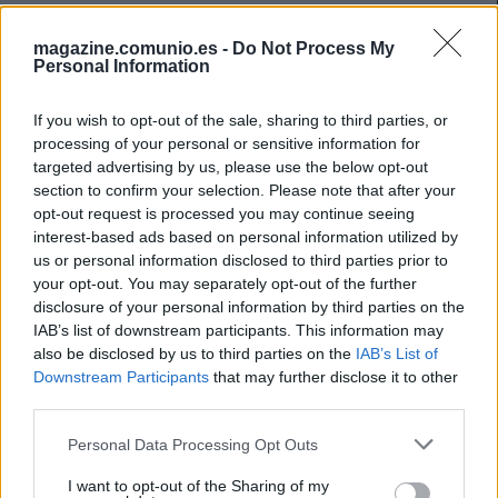
Tras alcanzar los cuartos de final en Catar 2022, donde
cayó eliminada ante la sorprendente Marruecos, la
magazine.comunio.es -
Do Not Process My
Personal Information
selección nacional de Portugal tiene como objetivo llegar
lejos y repetir, o incluso superar, aquella histórica actuación
If you wish to opt-out of the sale, sharing to third parties, or
de 1966 en Inglaterra, en la que alcanzó un legendario
processing of your personal or sensitive information for
tercer puesto, así como las semifinales de Alemania 2006.
targeted advertising by us, please use the below opt-out
section to confirm your selection. Please note that after your
El equipo dirigido por Roberto Martínez está plagado de
opt-out request is processed you may continue seeing
buenos jugadores, destacando el inacabable Cristiano
interest-based ads based on personal information utilized by
Ronaldo (Al-Nassr), líder absoluto y capitán, junto a la
us or personal information disclosed to third parties prior to
magia de Bruno Fernandes (Manchester United). Además,
your opt-out. You may separately opt-out of the further
la escuadra lusa tiene otros futbolistas de renombre como
disclosure of your personal information by third parties on the
Bernardo Silva, Rúben Dias (Manchester City), Vitinha
IAB’s list of downstream participants. This information may
(PSG), Rafael Leão (Milán) o João Neves (PSG).
also be disclosed by us to third parties on the
IAB’s List of
Downstream Participants
that may further disclose it to other
Bruno Fernandes ha hecho una temporada histórica con 21
third parties.
asistencias en la Premier League y será un valor seguro
Please note that this website/app uses one or more Google
Personal Data Processing Opt Outs
para Comunio.com, al igual que el siempre preciso Vitinha o
services and may gather and store information including but
el insaciable Cristiano Ronaldo. El crack de Madeira ha
not limited to your visit or usage behaviour. You may click to
I want to opt-out of the Sharing of my