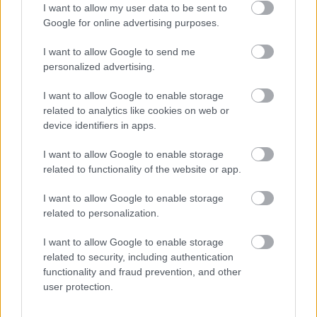
I want to allow my user data to be sent to
Fran Beltrán (Celta, 2.310.000)
Google for online advertising purposes.
I want to allow Google to send me
Además de Hugo Álvarez, otro jugador que está destacando
personalized advertising.
en el Celta en las últimas jornadas es Fran Beltrán. El
centrocampista acumula 25 puntos en sus últimas cinco
I want to allow Google to enable storage
apariciones y gracias a su buen momento de forma su valor
related to analytics like cookies on web or
de mercado ha subido en 800.000 euros en abril.
device identifiers in apps.
El ex del Rayo no fue muy recomendable en la primera
I want to allow Google to enable storage
vuelta del campeonato con 2,94 puntos por partido de
related to functionality of the website or app.
media, pero en la segunda promedia 4,40.
I want to allow Google to enable storage
Luka Modric (Real Madrid, 7.640.000)
related to personalization.
I want to allow Google to enable storage
El croata no es un futbolista precisamente barato, pero en
related to security, including authentication
este final de temporada merece la pena pagar los 7,6
functionality and fraud prevention, and other
millones de euros que tiene de valor de mercado actual
user protection.
para ficharle. El Real Madrid tiene el título de liga en el
bolsillo y Ancelotti puede dar muchos minutos a un Modric