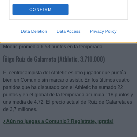
que ha sido titular en 14 de los 27 partidos en los que ha
CONFIRM
jugado este curso.
El centrocampista blanco es el tercero que más puntos ha
Data Deletion
Data Access
Privacy Policy
conseguido en su posición en las últimas cinco jornadas
(35) y todo ello sin marcar goles o repartir asistencias.
Modric promedia 6,53 puntos en la temporada.
Íñigo Ruiz de Galarreta (Athletic, 3.710.000)
El centrocampista del Athletic es otro jugador que puntúa
bien en Comunio sin marcar o asistir. En los últimos cuatro
partidos que ha disputado con el Athletic ha sumado 22
puntos y en el global de la temporada acumula 118 puntos y
una media de 4,72. El precio actual de Ruiz de Galarreta es
de 3,7 millones.
¿Aún no juegas a Comunio? Regístrate, ¡gratis!