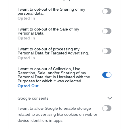
Comunio en sus últimos cinco partidos, con una media de 5
services and may gather and store information including but
puntos sin marcar o haber asistido.
not limited to your visit or usage behaviour. You may click to
I want to opt-out of the Sharing of my
personal data.
grant or deny consent to Google and its third-party tags to
Rubén Alcaraz aporta positivamente para su equipo en
Opted In
use your data for below specified purposes in below Google
muchas facetas del juego, como tiros (1,3 por partido),
consent section.
I want to opt-out of the Sale of my
entradas (2,6 por partido) o duelos (6,2 ganados por
Personal Data.
Opted In
encuentro). Su media SofaScore en la temporada es de
6,95 y en Comunio de 4,73, tercer mejor futbolista del Cádiz
I want to opt-out of processing my
en este apartado tras Juanmi (5,2) y Ledesma (5,6).
Personal Data for Targeted Advertising.
Opted In
Consejos de compra: cinco fichajes 'low cost' para la
I want to opt-out of Collection, Use,
Retention, Sale, and/or Sharing of my
jornada 33
Personal Data that Is Unrelated with the
Purposes for which it was collected.
Si necesitas un jugador barato
Opted Out
para completar tu alineación de la
jornada 33 de Comunio, te
Google consents
presentamos cinco opciones 'low
cost' que pueden ser titulares o
I want to allow Google to enable storage
tener minutos por menos de 1
related to advertising like cookies on web or
millón de euros.
device identifiers in apps.