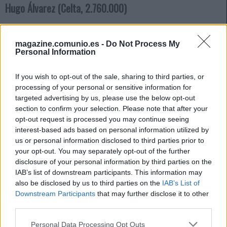
Hugo Álvarez (Celta, 2.760.000)
El centrocampista celeste es uno de los mejores en su
posición en Comunio en las últimas cuatro jornadas, en las
magazine.comunio.es -
Do Not Process My
Personal Information
que ha sumado 32 puntos en total, no bajando en ninguna
de ellas del 7. Está siendo uno de los futbolistas más
If you wish to opt-out of the sale, sharing to third parties, or
demandados en el juego y su valor de mercado ha subido
processing of your personal or sensitive information for
en más de 1,5 millones en los últimos 14 días.
targeted advertising by us, please use the below opt-out
section to confirm your selection. Please note that after your
Álvarez está valorando bien en SofaScore gracias a sus
opt-out request is processed you may continue seeing
espectaculares estadísticas en pases clave, regates y
interest-based ads based on personal information utilized by
duelos ganados, sin necesidad de marcar goles o asistir.
us or personal information disclosed to third parties prior to
Una auténtica ganga para Comunio.
your opt-out. You may separately opt-out of the further
disclosure of your personal information by third parties on the
Rubén Alcaraz (Cádiz, 4.180.000)
IAB’s list of downstream participants. This information may
also be disclosed by us to third parties on the
IAB’s List of
El Cádiz se jugará la permanencia en las últimas jornadas y
Downstream Participants
that may further disclose it to other
uno de sus hombres clave será Rubén Alcaraz. El
third parties.
centrocampista catalán está dando bastantes puntos en
Please note that this website/app uses one or more Google
Personal Data Processing Opt Outs