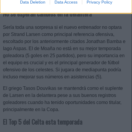
Data Deletion
Data Access
Privacy Policy
No se esperan cambios en la delantera
Sería toda una sorpresa si el nuevo entrenador no optara
por Strand Larsen como principal referencia ofensiva,
escoltado por los anteriormente citados Jonathan Bamba e
Iago Aspas. El de Moaña no está en su mejor temporada
goleadora (5 goles en 25 partidos), pero su importancia en
el equipo es crucial y es el principal generador de fútbol
ofensivo de los celestes. Si jugara de mediapunta podría
incluso mejorar sus números en asistencias (5).
El griego Tasos Douvikas se mantendrá como el suplente
de Larsen en la delantera pese a sus buenos registros
goleadores cuando ha tenido oportunidades como titular,
principalmente en la Copa.
El Top 5 del Celta esta temporada