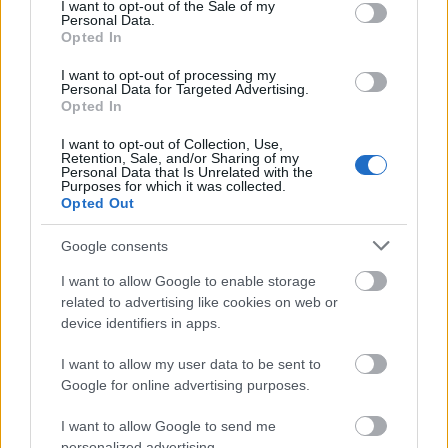
consent section.
I want to opt-out of the Sale of my
Personal Data.
Habrá que ver qué formación utiliza el nuevo técnico celeste
Opted In
para su centro del campo, una posición en la que ningún
I want to opt-out of processing my
jugador ha dado un gran rendimiento este curso. Si juega
Personal Data for Targeted Advertising.
con tres en el medio,
Fran Beltrán
, Luca de la Torre y
Opted In
Renato Tapia podría ser el trío elegido por Giraldez, ya que
I want to opt-out of Collection, Use,
Dotor está lesionado y Jailson, petición de Rafa Benítez en
Retention, Sale, and/or Sharing of my
Personal Data that Is Unrelated with the
el mercado invernal, debería tener un papel poco relevante.
Purposes for which it was collected.
No se puede descartar que el joven Hugo Sotelo tenga
Opted Out
también más oportunidades.
Google consents
Uno de los extremos, concretamente el izquierdo, será con
I want to allow Google to enable storage
toda seguridad para
Jonathan Bamba.
En el otro flanco
related to advertising like cookies on web or
podría jugar Iago Aspas, pero el de Moaña también podría
device identifiers in apps.
amoldarse a una posición de mediapunta. En ese caso,
Allende, Carles Pérez, Miguel Rodríguez y Cervi lucharían
I want to allow my user data to be sent to
por un puesto en el once.
Google for online advertising purposes.
Carles Pérez apenas ha contado para Benítez esta
I want to allow Google to send me
temporada (9 partidos) tras jugar la pasada campaña 35
personalized advertising.