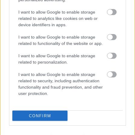
partidos en los que marcó 3 goles y repartió 5 asistencias.
I want to allow Google to enable storage
Puede ser por tanto el momento para apostar en Comunio
related to analytics like cookies on web or
por el ex de Barça y Roma, quien tiene un valor de mercado
device identifiers in apps.
de 400.000 euros.
I want to allow Google to enable storage
related to functionality of the website or app.
I want to allow Google to enable storage
related to personalization.
I want to allow Google to enable storage
related to security, including authentication
functionality and fraud prevention, and other
user protection.
CONFIRM