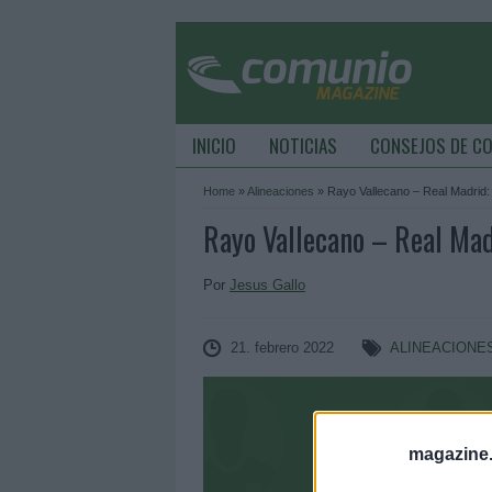
INICIO
NOTICIAS
CONSEJOS DE C
Home
»
Alineaciones
»
Rayo Vallecano – Real Madrid: 
Rayo Vallecano – Real Madr
Por
Jesus Gallo
21. febrero 2022
ALINEACIONE
magazine