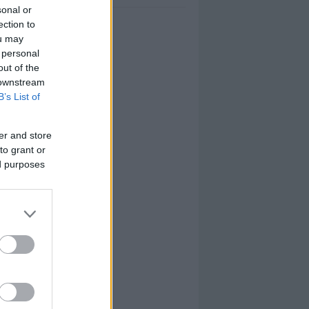
sonal or
ection to
ou may
 personal
out of the
 downstream
B’s List of
er and store
to grant or
ed purposes