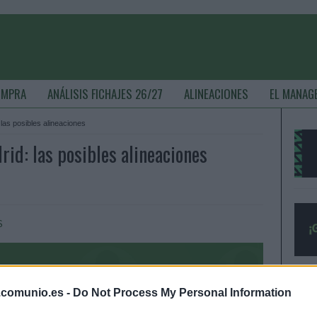
OMPRA
ANÁLISIS FICHAJES 26/27
ALINEACIONES
EL MANAG
las posibles alineaciones
id: las posibles alineaciones
S
.comunio.es -
Do Not Process My Personal Information