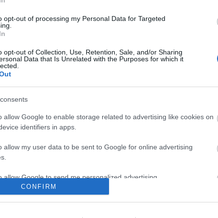
pez (lesión muscular), Merquelanz (rodilla).
to opt-out of processing my Personal Data for Targeted
ing.
In
s en la portería, dónde Dimitrievski podría volver al
o opt-out of Collection, Use, Retention, Sale, and/or Sharing
e Falcao podría ser titular.
ersonal Data that Is Unrelated with the Purposes for which it
lected.
Out
e la jornada 25 Comunio
 4 millones de valor de mercado y 10 o más puntos
consents
nada. Estos cinco futbolistas fueron algunos de los
o allow Google to enable storage related to advertising like cookies on
triunfadores de la jornada 25 de Comunio y podrían
evice identifiers in apps.
arse en los próximos días.
o allow my user data to be sent to Google for online advertising
s.
to allow Google to send me personalized advertising.
CONFIRM
o allow Google to enable storage related to analytics like cookies on
vajal, Militao, Nacho Fernández, Mendy – Casemiro,
evice identifiers in apps.