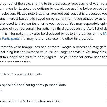
to opt-out of the sale, sharing to third parties, or processing of your per
formation for targeted advertising by us, please use the below opt-out s
r selection. Please note that after your opt-out request is processed y
eing interest-based ads based on personal information utilized by us or
disclosed to third parties prior to your opt-out. You may separately opt-
losure of your personal information by third parties on the IAB’s list of
. This information may also be disclosed by us to third parties on the
IA
Participants
that may further disclose it to other third parties.
 that this website/app uses one or more Google services and may gath
including but not limited to your visit or usage behaviour. You may click 
 to Google and its third-party tags to use your data for below specifi
ogle consent section.
frentan el sábado 26 de febrero a las 18:30
s? ¿Cuál será la alineación que presente
l Data Processing Opt Outs
ibles alineaciones del Rayo-Real Madrid.
o opt-out of the Sharing of my personal data.
In
uca Zidane) – Balliu, Catena, Saveljich, Fran García –
ía, Trejo, Isi – Falcao (Sergi Guardiola).
o opt-out of the Sale of my Personal Data.
In