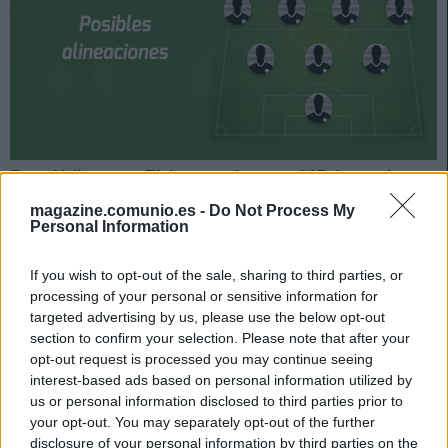
Rayo Vallecano y Elche se enfrentan el 17 de octubre a
las 14:00 horas. ¿Quién jugará en los locales? ¿Cuál
magazine.comunio.es -
Do Not Process My
será la alineación que presente Fran Escribá? A
Personal Information
continuación, las posibles alineaciones del Rayo-Elche.
If you wish to opt-out of the sale, sharing to third parties, or
Rayo Vallecano
processing of your personal or sensitive information for
targeted advertising by us, please use the below opt-out
Posible alineación
: Dimitrievski – Mario Hernández,
section to confirm your selection. Please note that after your
Saveljich, Catena, Fran García – Comesaña, Pathé Ciss,
opt-out request is processed you may continue seeing
interest-based ads based on personal information utilized by
Trejo, Isi, Álvaro García – Nteka (Sergi Guardiola, Falcao).
us or personal information disclosed to third parties prior to
Estos jugadores son baja
: Balliu (sancionado),
your opt-out. You may separately opt-out of the further
disclosure of your personal information by third parties on the
Merquelanz (rodilla).