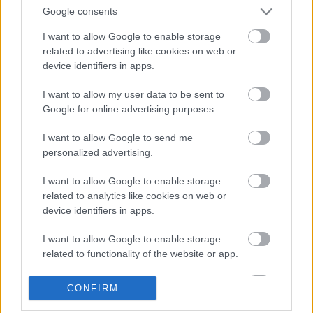
Google consents
Posible alineación
: Casilla – Josan (Palacios), Barragán,
I want to allow Google to enable storage
Gonzalo Verdú, Enzo Roco (Josema), Mojica (Josema) –
related to advertising like cookies on web or
Mascarell, Raúl Guti, Fidel – Benedetto, Lucas Boyé (Lucas
device identifiers in apps.
Pérez).
I want to allow my user data to be sent to
Estos jugadores son baja
: John Donald, Diego González
Google for online advertising purposes.
(molestias).
I want to allow Google to send me
Estos jugadores son duda
: Bigas (rodilla).
personalized advertising.
Posibles modificaciones
: Mojica y Enzo Roco han tenido
I want to allow Google to enable storage
partidos con Colombia y Chile, llegarán a Elche el viernes y
related to analytics like cookies on web or
el partido es el domingo, por lo que Escribá podría darles
device identifiers in apps.
descanso. Diego González y Verdú son dudas por
I want to allow Google to enable storage
molestias, pero se espera que sean de la partida. En caso
related to functionality of the website or app.
de no recuperarse, Helibelton Palacios y Josema entrarían
en su lugar. Lucas Boyé puede volver a la titularidad,
I want to allow Google to enable storage
CONFIRM
desplazando a Lucas Pérez al banquillo.
related to personalization.