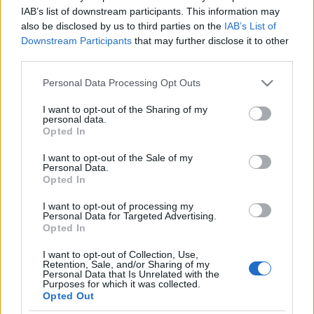
IAB’s list of downstream participants. This information may
Estos jugadores son duda
:
also be disclosed by us to third parties on the
IAB’s List of
Downstream Participants
that may further disclose it to other
Posibles modificaciones
: Falcao entrará en la
third parties.
convocatoria pero podría empezar en el banquillo tras jugar
Please note that this website/app uses one or more Google
Personal Data Processing Opt Outs
con Colombia en el parón internacional, ocupando su
services and may gather and store information including but
puesto en la delantera Randy Nteka o Sergi Guardiola.
not limited to your visit or usage behaviour. You may click to
I want to opt-out of the Sharing of my
personal data.
Mario Hernández suplirá al sancionado Balliu.
grant or deny consent to Google and its third-party tags to
Opted In
use your data for below specified purposes in below Google
consent section.
¡A comprar! Lesionados que regresan tras el parón
I want to opt-out of the Sale of my
Personal Data.
Son muchos los jugadores
Opted In
lesionados que podrán volver a
I want to opt-out of processing my
competir tras el parón de
Personal Data for Targeted Advertising.
selecciones. Los repasamos y
Opted In
analizamos su posible regreso a la
titularidad.
I want to opt-out of Collection, Use,
Retention, Sale, and/or Sharing of my
Personal Data that Is Unrelated with the
Purposes for which it was collected.
Opted Out
Elche