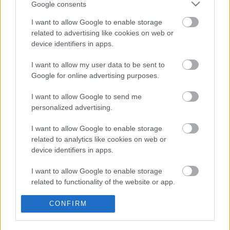
Google consents
I want to allow Google to enable storage
Barcelona
related to advertising like cookies on web or
device identifiers in apps.
Posible alineación
: Ter Stegen – Dest, Piqué (Araujo),
I want to allow my user data to be sent to
Lenglet, Jordi Alba – Frenkie de Jong, Pedri, Busquets –
Google for online advertising purposes.
Griezmann, Messi, Dembélé.
I want to allow Google to send me
Estos jugadores son baja
: Coutinho (lesión de rodilla),
personalized advertising.
Ansu Fati (lesión de rodilla), Neto (esguince de tobillo).
I want to allow Google to enable storage
Estos jugadores son duda
:
related to analytics like cookies on web or
device identifiers in apps.
Posibles cambios en la alineación
: Piqué ha entrado en la
convocatoria tras recibir el alta médica y puede ser titular.
I want to allow Google to enable storage
En caso de que Koeman decida no arriesgar, Araujo podría
related to functionality of the website or app.
ocupar su puesto. Posible cambio de sistema y vuelta al 4-
3-3.
I want to allow Google to enable storage
CONFIRM
related to personalization.
¿Aún no juegas a Comunio? Regístrate, ¡gratis!