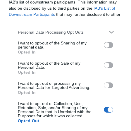
IAB’s list of downstream participants. This information may
muscular), Varane (COVID-19), Carvajal (lesión muscular).
also be disclosed by us to third parties on the
IAB’s List of
Downstream Participants
that may further disclose it to other
Estos jugadores son duda
: Hazard (lesión muscular).
third parties.
Posibles cambios en la alineación
: Zidane podría salir
Please note that this website/app uses one or more Google
Personal Data Processing Opt Outs
con el mismo equipo que ganó al Liverpool en Champions,
services and may gather and store information including but
aunque puede haber alguna rotación con vistas al partido
not limited to your visit or usage behaviour. You may click to
I want to opt-out of the Sharing of my
personal data.
grant or deny consent to Google and its third-party tags to
ante los ingleses del próximo miércoles. En ese caso, Fede
Opted In
use your data for below specified purposes in below Google
Valverde o Rodrygo podrían entrar en el equipo y no se
consent section.
I want to opt-out of the Sale of my
puede descartar que el técnico francés cambie su sistema y
Personal Data.
ponga una defensa de 5, con Marcelo de carrilero izquierdo.
Opted In
I want to opt-out of processing my
Actualidad Comunio: los lesionados de la jornada 29
Personal Data for Targeted Advertising.
Opted In
La lesión de Borja Iglesias no es
grave, pese a que tuvo que
I want to opt-out of Collection, Use,
abandonar al campo. Repasamos
Retention, Sale, and/or Sharing of my
Personal Data that Is Unrelated with the
el estado del resto de los
Purposes for which it was collected.
lesionados de la jornada 29.
Opted Out