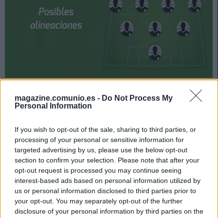
El Clásico entre Real Madrid y Barcelona se juega el
próximo sábado 10 de abril a las 21:00 horas. ¿Quién
magazine.comunio.es -
Do Not Process My
Personal Information
jugará en los locales? ¿Con qué alineación saldrán los
de Koeman? A continuación, las posibles alineaciones
If you wish to opt-out of the sale, sharing to third parties, or
del Real Madrid-Barcelona.
processing of your personal or sensitive information for
Real Madrid
targeted advertising by us, please use the below opt-out
section to confirm your selection. Please note that after your
opt-out request is processed you may continue seeing
Posible alineación
: Courtois – Lucas Vázquez, Nacho,
interest-based ads based on personal information utilized by
Militao, Mendy – Kroos, Modric, Casemiro – Vinícius Junior,
us or personal information disclosed to third parties prior to
Asensio, Benzema.
your opt-out. You may separately opt-out of the further
disclosure of your personal information by third parties on the
Estos jugadores son baja
: Sergio Ramos (lesión