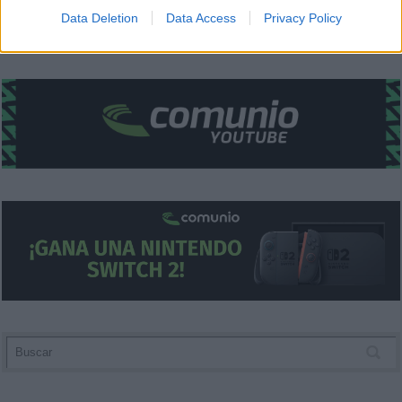
I want to allow Google to enable storage
Data Deletion
Data Access
Privacy Policy
related to security, including authentication
functionality and fraud prevention, and other
user protection.