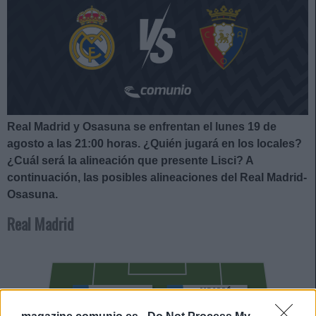
Real Madrid y Osasuna se enfrentan el lunes 19 de
agosto a las 21:00
horas. ¿Quién jugará en los locales?
¿Cuál será la alineación que presente Lisci?
A
continuación, las posibles alineaciones del Real Madrid-
Osasuna.
Real Madrid
MBAPPÉ
GONZALO