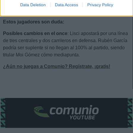
Data Deletion
Data Access
Privacy Policy
Estos jugadores son baja:
Iker Benito.
Estos jugadores son duda:
Posibles cambios en el once
: Lisci apostará por una línea
de tres centrales y dos carrileros en defensa. Rubén García
podría ser suplente si no llegan al 100% al partido, siendo
titular Moi Gómez cómo mediapunta.
¿Aún no juegas a Comunio? Regístrate, ¡gratis!