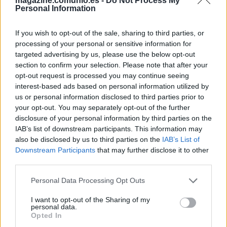
magazine.comunio.es -
Do Not Process My
Personal Information
BRAHIM
BELLINGHAM
If you wish to opt-out of the sale, sharing to third parties, or
processing of your personal or sensitive information for
CAMAVINGA
PITARCH
targeted advertising by us, please use the below opt-out
section to confirm your selection. Please note that after your
opt-out request is processed you may continue seeing
interest-based ads based on personal information utilized by
CARRERAS
CARVAJAL
us or personal information disclosed to third parties prior to
your opt-out. You may separately opt-out of the further
ASENCIO
RUDIGER
disclosure of your personal information by third parties on the
IAB’s list of downstream participants. This information may
also be disclosed by us to third parties on the
IAB’s List of
Downstream Participants
that may further disclose it to other
COURTOIS
third parties.
Please note that this website/app uses one or more Google
Personal Data Processing Opt Outs
services and may gather and store information including but
Estos jugadores son baja
: Endrick, Bellingham,
not limited to your visit or usage behaviour. You may click to
I want to opt-out of the Sharing of my
personal data.
Camavinga, Rudiger (sanción), Mendy.
grant or deny consent to Google and its third-party tags to
Opted In
use your data for below specified purposes in below Google