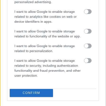
personalized advertising.
I want to allow Google to enable storage
BUDIMIR
related to analytics like cookies on web or
device identifiers in apps.
AIMAR OROZ
I want to allow Google to enable storage
RAÚL MORO
RUBÉN GARCÍA
related to functionality of the website or app.
IKER MUÑOZ
MONCAYOLA
I want to allow Google to enable storage
related to personalization.
I want to allow Google to enable storage
BRETONES
BENITO
related to security, including authentication
functionality and fraud prevention, and other
BOYOMO
CATENA
user protection.
CONFIRM
HERRERA