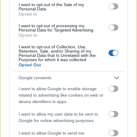
Estos jugadores son duda
:
consent section.
I want to opt-out of the Sale of my
Personal Data.
Posibles cambios en el once
: Xabi Alonso probó el
Opted In
posible once titular en el amistoso contra el Tirol, en el que
I want to opt-out of processing my
Brahim acompañó en el ataque a Vinicius y Mbappé. Fede
Personal Data for Targeted Advertising.
Valverde, baja por molestias en ese partido, será titular.
Opted In
I want to opt-out of Collection, Use,
Análisis: los defensas más recomendables para
Retention, Sale, and/or Sharing of my
Personal Data that Is Unrelated with the
25/26
Purposes for which it was collected.
Opted Out
¿Qué defensas pueden ser los
más recomendables para la nueva
Google consents
temporada 25/26? Te traemos un
análisis detallado de cómo
I want to allow Google to enable storage
funcionan las valoraciones en esta
related to advertising like cookies on web or
posición y los defensores con
device identifiers in apps.
mejor proyección de puntos.
I want to allow my user data to be sent to
Google for online advertising purposes.
Osasuna
I want to allow Google to send me