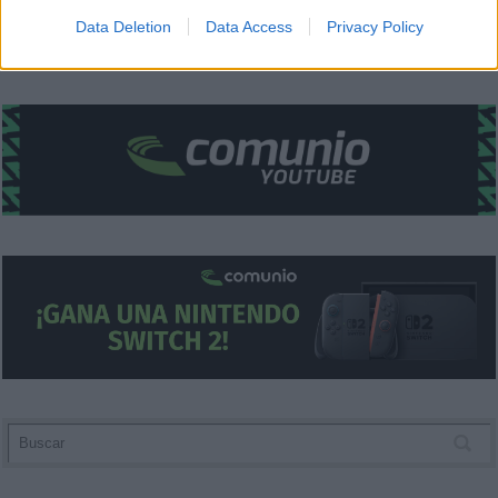
I want to allow Google to enable storage
Data Deletion
Data Access
Privacy Policy
related to security, including authentication
functionality and fraud prevention, and other
user protection.