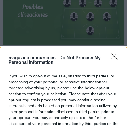
La jornada 23 de LaLiga arranca el viernes 12 de febrero
a las 21:00. Real Madrid y Valencia se verán las caras el
magazine.comunio.es -
Do Not Process My
Personal Information
domingo a las 16:15 horas. ¿Quién jugará en los
locales? ¿Con qué alineación saldrán los de Gracia? A
If you wish to opt-out of the sale, sharing to third parties, or
continuación, las posibles alineaciones del Real Madrid-
processing of your personal or sensitive information for
Valencia.
targeted advertising by us, please use the below opt-out
Real Madrid
section to confirm your selection. Please note that after your
opt-out request is processed you may continue seeing
interest-based ads based on personal information utilized by
Posible alineación:
Courtois – Lucas Vázquez (Carvajal),
us or personal information disclosed to third parties prior to
Varane, Nacho, Mendy – Casemiro, Kroos, Modric –
your opt-out. You may separately opt-out of the further
Asensio, Benzema, Vinicius.
disclosure of your personal information by third parties on the