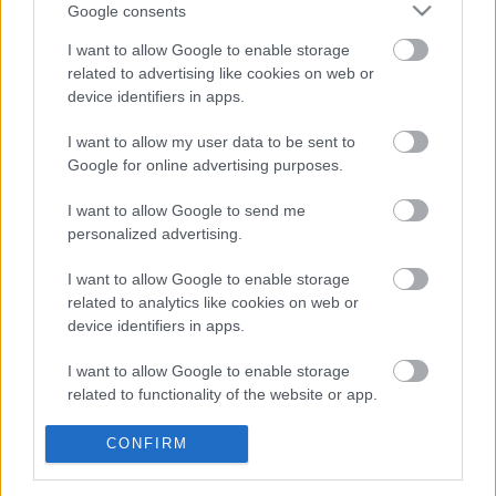
Google consents
Valencia
I want to allow Google to enable storage
related to advertising like cookies on web or
Posible alineación:
Jaume – Correia, Gabriel Paulista,
device identifiers in apps.
Ferro, Gayà – Wass, Racic, Carlos Soler, Guedes – Manu
I want to allow my user data to be sent to
Vallejo, Maxi Gómez.
Google for online advertising purposes.
Estos jugadores son baja:
Cillessen (lesión muscular), ,
I want to allow Google to send me
Diakhaby (lesión muscular), Cheryshev (lesión muscular),
personalized advertising.
Guillamón (sancionado).
I want to allow Google to enable storage
Estos jugadores son duda:
related to analytics like cookies on web or
device identifiers in apps.
Posibles cambios en la alineación:
Gracia tendrá que
introducir un cambio obligado en el equipo ya que el Comité
I want to allow Google to enable storage
de Apelación ha sancionado finalmente a Guillamón con un
related to functionality of the website or app.
partido de sanción. Ferro será el sustituto del canterano
ché.
I want to allow Google to enable storage
CONFIRM
related to personalization.
¿Aún no juegas a Comunio? Regístrate, ¡gratis!