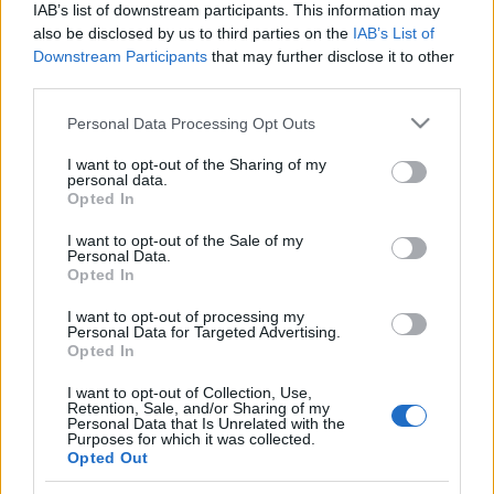
IAB’s list of downstream participants. This information may
Estos jugadores son baja:
Sergio Ramos (lesión de
also be disclosed by us to third parties on the
IAB’s List of
rodilla), Rodrygo (lesión muscular), Hazard (lesión
Downstream Participants
that may further disclose it to other
muscular), Fede Valverde (lesión muscular), Odriozola,
third parties.
Militao, Marcelo (lesión muscular).
Please note that this website/app uses one or more Google
Personal Data Processing Opt Outs
services and may gather and store information including but
Estos jugadores son duda:
not limited to your visit or usage behaviour. You may click to
I want to opt-out of the Sharing of my
personal data.
grant or deny consent to Google and its third-party tags to
Posibles cambios en la alineación:
Zidane recupera a
Opted In
use your data for below specified purposes in below Google
Lucas Vázquez y Carvajal. Uno de los dos será el lateral
consent section.
I want to opt-out of the Sale of my
derecho titular.
Personal Data.
Opted In
Actualidad Comunio: los lesionados de la jornada 22
I want to opt-out of processing my
Personal Data for Targeted Advertising.
La jornada 22 nos dejó varios
Opted In
lesionados como Lucas Ocampos
o Ronald Araujo. Repasamos su
I want to opt-out of Collection, Use,
estado y el posible tiempo de
Retention, Sale, and/or Sharing of my
Personal Data that Is Unrelated with the
baja.
Purposes for which it was collected.
Opted Out