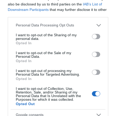
also be disclosed by us to third parties on the
IAB’s List of
rodilla), Moya (lesión muscular),
Downstream Participants
that may further disclose it to other
third parties.
Estos jugadores son duda:
Zaldua (lesión muscular), Aritz
Elustondo (fractura costal).
Please note that this website/app uses one or more Google
Personal Data Processing Opt Outs
services and may gather and store information including but
Cambios en la alineación:
Imanol seguirá con su política
not limited to your visit or usage behaviour. You may click to
I want to opt-out of the Sharing of my
personal data.
de rotaciones. Oyarzabal y Silva han entrado en la
grant or deny consent to Google and its third-party tags to
Opted In
convocatoria y probablemente sean titulares. Aritz
use your data for below specified purposes in below Google
Elustondo también lo ha hecho y puede dejar a Le Normand
consent section.
I want to opt-out of the Sale of my
Personal Data.
o Zubeldia en el banquillo.
Opted In
I want to opt-out of processing my
Top Comunio: los mejores futbolistas como visitante
Personal Data for Targeted Advertising.
Opted In
Para hacer la alineación hay que
tener en cuenta factores como la
I want to opt-out of Collection, Use,
posibilidad de que el jugador sea
Retention, Sale, and/or Sharing of my
titular, su estado de forma,
Personal Data that Is Unrelated with the
Purposes for which it was collected.
rival...pero también cómo rinde el
Opted Out
jugador cuando juega en su
estadio o lejos de él! Estos son los
Google consents