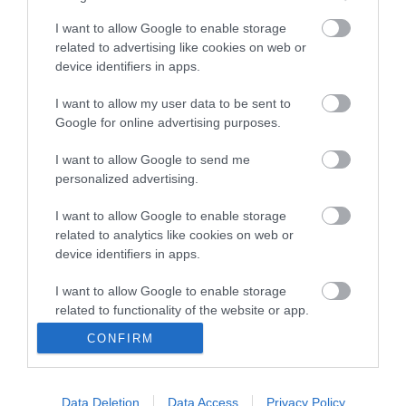
5 futbolistas que más puntos
consiguen jugando como visitante.
I want to allow Google to enable storage
related to advertising like cookies on web or
device identifiers in apps.
Posible alineación Atlético
I want to allow my user data to be sent to
Google for online advertising purposes.
Alineación:
Oblak – Trippier, Felipe, Savic, Hermoso –
Carrasco, Koke, Marcos Llorente, Correa – Luis Suárez,
I want to allow Google to send me
Joao Félix.
personalized advertising.
Estos jugadores son baja:
Giménez (lesión muscular),
I want to allow Google to enable storage
Grbic (COVID-19), Héctor Herrera.
related to analytics like cookies on web or
device identifiers in apps.
Estos jugadores son duda:
I want to allow Google to enable storage
Cambios en la alineación:
Simeone ha probado con el
related to functionality of the website or app.
once anteriormente citado en el entrenamiento del lunes.
CONFIRM
I want to allow Google to enable storage
¿Aún no juegas a Comunio? Regístrate, ¡gratis!
related to personalization.
Data Deletion
Data Access
Privacy Policy
I want to allow Google to enable storage