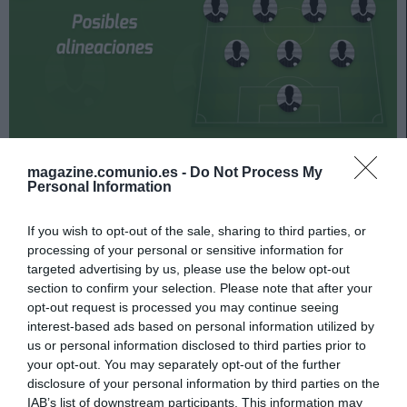
¡Jornada de Liga antes de Nochebuena! La fecha 15 del
magazine.comunio.es -
Do Not Process My
campeonato se juega el 22 y 23 de diciembre. ¿Quién
Personal Information
jugará en la Real? ¿Con qué alineación saldrá el
Atlético? A continuación, las posibles alineaciones.
If you wish to opt-out of the sale, sharing to third parties, or
processing of your personal or sensitive information for
Posible alineación Real Sociedad
targeted advertising by us, please use the below opt-out
section to confirm your selection. Please note that after your
Alineación:
Remiro – Gorosabel, Le Normand, Zubeldia
opt-out request is processed you may continue seeing
interest-based ads based on personal information utilized by
(Aritz), Monreal – Merino, Zubimendi, Silva – Portu,
us or personal information disclosed to third parties prior to
Oyarzabal, Willian José.
your opt-out. You may separately opt-out of the further
disclosure of your personal information by third parties on the
Estos jugadores son baja:
Illarramendi (lesión muscular),
IAB’s list of downstream participants. This information may
Pacheco (fractura metatarsiano), Luca Sangalli (lesión de