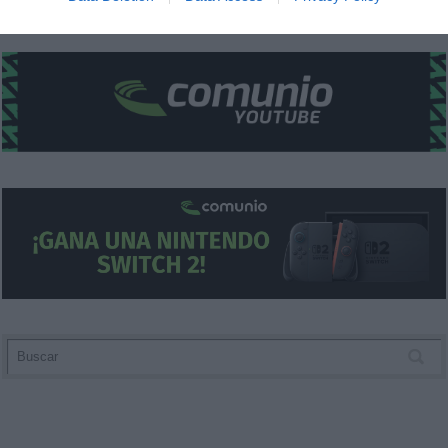
related to security, including authentication
functionality and fraud prevention, and other
user protection.