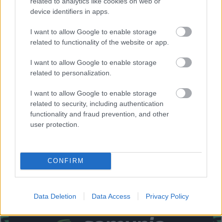
related to analytics like cookies on web or
(sanción).
device identifiers in apps.
Estos jugadores son duda:
I want to allow Google to enable storage
related to functionality of the website or app.
Posibles cambios en el once
: Carlos Domínguez seguirá
en el once por la sanción de Marcos Alonso. Carreira,
I want to allow Google to enable storage
related to personalization.
suplente en el último partido, puede ser titular para darle
descanso a Mingueza si este no está al 100% tras sufrir un
I want to allow Google to enable storage
pisotón en el encuentro ante el Sevilla. Borja Iglesias y
related to security, including authentication
Alfon deberían ser titulares tras ser suplentes contra los
functionality and fraud prevention, and other
hispalenses, al igual que Fran Beltrán y Sotelo en el centro
user protection.
del campo.
¿Aún no juegas a Comunio? Regístrate, ¡gratis!
CONFIRM
Data Deletion
Data Access
Privacy Policy