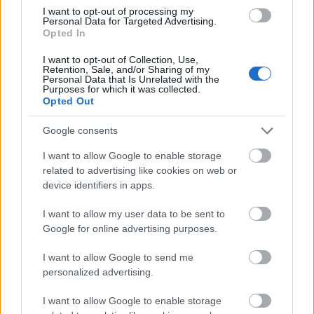
I want to opt-out of processing my
JUTGLÀ
Personal Data for Targeted Advertising.
SWEDBERG
Opted In
I want to opt-out of Collection, Use,
Retention, Sale, and/or Sharing of my
HUGO
Personal Data that Is Unrelated with the
GONZÁLEZ
Purposes for which it was collected.
Opted Out
ILAIX MORIBA
FEBAS
Google consents
I want to allow Google to enable storage
RUEDA
CARREIRA
related to advertising like cookies on web or
device identifiers in apps.
JAVI RODRÍGUEZ
MARCOS
ALONSO
I want to allow my user data to be sent to
STARFELT
Google for online advertising purposes.
I want to allow Google to send me
RADU
personalized advertising.
I want to allow Google to enable storage
Estos jugadores son baja:
Starfelt, Jailson, Marcos Alonso