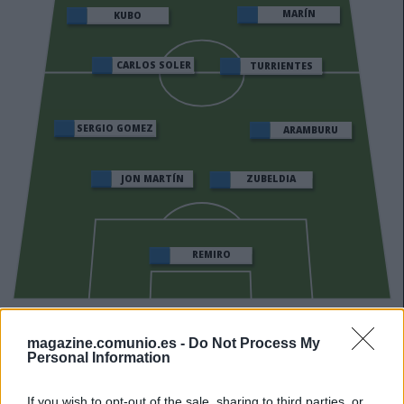
MARÍN
KUBO
CARLOS SOLER
TURRIENTES
SERGIO GOMEZ
ARAMBURU
JON MARTÍN
ZUBELDIA
REMIRO
Estos jugadores son baja
: Becker, Zakharyan, Oskarsson,
magazine.comunio.es -
Do Not Process My
Aguerd.
Personal Information
Estos jugadores son duda
:
If you wish to opt-out of the sale, sharing to third parties, or