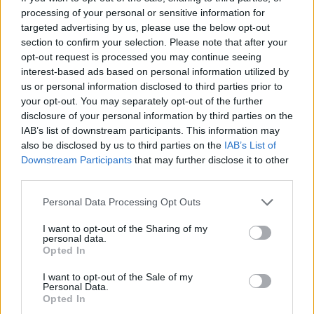
Posibles cambios en el once
: se esperan algunos
processing of your personal or sensitive information for
targeted advertising by us, please use the below opt-out
cambios tras la derrota contra el Atlético. Suplentes en ese
section to confirm your selection. Please note that after your
partido como Traoré, Aihen Muñoz, Zubeldia, Brais o Sergio
opt-out request is processed you may continue seeing
Gómez serán titulares.
interest-based ads based on personal information utilized by
us or personal information disclosed to third parties prior to
Comunio: novedades en el sistema de puntuación
your opt-out. You may separately opt-out of the further
para 24/25
disclosure of your personal information by third parties on the
IAB’s list of downstream participants. This information may
En este artículo podéis encontrar
also be disclosed by us to third parties on the
IAB’s List of
un análisis sobre el sistema de
Downstream Participants
that may further disclose it to other
puntuación de Comunio para
third parties.
2024/25
Please note that this website/app uses one or more Google
Personal Data Processing Opt Outs
services and may gather and store information including but
not limited to your visit or usage behaviour. You may click to
I want to opt-out of the Sharing of my
personal data.
grant or deny consent to Google and its third-party tags to
Opted In
Celta
use your data for below specified purposes in below Google
consent section.
I want to opt-out of the Sale of my
Personal Data.
Opted In