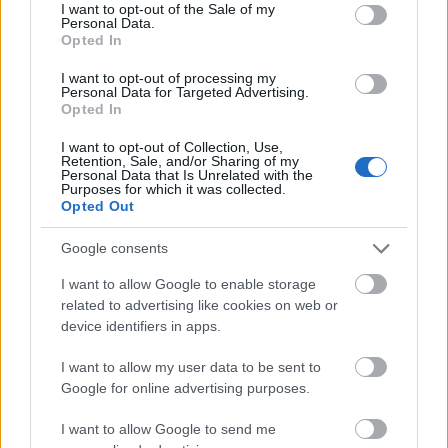
consent section.
I want to opt-out of the Sale of my
cambios tras la mala racha del equipo, principalmente en el
Personal Data.
Opted In
centro de campo y ataque. Zubeldia es duda en defensa y
Aritz puede ocupar su lugar en el once. Aguerd podría tener
I want to opt-out of processing my
descanso y jugar Pacheco en su lugar.
Personal Data for Targeted Advertising.
Opted In
Comunio: novedades en el sistema de puntuación
I want to opt-out of Collection, Use,
Retention, Sale, and/or Sharing of my
para 24/25
Personal Data that Is Unrelated with the
Purposes for which it was collected.
En este artículo podéis encontrar
Opted Out
un análisis sobre el sistema de
puntuación de Comunio para
Google consents
2024/25
I want to allow Google to enable storage
related to advertising like cookies on web or
device identifiers in apps.
Espanyol
I want to allow my user data to be sent to
Google for online advertising purposes.
I want to allow Google to send me