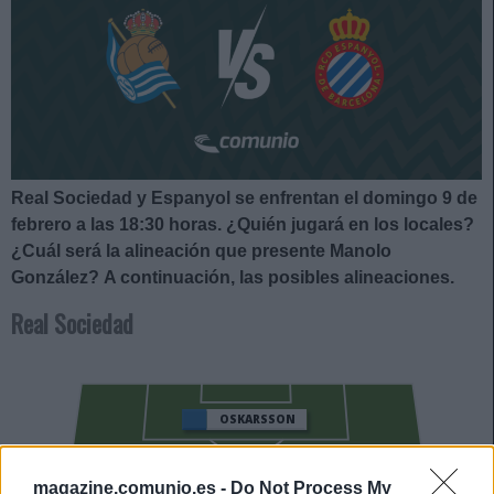
Real Sociedad y Espanyol se enfrentan el domingo 9 de
febrero a las 18:30
horas. ¿Quién jugará en los locales?
¿Cuál será la alineación que presente Manolo
González?
A continuación, las posibles alineaciones.
Real Sociedad
OSKARSSON
OYARZABAL
magazine.comunio.es -
Do Not Process My