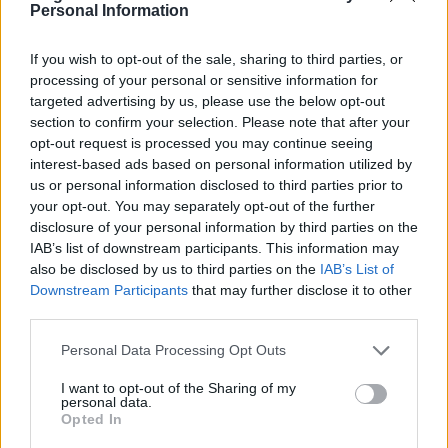
Personal Information
MARÍN
KUBO
If you wish to opt-out of the sale, sharing to third parties, or
CARLOS SOLER
TURRIENTES
processing of your personal or sensitive information for
targeted advertising by us, please use the below opt-out
section to confirm your selection. Please note that after your
opt-out request is processed you may continue seeing
SERGIO GOMEZ
ARAMBURU
interest-based ads based on personal information utilized by
us or personal information disclosed to third parties prior to
JON MARTÍN
ZUBELDIA
your opt-out. You may separately opt-out of the further
disclosure of your personal information by third parties on the
IAB’s list of downstream participants. This information may
also be disclosed by us to third parties on the
IAB’s List of
REMIRO
Downstream Participants
that may further disclose it to other
third parties.
Please note that this website/app uses one or more Google
Personal Data Processing Opt Outs
Estos jugadores son baja
: Traoré.
services and may gather and store information including but
not limited to your visit or usage behaviour. You may click to
I want to opt-out of the Sharing of my
personal data.
Estos jugadores son duda
: Odriozola, Zubeldia.
grant or deny consent to Google and its third-party tags to
Opted In
use your data for below specified purposes in below Google
Posibles cambios en el once
: Imanol probablemente haga