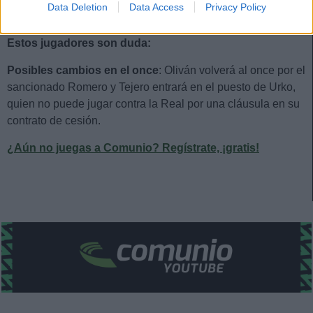
Data Deletion
Data Access
Privacy Policy
Pablo Ramón, Gragera, Urko (contrato).
Estos jugadores son duda:
Posibles cambios en el once
: Oliván volverá al once por el
sancionado Romero y Tejero entrará en el puesto de Urko,
quien no puede jugar contra la Real por una cláusula en su
contrato de cesión.
¿Aún no juegas a Comunio? Regístrate, ¡gratis!