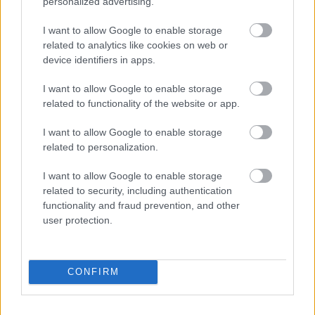
personalized advertising.
ROBERTO
I want to allow Google to enable storage
CALATRAVA
related to analytics like cookies on web or
device identifiers in apps.
PERE MILLA
DOLAN
I want to allow Google to enable storage
related to functionality of the website or app.
URKO
EDU EXPÓSITO
I want to allow Google to enable storage
related to personalization.
HARTMAN
OMAR
I want to allow Google to enable storage
related to security, including authentication
RIEDEL
CABRERA
functionality and fraud prevention, and other
user protection.
DMITROVIC
CONFIRM
Estos jugadores son baja:
Carlos Romero (sanción),