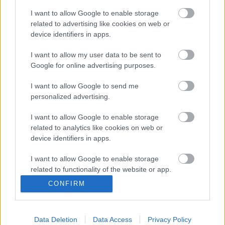
Mallorca
I want to allow Google to enable storage
related to advertising like cookies on web or
Posible alineación
: Reina – Maffeo, Russo, Valjent, Brian
device identifiers in apps.
Oliván – Iddrisu Baba, Ruiz de Galarreta, Amath, Kang-In
Lee, Dani Rodríguez – Fer Niño.
I want to allow my user data to be sent to
Google for online advertising purposes.
Estos jugadores son baja
: Kubo (rodilla), Raíllo (tobillo),
Sedlar (rodilla), Jaume Costa (molestias).
I want to allow Google to send me
personalized advertising.
Estos jugadores son duda
:
I want to allow Google to enable storage
Posibles modificaciones
: Jaume Costa es baja y Brian
related to analytics like cookies on web or
Oliván entrará en su lugar. Iddrisu Baba, quien llegó el
device identifiers in apps.
jueves a Mallorca y el viernes hará su único entrenamiento
I want to allow Google to enable storage
con el grupo, podría tener descanso si tiene alguna
related to functionality of the website or app.
molestia. En su puesto entrarían Salva Sevilla o Battaglia.
CONFIRM
I want to allow Google to enable storage
¿Aún no juegas a Comunio? Regístrate, ¡gratis!
related to personalization.
Data Deletion
Data Access
Privacy Policy
I want to allow Google to enable storage