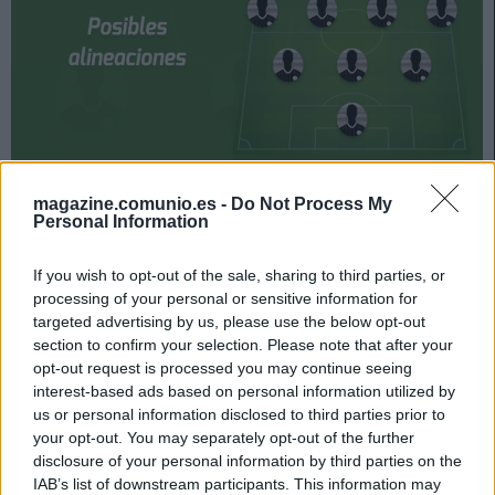
Real Sociedad y Mallorca se enfrentan el 16 de octubre
magazine.comunio.es -
Do Not Process My
a las 21:00 horas. ¿Quién jugará en los locales? ¿Cuál
Personal Information
será la alineación que presente Luis García? A
continuación, las posibles alineaciones del Real
If you wish to opt-out of the sale, sharing to third parties, or
processing of your personal or sensitive information for
Sociedad-Mallorca.
targeted advertising by us, please use the below opt-out
Real Sociedad
section to confirm your selection. Please note that after your
opt-out request is processed you may continue seeing
interest-based ads based on personal information utilized by
Posible alineación
: Remiro – Gorosabel, Le Normand, Aritz
us or personal information disclosed to third parties prior to
Elustondo, Aihen Muñoz – Mikel Merino, Zubimendi,
your opt-out. You may separately opt-out of the further
Navarro (Silva), Januzaj – Portu, Isak.
disclosure of your personal information by third parties on the
IAB’s list of downstream participants. This information may
Estos jugadores son baja
: Monreal (rodilla), Carlos