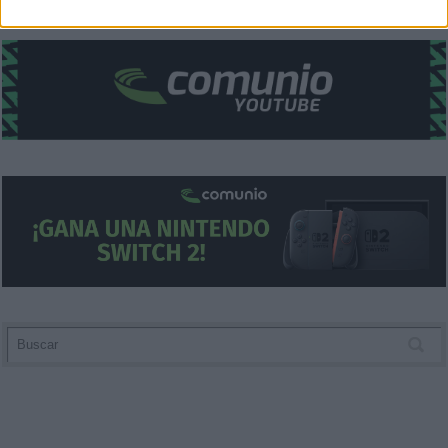
related to security, including authentication
functionality and fraud prevention, and other
user protection.