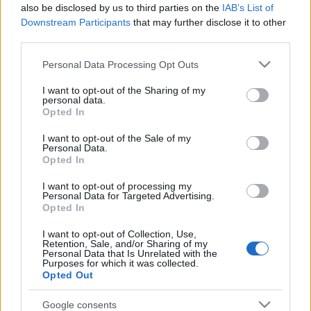
also be disclosed by us to third parties on the
IAB’s List of
Fernández (rodilla), Guridi (lesión muscular), Diego Rico
Downstream Participants
that may further disclose it to other
(lesión muscular), Oyarzabal (lesión muscular), Barrenetxea
third parties.
(Lumbalgia).
Please note that this website/app uses one or more Google
Personal Data Processing Opt Outs
Estos jugadores son duda
:
services and may gather and store information including but
not limited to your visit or usage behaviour. You may click to
I want to opt-out of the Sharing of my
personal data.
Posibles modificaciones
: Imanol recupera a Silva y
grant or deny consent to Google and its third-party tags to
Opted In
Sorloth, pero pierde a Oyarzabal por una lesión muscular.
use your data for below specified purposes in below Google
consent section.
Isak volverá a la titularidad tras recuperarse de su lesión.
I want to opt-out of the Sale of my
Personal Data.
Opted In
¡A comprar! Lesionados que regresan tras el parón
I want to opt-out of processing my
Son muchos los jugadores
Personal Data for Targeted Advertising.
lesionados que podrán volver a
Opted In
competir tras el parón de
I want to opt-out of Collection, Use,
selecciones. Los repasamos y
Retention, Sale, and/or Sharing of my
analizamos su posible regreso a la
Personal Data that Is Unrelated with the
Purposes for which it was collected.
titularidad.
Opted Out
Google consents