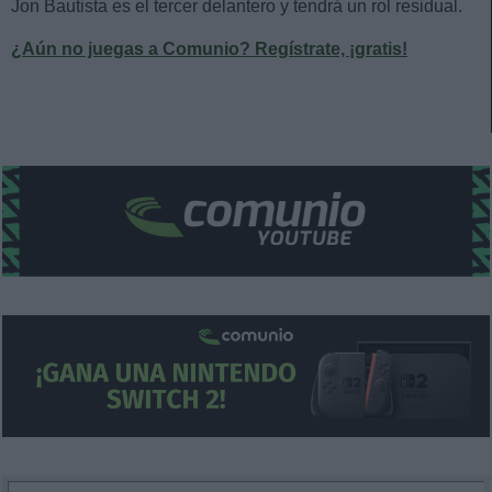
Jon Bautista es el tercer delantero y tendrá un rol residual.
¿Aún no juegas a Comunio? Regístrate, ¡gratis!