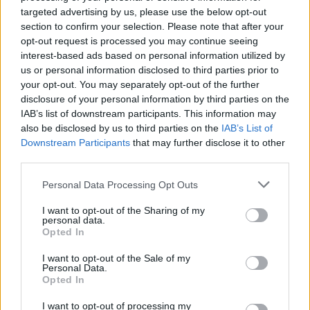
top 3
targeted advertising by us, please use the below opt-out
section to confirm your selection. Please note that after your
El mercado sigue su tendencia a la
opt-out request is processed you may continue seeing
baja, pero esta semana sólo
interest-based ads based on personal information utilized by
perdió 17 millones de euros en
us or personal information disclosed to third parties prior to
total. Hubo jugadores que
your opt-out. You may separately opt-out of the further
subieron bastante su valor, en
disclosure of your personal information by third parties on the
especial Mikel Oyarzabal.
IAB’s list of downstream participants. This information may
Repasamos los ganadores de
also be disclosed by us to third parties on the
IAB’s List of
valor de mercado de la semana.
Downstream Participants
that may further disclose it to other
third parties.
Centrocampistas: Silva y Merino lideran el show
Please note that this website/app uses one or more Google
Personal Data Processing Opt Outs
services and may gather and store information including but
Imanol va rotando poco a poco sus piezas en la medular por
not limited to your visit or usage behaviour. You may click to
I want to opt-out of the Sharing of my
personal data.
la carga de partidos, pero Zubimendi, Mikel Merino y
David
grant or deny consent to Google and its third-party tags to
Opted In
use your data for below specified purposes in below Google
Silva
es su tridente mágico. El primero ha jugado cinco
consent section.
partidos desde el inicio, siete en total, dando 4,57 puntos de
I want to opt-out of the Sale of my
Personal Data.
media, una cantidad más que aceptable para un medio
Opted In
defensivo.
I want to opt-out of processing my