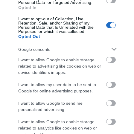
Personal Data for Targeted Advertising.
Por su parte, Merino y Silva han sido utilizados en ocho
Opted In
partidos en los que han conseguido 52 puntos y una media
de 6,5. Ambos están en el top 5 de mejores centrocampistas
I want to opt-out of Collection, Use,
Retention, Sale, and/or Sharing of my
del juego, de ahí su alto precio. Merino tiene un valor actual
Personal Data that Is Unrelated with the
Purposes for which it was collected.
de 9,1 millones y Silva de 8,2. ¡Lo bueno sale caro!
Opted Out
Google consents
I want to allow Google to enable storage
related to advertising like cookies on web or
device identifiers in apps.
I want to allow my user data to be sent to
Google for online advertising purposes.
I want to allow Google to send me
personalized advertising.
Las alternativas a los titulares son variadas. Guevara está
siendo el jugador más utilizado cuando Imanol da descanso
I want to allow Google to enable storage
a Zubimendi. Ha participado en seis partidos, tres de ellos
related to analytics like cookies on web or