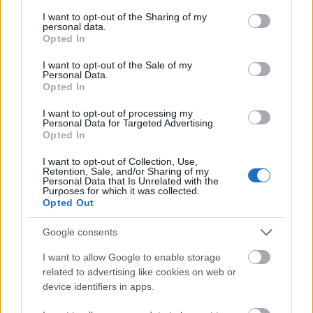
Estos jugadores son duda
:
services and may gather and store information including but
not limited to your visit or usage behaviour. You may click to
I want to opt-out of the Sharing of my
personal data.
Posibles cambios en el once
: Oyarzabal cayó lesionado
grant or deny consent to Google and its third-party tags to
Opted In
con la selección y, probablemente, no será titular. Por tanto,
use your data for below specified purposes in below Google
consent section.
Sadiq ocuparía el puesto de nueve, con Oskarsson como
I want to opt-out of the Sale of my
Personal Data.
alternativa. El puesto de Brais en el centro del campo lo
Opted In
ocupará Beñat Turrientes. Aramburu jugó con Venezuela
dos partidos internacionales y probablemente tenga
I want to opt-out of processing my
Personal Data for Targeted Advertising.
descanso, por lo que Aritz ocupará el lateral derecho.
Opted In
I want to opt-out of Collection, Use,
Comunio: novedades en el sistema de puntuación
Retention, Sale, and/or Sharing of my
para 24/25
Personal Data that Is Unrelated with the
Purposes for which it was collected.
En este artículo podéis encontrar
Opted Out
un análisis sobre el sistema de
puntuación de Comunio para
Google consents
2024/25
I want to allow Google to enable storage
related to advertising like cookies on web or
device identifiers in apps.