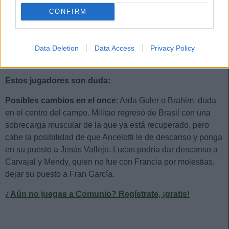
COURTOIS
CONFIRM
Data Deletion
Data Access
Privacy Policy
Estos jugadores son baja:
Alaba, Camavinga, Dani
Ceballos, Tchouameni, Bellingham.
Estos jugadores son duda:
Posibles cambios en el once
: Arda Guler o Brahim, duda
en el centro del campo. Militao regresó de Brasil con una
sobrecarga muscular de la que ya está recuperado, pero
cabe la posibilidad de que Ancelotti le de descanso y ponga
en su puesto a Jesús Vallejo. Lucas podría dar descanso a
Carvajal y Mendy, quien no fue con Francia por molestias,
dejar su puesto a Fran García.
¿Aún no juegas a Comunio? Regístrate, ¡gratis!