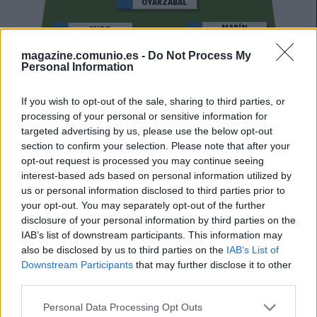
OYARZABAL
MARÍN
KUBO
magazine.comunio.es -
Do Not Process My
Personal Information
CARLOS SOLER
TURRIENTES
If you wish to opt-out of the sale, sharing to third parties, or
processing of your personal or sensitive information for
SERGIO GOMEZ
ARAMBURU
targeted advertising by us, please use the below opt-out
section to confirm your selection. Please note that after your
JON MARTÍN
ZUBELDIA
opt-out request is processed you may continue seeing
interest-based ads based on personal information utilized by
us or personal information disclosed to third parties prior to
your opt-out. You may separately opt-out of the further
REMIRO
disclosure of your personal information by third parties on the
IAB’s list of downstream participants. This information may
also be disclosed by us to third parties on the
IAB’s List of
Downstream Participants
that may further disclose it to other
Estos jugadores son baja
: Zakharyan, Brais Méndez,
third parties.
Hamari Traoré.
Please note that this website/app uses one or more Google
Personal Data Processing Opt Outs