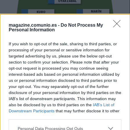
OYARZABAL
MARÍN
KUBO
magazine.comunio.es -
Do Not Process My
CARLOS SOLER
TURRIENTES
Personal Information
If you wish to opt-out of the sale, sharing to third parties, or
SERGIO GOMEZ
ARAMBURU
processing of your personal or sensitive information for
targeted advertising by us, please use the below opt-out
section to confirm your selection. Please note that after your
JON MARTÍN
ZUBELDIA
opt-out request is processed you may continue seeing
interest-based ads based on personal information utilized by
us or personal information disclosed to third parties prior to
your opt-out. You may separately opt-out of the further
REMIRO
disclosure of your personal information by third parties on the
IAB’s list of downstream participants. This information may
also be disclosed by us to third parties on the
IAB’s List of
Downstream Participants
that may further disclose it to other
Estos jugadores son baja
: Odriozola, Barrenetxea, Caleta-
third parties.
Car (sanción).
Please note that this website/app uses one or more Google
Personal Data Processing Opt Outs