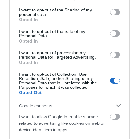
Estos jugadores son duda
: Guedes, Yangel Herrera,
services and may gather and store information including but
Gorrotxategi, Sergio Gómez.
not limited to your visit or usage behaviour. You may click to
I want to opt-out of the Sharing of my
personal data.
grant or deny consent to Google and its third-party tags to
Opted In
Posibles cambios en el once
: Matarazzo seguirá haciendo
use your data for below specified purposes in below Google
rotaciones. Se espera que Zubeldia sea titular en defensa y
consent section.
I want to opt-out of the Sale of my
también Aritz Elustondo en el que será su último partido
Personal Data.
Opted In
cómo txuri-urdin. Turrientes y Carlos Soler pueden formar el
doble pivote. Dudas en una de las bandas, ya que
I want to opt-out of processing my
Personal Data for Targeted Advertising.
Barrenetxea es baja y Kubo jugó los 90 minutos contra el
Opted In
Girona. Es posible que Matarazzo decida dar una
oportunidad a Wesley o algún jugador del filial en caso de
I want to opt-out of Collection, Use,
Retention, Sale, and/or Sharing of my
que quiera dosificar al japonés. Oskarsson volverá al once
Personal Data that Is Unrelated with the
Purposes for which it was collected.
tras cumplir sanción.
Opted Out
SofaScore-Puntuaciones: preguntas más frecuentes
Google consents
SofaScore, la prestigiosa app y
I want to allow Google to enable storage
web de resultados, es quien
related to advertising like cookies on web or
otorgar las calificaciones por
device identifiers in apps.
rendimiento de los futbolistas en