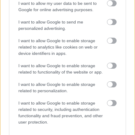
Comunio.es. A continuación
I want to allow my user data to be sent to
respondemos las preguntas más
Google for online advertising purposes.
frecuentes sobre SofaScore.
I want to allow Google to send me
personalized advertising.
Valencia
I want to allow Google to enable storage
related to analytics like cookies on web or
device identifiers in apps.
HUGO DURO
I want to allow Google to enable storage
related to functionality of the website or app.
JAVI GUERRA
I want to allow Google to enable storage
DIEGO LÓPEZ
LUIS RIOJA
related to personalization.
UGRINIC
I want to allow Google to enable storage
GUIDO
related to security, including authentication
functionality and fraud prevention, and other
user protection.
VÁZQUEZ
UNAI NÚÑEZ