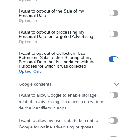
use your data for below specified purposes in below Google
La pareja de centrales Sergi Gómez-Leandro Cabrera
consent section.
I want to opt-out of the Sale of my
funciona a la perfección y en Comunio están siendo muy
Personal Data.
Opted In
rentables. Gómez lleva 10 puntos en dos partidos, mientras
que Cabrera, 13. El uruguayo es un muro infranqueable y
I want to opt-out of processing my
Personal Data for Targeted Advertising.
acumula 6,5 despejes y un 74% en duelos ganados. En la
Opted In
18/19 y 19/20 llegó a 159 y 157 puntos respectivamente.
Fiabilidad absoluta.
I want to opt-out of Collection, Use,
Retention, Sale, and/or Sharing of my
Personal Data that Is Unrelated with the
Purposes for which it was collected.
Actualidad Comunio: los lesionados de la jornada 2
Opted Out
Estos son los jugadores
lesionados que nos dejó la jornada
Google consents
2. Analizamos sus lesiones y
I want to allow Google to enable storage
posible tiempo de baja.
related to advertising like cookies on web or
device identifiers in apps.
I want to allow my user data to be sent to
Google for online advertising purposes.
José Giménez (Atlético, 4.710.000, 13 puntos)