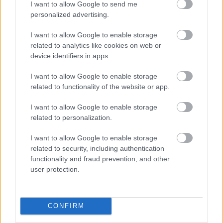
I want to allow Google to send me
personalized advertising.
El charrúa renovó recientemente su contrato con el Atleti y
ha empezado la temporada 21/22 a gran nivel. 13 puntos en
I want to allow Google to enable storage
dos partidos con una estadística acumulada de 3,5
related to analytics like cookies on web or
despejes, 1,5 interceptaciones y un increíble 92% en duelos
device identifiers in apps.
ganados (5,5 por partido). Además, ha realizado 3 remates
en jugadas a balón parado, una cualidad de gran valor para
I want to allow Google to enable storage
related to functionality of the website or app.
un defensa en Comunio.
Si Giménez consigue mantener a raya sus recurrentes
I want to allow Google to enable storage
related to personalization.
problemas con las lesiones musculares, puede ser el año
en el que por fin consiga superar los 122 puntos en el juego,
I want to allow Google to enable storage
su tope hasta la fecha. Por ahora, un defensa que es
related to security, including authentication
garantía de éxito para tu equipo.
functionality and fraud prevention, and other
user protection.
Raúl Albiol (Villarreal, 4.500.000, 12 puntos)
Raúl Albiol está demostrando en este inicio de temporada
CONFIRM
que es uno de los mejores centrales del campeonato a sus
35 años. Bien es cierto que los groguets no han ganado