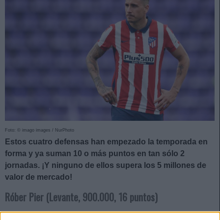
Foto: © imago images / NurPhoto
Estos cuatro defensas han empezado la temporada en
forma y ya suman 10 o más puntos en tan sólo 2
jornadas. ¡Y ninguno de ellos supera los 5 millones de
valor de mercado!
Róber Pier (Levante, 900.000, 16 puntos)
Paco López ha utilizado dos parejas de centrales distintas