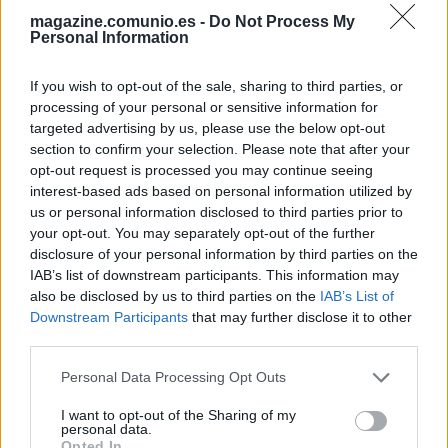
magazine.comunio.es -
Do Not Process My
en las primeras dos jornadas, siendo Róber Pier el único
Personal Information
que ha repetido titularidad ante Cádiz y Real Madrid. En el
encuentro ante los blancos se salió y fue el mejor jugador
If you wish to opt-out of the sale, sharing to third parties, or
de su equipo con 14 puntos Comunio tras anotar un gol.
processing of your personal or sensitive information for
targeted advertising by us, please use the below opt-out
El gol no fue la única acción positiva del jugador granota
section to confirm your selection. Please note that after your
para conseguir esa puntuación (7,8 en SofaScore). Realizó
opt-out request is processed you may continue seeing
9 despejes, bloqueó 3 tiros, realizó 3 entradas y ganó los 5
interest-based ads based on personal information utilized by
duelos a los que se enfrentó. Buen inicio de temporada y su
us or personal information disclosed to third parties prior to
precio es inferior al millón. Un fichaje ideal a bajo coste para
your opt-out. You may separately opt-out of the further
completar tu defensa.
disclosure of your personal information by third parties on the
IAB’s list of downstream participants. This information may
Leandro Cabrera (Espanyol, 3.420.000, 13 puntos)
also be disclosed by us to third parties on the
IAB’s List of
Downstream Participants
that may further disclose it to other
El Espanyol ha regresado a LaLiga Santander ofreciendo el
third parties.
mismo nivel defensivo que la pasada campaña en LaLiga
Please note that this website/app uses one or more Google
Personal Data Processing Opt Outs
SmartBank. Dos partidos disputados y cero goles
services and may gather and store information including but
encajados, algo que hicieron en 20 de los 42 encuentros del
not limited to your visit or usage behaviour. You may click to
I want to opt-out of the Sharing of my
personal data.
curso 20/21.
grant or deny consent to Google and its third-party tags to
Opted In