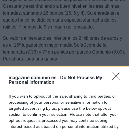
Osasuna y está rindiendo a buen nivel en las tres últimas
jornadas, sumando 26 puntos (16, 6 y 4). Su entrada en el
equipo ha coincidido con una espectacular racha de los
rojillos, 7 puntos de 9 y ningún gol encajado.
Su valor de mercado es inferior a los 2 millones de euros y
es el 16º jugador con mejor media SofaScore de la
temporada (7.33) y 7º en puntos por partido Comunio (8.00).
Por ahora, toda una ganga.
Esteban Burgos (Eibar, defensa, 2.070.000)
magazine.comunio.es -
Do Not Process My
Personal Information
Mendilibar parece que ha encontrado su pareja de centrales
tras un comienzo de temporada con muchas dudas. Tras
If you wish to opt-out of the sale, sharing to third parties, or
alinear en la jornada 5 a Esteban Burgos y Paulo Oliveira,
processing of your personal or sensitive information for
el conjunto armero ha conseguido 7 de los últimos 9 puntos
targeted advertising by us, please use the below opt-out
posibles, encajando únicamente un gol.
section to confirm your selection. Please note that after your
opt-out request is processed you may continue seeing
Este buen rendimiento defensivo está viéndose en las
interest-based ads based on personal information utilized by