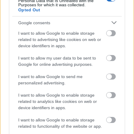
Personal Data that Is Unrelated with the
Ángel Montoro (Granada, centrocampista, 2.770.000)
Purposes for which it was collected.
Opted Out
El mediocentro del Granada ha sido titular en las dos
Google consents
últimas jornadas, en las que ha anotado un gol de penalti y
sumado 15 puntos en total (7,5 de media). Además, en los
I want to allow Google to enable storage
cuatro partidos que ha disputado este curso, acumula 28
related to advertising like cookies on web or
device identifiers in apps.
puntos y no ha bajado del 6 en ninguno de ellos.
Su valor de mercado es inferior a los 3 millones de euros. Si
I want to allow my user data to be sent to
Google for online advertising purposes.
no se lesiona tanto como el año pasado, un jugador muy
fiable que puede garantizarte muchos puntos cuando
I want to allow Google to send me
juegue.
personalized advertising.
Rubén Rochina (Levante, centrocampista, 2.150.000)
I want to allow Google to enable storage
related to analytics like cookies on web or
El talentoso medio del Levante ha vuelto con fuerza a las
device identifiers in apps.
alineaciones de Paco López tras recuperarse de una lesión
muscular, siendo titular en los dos últimos encuentros y
I want to allow Google to enable storage
sumando un total de 12 puntos, con una media SofaScore
related to functionality of the website or app.
de 7.3.