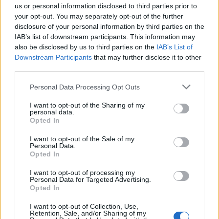
puntuaciones de Burgos, quien es el cuarto mejor defensa
us or personal information disclosed to third parties prior to
de las tres últimas jornadas con 23 puntos, 7.67 de media.
your opt-out. You may separately opt-out of the further
Un defensa cuyo valor de mercado va al alza y que tiene, a
disclosure of your personal information by third parties on the
priori, un calendario para seguir sumando puntos ante dos
IAB’s list of downstream participants. This information may
equipos a los que les cuesta ver puerta como Cádiz y
also be disclosed by us to third parties on the
IAB’s List of
Downstream Participants
that may further disclose it to other
Huesca.
third parties.
Colista: ¿Qué le pasa al Valladolid?
Please note that this website/app uses one or more Google
Personal Data Processing Opt Outs
services and may gather and store information including but
El Real Valladolid está realizando
not limited to your visit or usage behaviour. You may click to
I want to opt-out of the Sharing of my
un mal inicio de temporada y es
personal data.
grant or deny consent to Google and its third-party tags to
colista de LaLiga. El club esperaba
Opted In
use your data for below specified purposes in below Google
dar un paso adelante y tener un
consent section.
I want to opt-out of the Sale of my
año tranquilo, pero los resultados
Personal Data.
no llegan y Sergio empieza a estar
Opted In
cuestionado. A continuación, un
análisis del rendimiento del
I want to opt-out of processing my
Personal Data for Targeted Advertising.
Valladolid y su posible repercusión
Opted In
en Comunio.
I want to opt-out of Collection, Use,
Retention, Sale, and/or Sharing of my