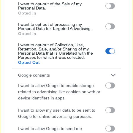
consent section.
analizamos su posible regreso a la
I want to opt-out of the Sale of my
Personal Data.
titularidad.
Opted In
I want to opt-out of processing my
Personal Data for Targeted Advertising.
Robin Le Normand (Real Sociedad, defensa, 4.940.000,
Opted In
42 puntos)
I want to opt-out of Collection, Use,
Retention, Sale, and/or Sharing of my
Personal Data that Is Unrelated with the
El francés ha empezado la temporada a gran nivel,
Purposes for which it was collected.
formando junto a Aritz Elustondo una de las mejores parejas
Opted Out
defensivas del campeonato. Los números defensivos de la
Real lo corroboran: 7 goles encajados (4 de ellos en el
Google consents
primer partido ante el Barcelona) y 5 porterías a cero en 8
I want to allow Google to enable storage
partidos.
related to advertising like cookies on web or
device identifiers in apps.
Entre los pocos goles que recibe su equipo y sus buenos
promedios por encuentro en duelos ganados (6,1, 63%
I want to allow my user data to be sent to
acierto) o interceptaciones (1,8 por partido), Le Normand
Google for online advertising purposes.
acumula 42 puntos y está en el Top 10 de su posición.
I want to allow Google to send me
Exceptuando la jornada 1, en la que consiguió -1 puntos, ha