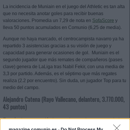
La incidencia de Muniain en el juego del Athletic es tan alta
que no necesita anotar goles para recibir buenas
valoraciones. Promedia un 7,29 de nota en
SofaScore
y
lleva 50 puntos acumulados en Comunio (6,25 de media).
Aunque no haya marcado, el centrocampista navarro ya ha
repartido 3 asistencias gracias a su visión de juego y
capacidad para generar ocasiones de gol. Muniain es el
segundo jugador que más remates de compañeros (pases
clave) genera de LaLiga tras Nabil Fekir, con una media de
3,3 por partido. Además, es el séptimo que más regates
realiza (2.2 por encuentro). Sin duda, un jugador Top para tu
medio del campo.
Alejandro Catena (Rayo Vallecano, delantero, 3.770.000,
43 puntos)
En más de una ocasión hemos destacado y
recomendado
al jugador del Rayo Vallecano
en este inicio de temporada
magazine.comunio.es -
Do Not Process My