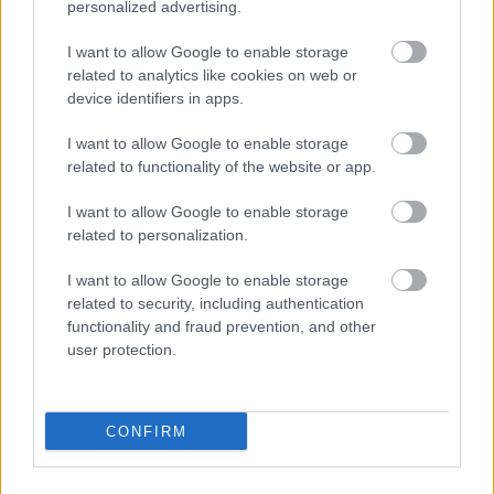
personalized advertising.
sumado 4 o más puntos en las siete restantes.
Rubén García (Osasuna, centrocampista, 7.360.000, 40
I want to allow Google to enable storage
related to analytics like cookies on web or
puntos)
device identifiers in apps.
Osasuna es uno de los mejores equipos en puntos
I want to allow Google to enable storage
Comunio (8º con 506) y muchos de sus futbolistas son de
related to functionality of the website or app.
gran utilidad en el juego. El jugador rojillo más valorado tras
I want to allow Google to enable storage
las primeras ocho jornadas es el central David García con
related to personalization.
53 puntos, seguido por el siempre fiable Rubén García con
40.
I want to allow Google to enable storage
related to security, including authentication
El extremo valenciano no ha marcado aún ningún gol, pero
functionality and fraud prevention, and other
ha dado una asistencia y tiene buenas estadísticas en
user protection.
acciones ofensivas como pases clave (1,3) y tiros (1,3).
Lleva dos temporadas consecutivas superando los 180
puntos y va camino de repetir marca en 21/22 si mantiene
CONFIRM
su media de 5 puntos por encuentro.
¿Aún no juegas a Comunio? Regístrate, ¡gratis!