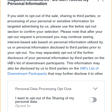
debido a su gran rendimiento. Titular indiscutible para
Personal Information
Andoni Iraola, Catena ha disputado por completo los 8
partidos que ha jugado el Rayo y sumado 43 puntos en
If you wish to opt-out of the sale, sharing to third parties, or
processing of your personal or sensitive information for
ellos. No ha anotado ningún gol, pero sí ha repartido una
targeted advertising by us, please use the below opt-out
asistencia.
section to confirm your selection. Please note that after your
opt-out request is processed you may continue seeing
Los números defensivos del central rayista son notables
interest-based ads based on personal information utilized by
para un debutante en la categoría: 4,5 despejes (5º en
us or personal information disclosed to third parties prior to
LaLiga), 2,0 entradas, 1,6 interceptaciones y 6,6 duelos
your opt-out. You may separately opt-out of the further
ganados por partido con un 83% de acierto, uno de los más
disclosure of your personal information by third parties on the
altos del campeonato. Por estas estadísticas es un filón de
IAB’s list of downstream participants. This information may
puntos en Comunio y no es excesivamente caro (3,7
also be disclosed by us to third parties on the
IAB’s List of
millones).
Downstream Participants
that may further disclose it to other
third parties.
¡A comprar! Lesionados que regresan tras el parón
Please note that this website/app uses one or more Google
Personal Data Processing Opt Outs
services and may gather and store information including but
Son muchos los jugadores
not limited to your visit or usage behaviour. You may click to
I want to opt-out of the Sharing of my
lesionados que podrán volver a
personal data.
grant or deny consent to Google and its third-party tags to
competir tras el parón de
Opted In
use your data for below specified purposes in below Google
selecciones. Los repasamos y