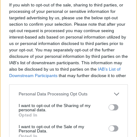
curso está siendo todo lo contrario pese a que su equipo
If you wish to opt-out of the sale, sharing to third parties, or
processing of your personal or sensitive information for
sea el colista de la competición con 2 puntos de 27
targeted advertising by us, please use the below opt-out
posibles.
section to confirm your selection. Please note that after your
opt-out request is processed you may continue seeing
Actualmente es el 12º defensa con más puntos (44) y tiene
interest-based ads based on personal information utilized by
una valoración media de 5,5, superior a la de defensas de la
us or personal information disclosed to third parties prior to
talla de Diego Carlos, Piqué o Pau Torres entre otros. En la
your opt-out. You may separately opt-out of the further
jornada 9 entró en el 11 ideal de la jornada tras sumar 10
disclosure of your personal information by third parties on the
puntos en un encuentro en el que realizó 10 entradas con
IAB’s list of downstream participants. This information may
éxito. El lateral uruguayo es el mejor jugador del
also be disclosed by us to third parties on the
IAB’s List of
campeonato en este apartado estadístico (3,8 de promedio).
Downstream Participants
that may further disclose it to other
third parties.
Actualidad Comunio: los lesionados de la jornada 9
Please note that this website/app uses one or more Google
Personal Data Processing Opt Outs
services and may gather and store information including but
La jornada 9 de LaLiga Santander
not limited to your visit or usage behaviour. You may click to
I want to opt-out of the Sharing of my
ha dejado una pequeña lista de
personal data.
grant or deny consent to Google and its third-party tags to
jugadores tocados y lesionados.
Opted In
use your data for below specified purposes in below Google
¡Los repasamos y analizamos
consent section.
cuándo estarán de vuelta!
I want to opt-out of the Sale of my
Personal Data.
Opted In