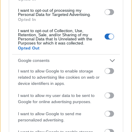
I want to opt-out of processing my
Personal Data for Targeted Advertising.
Lucas Torró (Osasuna, centrocampista, 3.980.000, 48
Opted In
puntos)
I want to opt-out of Collection, Use,
Retention, Sale, and/or Sharing of my
Personal Data that Is Unrelated with the
Osasuna está siendo la gran revelación de LaLiga junto al
Purposes for which it was collected.
Rayo y está ahora mismo en puestos europeos empatado a
Opted Out
puntos con Real Madrid, Sevilla y Atlético. Arrasate tiene en
Google consents
sus filas muchos jugadores que están destacando, como
por ejemplo el mediocentro Lucas Torró.
I want to allow Google to enable storage
related to advertising like cookies on web or
El ex del Eintracht de Frankfurt ha sido titular en los 8
device identifiers in apps.
partidos que ha jugado esta temporada en los que ha
marcado un gol y sumado un total de 48 puntos Comunio (6
I want to allow my user data to be sent to
de media). Es el sexto centrocampista más valorado del
Google for online advertising purposes.
juego y su precio es inferior a los 4 millones.
En la jornada 9
I want to allow Google to send me
entró en el 11 ideal
tras marcar y sumar 12 puntos.
personalized advertising.
Leandro Cabrera (Espanyol, defensa, 3.270.000, 45
I want to allow Google to enable storage