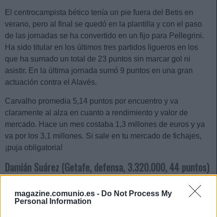
El centrocampista bético tenía un pie fuera del Betis en
verano, pero al final se quedó en la plantilla y con el paso
de las jornadas se ha convertido en un fijo para Pellegrini.
Ha sido titular en los últimos tres partidos ligueros en los
que ha sumado un total de 23 puntos sin marcar gol ni
asistir. En la última jornada sumó 9 puntos en una gran
actuación contra el Alavés.
Carvalho promedia 5,14 puntos por encuentro y va
claramente al alza en cuanto a rendimiento y valor de
mercado. Hace un mes costaba 1,3 millones de euros y ya
va por los 3,1 millones. Si sale en tu mercado de fichajes,
¡puja obligatoria!
Damián Suárez (Getafe, defensa, 3.320.000, 44 puntos)
El charrúa fue la temporada pasada uno de los jugadores
magazine.comunio.es -
Do Not Process My
menos recomendables por su baja nota media en
Personal Information
SofaScore (6,59) y promedio de puntos (2,96), pero este