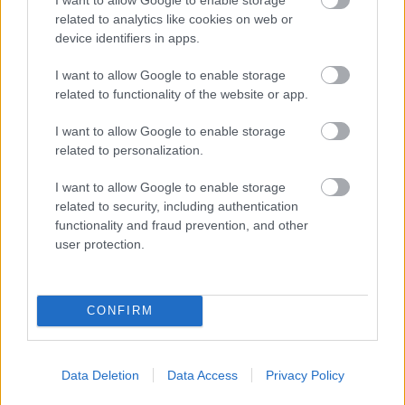
puntos)
related to analytics like cookies on web or
device identifiers in apps.
Si quieres un defensa que juegue siempre y puntúe bien por
menos de 4 millones, Leandro Cabrera cumple con todos
I want to allow Google to enable storage
esos requisitos. El central del Espanyol tiene un valor de
related to functionality of the website or app.
mercado de 3,2 millones, ha disputado todos los minutos en
I want to allow Google to enable storage
lo que llevamos de temporada y promedia 5 puntos en
related to personalization.
Comunio y 6,98 en
SofaScore
.
I want to allow Google to enable storage
El defensor uruguayo es un jugador muy fiable, tal como
related to security, including authentication
mostró en las temporadas 18/19 y 19/20, en las que
functionality and fraud prevention, and other
consiguió 159 y 157 puntos respectivamente. Esta campaña
user protection.
va camino de superar esos registros si mantiene su
rendimiento de puntos por partido.
CONFIRM
¿Aún no juegas a Comunio? Regístrate, ¡gratis!
Data Deletion
Data Access
Privacy Policy