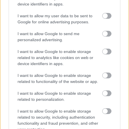
device identifiers in apps.
Su gran efectividad en todo lo que hace es la principal
I want to allow my user data to be sent to
razón de que Malsa lleve siete jornadas consecutivas
Google for online advertising purposes.
sumando 6 puntos. Hace siempre lo justo para subir del 6.5
inicial a la nota 7.0 o 7.1 en SofaScore, notas que dan esa
I want to allow Google to send me
personalized advertising.
puntuación (7.0-7.5 son 6 puntos). En 5 de los 9 partidos
que ha llegado al 7.0.
I want to allow Google to enable storage
related to analytics like cookies on web or
device identifiers in apps.
I want to allow Google to enable storage
related to functionality of the website or app.
I want to allow Google to enable storage
related to personalization.
I want to allow Google to enable storage
related to security, including authentication
functionality and fraud prevention, and other