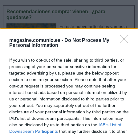
Recomendaciones compra: vienen...¿para
quedarse?
En este nuevo artículo os vamos a
presentar a cuatro futbolistas que
por circunstancias van a entrar en
magazine.comunio.es -
Do Not Process My
Personal Information
el 11 inicial de sus equipos. Son
jugadores con un buen nivel, y que
creemos que van a tener muchas
If you wish to opt-out of the sale, sharing to third parties, or
posibilidades de asentarse en el
processing of your personal or sensitive information for
equipo inicial. ¿Vienen para
targeted advertising by us, please use the below opt-out
quedarse?
section to confirm your selection. Please note that after your
opt-out request is processed you may continue seeing
interest-based ads based on personal information utilized by
Explosión como granota
us or personal information disclosed to third parties prior to
your opt-out. You may separately opt-out of the further
disclosure of your personal information by third parties on the
El de Martinica llegó al Levante con dudas de su posible
IAB’s list of downstream participants. This information may
rendimiento en una categoría tan exigente como la Primera
also be disclosed by us to third parties on the
IAB’s List of
División, pero las ha disipado rápidamente. Paco López no
Downstream Participants
that may further disclose it to other
dudó en incluirle en su once tipo y exceptuando la jornada
third parties.