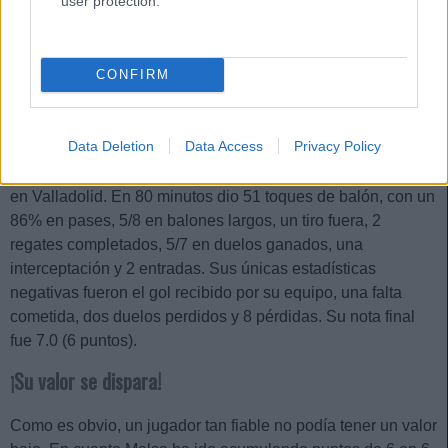
user protection.
CONFIRM
Data Deletion
Data Access
Privacy Policy
Un ejemplo de la efectividad de Malsa es su partido de ayer
en Valladolid. En 80 minutos dio 51 toques de balón, con un
86% en pases, 5/8 en balones largos, un tiro fuera, 2
regates completados, 5/7 en duelos ganados, una
interceptación y 2 entradas. Sus únicas estadísticas
negativas fueron el gol recibido por su equipo, una falta
cometida, dos duelos perdidos y 8 pérdidas. Su nota final
fue 7.0 (6 puntos).
¡Su valor se dispara!
Como es obvio, un jugador tan fiable no podía tener un valor