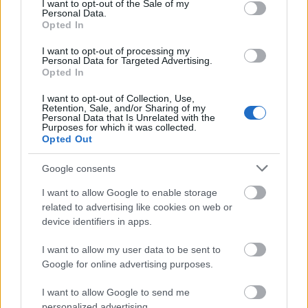
I want to opt-out of the Sale of my
Personal Data.
El valor de mercado actual de Amath es de 210.000 euros,
Opted In
bajísimo para un futbolista que disputó 31 partidos (29 como
titular) en LaLiga SmartBank, anotando 9 goles y
I want to opt-out of processing my
Personal Data for Targeted Advertising.
repartiendo una asistencia.
Opted In
I want to opt-out of Collection, Use,
¡A comprar! Top 5 jugadores baratos para el
Retention, Sale, and/or Sharing of my
comienzo de temporada
Personal Data that Is Unrelated with the
Purposes for which it was collected.
Ansu Fati regresará a la
Opted Out
competición tras muchos meses
parado por una lesión de rodilla.
Google consents
Como él, son varios los grandes
I want to allow Google to enable storage
jugadores baratos que regresan
related to advertising like cookies on web or
de lesión o de cesión y de los que
device identifiers in apps.
se espera un gran rendimiento
esta temporada.
I want to allow my user data to be sent to
Google for online advertising purposes.
Rubén Duarte (Alavés, defensa, 960.000)
I want to allow Google to send me
personalized advertising.