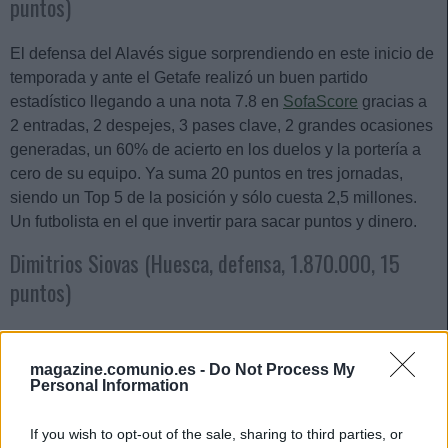
puntos)
El defensa del Alavés sigue sorprendiendo en este inicio de
temporada y ante el Getafe realizó un buen partido
estadístico llegando a una nota 7.8 en
SofaScore
gracias a
2 entradas, 2 despejes, 3 pases clave, 2 grandes ocasiones
generadas, un 60% de acierto en los duelos y la portería a
cero de su equipo. Ya suma 20 puntos en tres jornadas,
siendo un Top 5 de la posición y sólo cuesta 2,5 millones.
Un futbolista en el que invertir para sacar puntos y dinero.
Dimitrios Siovas (Huesca, defensa, 1.870.000, 15
puntos)
El griego fue el autor del gol del empate del Huesca en
Valencia con el que consiguió 13 puntos al recibir una nota
magazine.comunio.es -
Do Not Process My
Personal Information
SofaScore de 7.9 (8 puntos por nota, 5 por el gol). Destacó
en el partido no sólo por el tanto anotado, también por sus 4
If you wish to opt-out of the sale, sharing to third parties, or
despejes, 2 entradas, 2 interceptaciones, 8/14 en balones