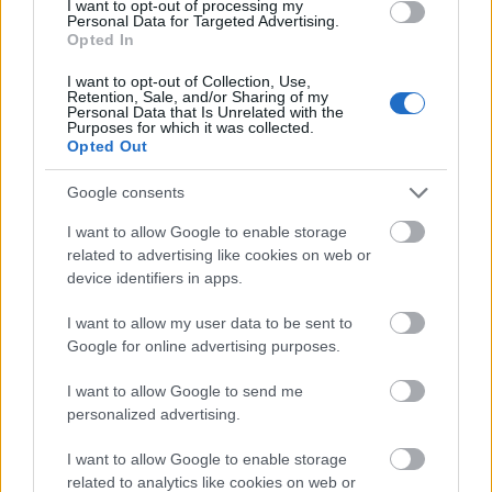
I want to opt-out of processing my
Lucas Boyé, el lateral derecho
Personal Data for Targeted Advertising.
Miguel Cifuentes y el mediocentro
Opted In
Luismi Sánchez. ¿Qué podemos
I want to opt-out of Collection, Use,
esperar de ellos en Comunio? Ahí
Retention, Sale, and/or Sharing of my
va un análisis de estos nuevos
Personal Data that Is Unrelated with the
Purposes for which it was collected.
fichajes del Elche.
Opted Out
Google consents
Roberto López (Real Sociedad, centrocampista,
I want to allow Google to enable storage
2.490.000, 20 puntos)
related to advertising like cookies on web or
device identifiers in apps.
Dos goles en dos partidos disputados. Los números del
canterano txuri-urdin en este inicio de temporada son
I want to allow my user data to be sent to
tremendos y es un jugador que está dando una alta
Google for online advertising purposes.
rentabilidad a quien lo fichara cuando tenía un valor de
I want to allow Google to send me
310.000 euros. No va a ser un titular habitual, pero en la
personalized advertising.
jornada de entre semana puede serlo y probablemente suba
su valor en los próximos días. Buen fichaje para obtener
I want to allow Google to enable storage
dinero a corto plazo con una compraventa.
related to analytics like cookies on web or