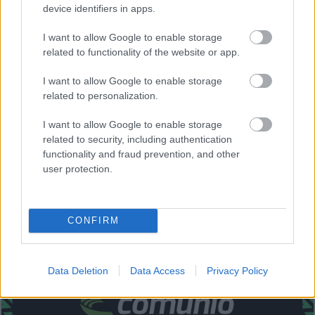
device identifiers in apps.
Gonzalo Melero (Levante, centrocampista, 1.210.000,
12 puntos)
I want to allow Google to enable storage
related to functionality of the website or app.
Recomendamos al centrocampista granota como parche
I want to allow Google to enable storage
para la jornada y respondió ante Osasuna marcando gol,
related to personalization.
obteniendo un 7.0 de nota en SofaScore y 10 puntos en
Comunio. Por 1,2 millones puedes obtener un titular
I want to allow Google to enable storage
related to security, including authentication
habitual que a buen seguro subirá su cotización. Uno de los
functionality and fraud prevention, and other
jugadores más rentables tras la jornada 3.
user protection.
¿Todavía no estás jugando Comunio? Regístrate,
¡gratis!
CONFIRM
Data Deletion
Data Access
Privacy Policy