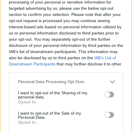
processing of your personal or sensitive information for
largos y un extraordinario 75% de duelos ganados. Por
targeted advertising by us, please use the below opt-out
menos de 2 millones, un defensa titular indiscutible que
section to confirm your selection. Please note that after your
puede subir de precio. Una buena oportunidad de mercado.
opt-out request is processed you may continue seeing
interest-based ads based on personal information utilized by
Aihen Muñoz (Real Sociedad, defensa, 1.710.000, 16
us or personal information disclosed to third parties prior to
puntos)
your opt-out. You may separately opt-out of the further
disclosure of your personal information by third parties on the
IAB’s list of downstream participants. This information may
Pese a que Monreal ya está plenamente recuperado de su
also be disclosed by us to third parties on the
IAB’s List of
lesión, Aihen sigue siendo el dueño del lateral izquierdo de
Downstream Participants
that may further disclose it to other
la Real. Ante el Elche volvió a ser titular y realizó un partido
third parties.
correcto obteniendo un 7.1 en SofaScore y 6 puntos
Comunio. Es muy probable que rote para la jornada 4, pero
Please note that this website/app uses one or more Google
Personal Data Processing Opt Outs
services and may gather and store information including but
podría volver al once en la jornada 5.
not limited to your visit or usage behaviour. You may click to
I want to opt-out of the Sharing of my
personal data.
grant or deny consent to Google and its third-party tags to
Opted In
Análisis fichajes: tres nuevos refuerzos para el Elche
use your data for below specified purposes in below Google
consent section.
El Elche sigue completando su
I want to opt-out of the Sale of my
Personal Data.
plantilla a contrarreloj y en los
Opted In
últimos días ha anunciado las
incorporaciones del delantero