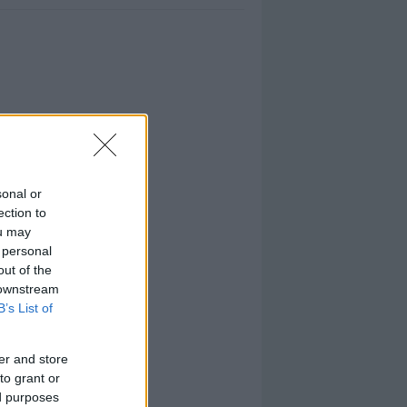
sonal or
ection to
ou may
 personal
out of the
 downstream
B’s List of
er and store
to grant or
ed purposes