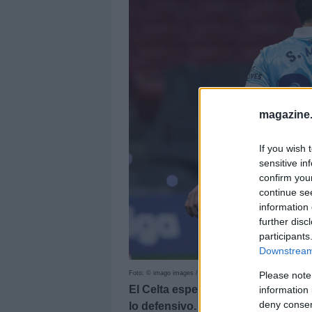
magazine
If you wish 
sensitive in
confirm you
continue se
information 
further disc
participants
Downstream 
Foto: © imago images / ZUMA Wire
Please note
El Celta espera vivir una nueva te
information 
deny consent
lo defensivo. Por ello, es uno de