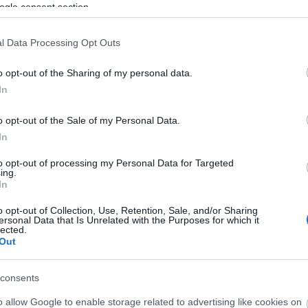
ogle consent section.
res recomendaciones de compra para las
l Data Processing Opt Outs
o opt-out of the Sharing of my personal data.
0)
In
eferencias ofensivas del Celta.
Al igual que su
o opt-out of the Sale of my Personal Data.
gunda vuelta fantástica, demostrando estar con la
In
ose como el acompañante de un Iago Aspas que ya
to opt-out of processing my Personal Data for Targeted
ing.
In
 liga, 11 de ellos en la segunda vuelta del
 actualmente un precio ligeramente superior a los
o opt-out of Collection, Use, Retention, Sale, and/or Sharing
ersonal Data that Is Unrelated with the Purposes for which it
gran alternativa para sustituir a Iago Aspas, que
lected.
ina parece estar llegando a su pico de forma, por lo
Out
nes para la delantera de nuestros equipos
consents
.110.000)
o allow Google to enable storage related to advertising like cookies on