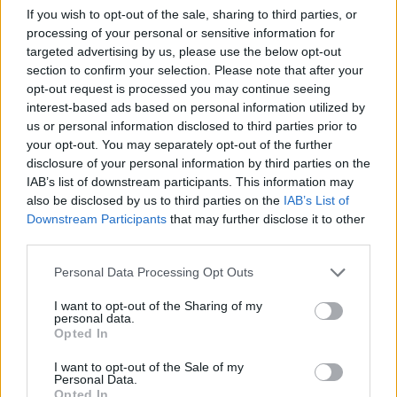
Debido a ese problema físico su valor de mercado en
If you wish to opt-out of the sale, sharing to third parties, or
processing of your personal or sensitive information for
Comunio es muy bajo: 1,6 millones de euros. Si tienes
targeted advertising by us, please use the below opt-out
hueco en tu plantilla y dinero de sobra, es el típico futbolista
section to confirm your selection. Please note that after your
que te puede dar un gran rendimiento a largo plazo, no sólo
opt-out request is processed you may continue seeing
en puntos (el año pasado jugó 13 partidos de titular y
interest-based ads based on personal information utilized by
consiguió 118), también por una posible subida de valor
us or personal information disclosed to third parties prior to
cuando esté disponible.
your opt-out. You may separately opt-out of the further
disclosure of your personal information by third parties on the
Chukwueze está en el juego como centrocampista y
IAB’s list of downstream participants. This information may
destaca por su verticalidad y amplio repertorio de acciones
also be disclosed by us to third parties on the
IAB’s List of
ofensivas. La temporada pasada promedió 1,1 tiros, 1,0
Downstream Participants
that may further disclose it to other
third parties.
pases clave y 1,4 regates completados por partido. Su punto
débil son las pérdidas de balón: 9,2 por partido en 29,3
Please note that this website/app uses one or more Google
Personal Data Processing Opt Outs
toques.
services and may gather and store information including but
not limited to your visit or usage behaviour. You may click to
I want to opt-out of the Sharing of my
personal data.
grant or deny consent to Google and its third-party tags to
Inversiones con riesgo: cuatro jugadores con su
Opted In
use your data for below specified purposes in below Google
futuro en el aire
consent section.
I want to opt-out of the Sale of my
Jugadores como Varane o Guedes
Personal Data.
tienen su futuro en el aire y son
Opted In