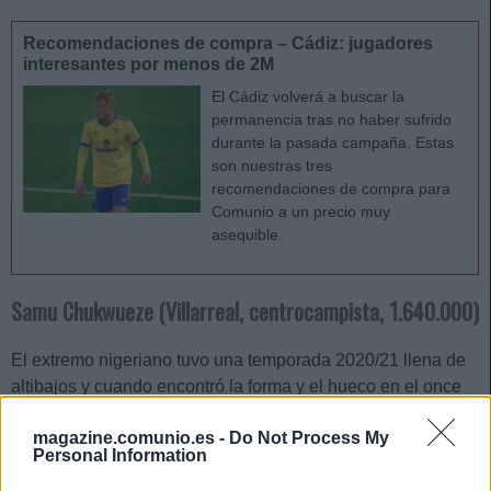
Recomendaciones de compra – Cádiz: jugadores
interesantes por menos de 2M
El Cádiz volverá a buscar la
permanencia tras no haber sufrido
durante la pasada campaña. Estas
son nuestras tres
recomendaciones de compra para
Comunio a un precio muy
asequible.
Samu Chukwueze (Villarreal, centrocampista, 1.640.000)
El extremo nigeriano tuvo una temporada 2020/21 llena de
altibajos y cuando encontró la forma y el hueco en el once
de Emery, sufrió una grave lesión en el recto anterior de la
magazine.comunio.es -
Do Not Process My
que aún está recuperándose. Se espera que esté disponible
Personal Information
en septiembre u octubre.