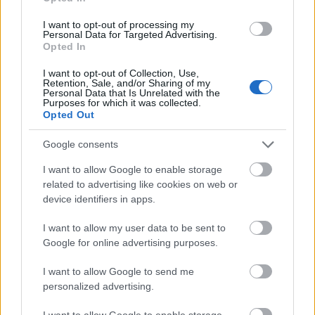
actualmente inversiones con cierto
I want to opt-out of processing my
riesgo en Comunio. ¡Cuidado en
Personal Data for Targeted Advertising.
sobrepujar por ellos!
Opted In
I want to opt-out of Collection, Use,
Retention, Sale, and/or Sharing of my
Personal Data that Is Unrelated with the
Purposes for which it was collected.
Diego Lainez (Betis, centrocampista, 1.230.000)
Opted Out
El mexicano cumplirá su cuarta temporada en el Betis con
Google consents
la intención de hacerse por fin con un hueco en el once de
I want to allow Google to enable storage
Pellegrini, aunque no lo tendrá fácil por la competencia que
related to advertising like cookies on web or
tiene en su posición: Tello, Joaquín, Aitor Ruibal….
device identifiers in apps.
En los tres años que lleva en Heliópolis ha disputado un
I want to allow my user data to be sent to
total de 48 partidos de Liga, pero sólo en 13 de ellos fue
Google for online advertising purposes.
titular (8 la temporada pasada). El Betis jugará
competiciones europeas este año, lo que aumenta la
I want to allow Google to send me
personalized advertising.
posibilidad de rotaciones y, por tanto, los minutos para el
habilidoso extremo/mediapunta.
I want to allow Google to enable storage