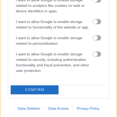
related to analytics like cookies on web or
Su valor actual es de 1,2 millones de euros, lo que le
device identifiers in apps.
convierte en una posible inversión sin mucho riesgo. Lainez
está disputando los Juegos Olímpicos y si México llega
I want to allow Google to enable storage
lejos en el torneo podría no estar disponible para la primera
related to functionality of the website or app.
jornada de Liga.
I want to allow Google to enable storage
related to personalization.
I want to allow Google to enable storage
related to security, including authentication
functionality and fraud prevention, and other
user protection.
CONFIRM
Data Deletion
Data Access
Privacy Policy