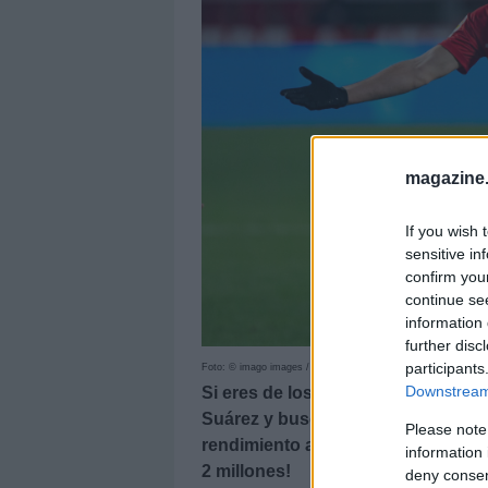
magazine
If you wish 
sensitive in
confirm you
continue se
information 
further disc
participants
Foto: © imago images / ZUMA Wire
Downstream 
Si eres de los que te has dejado 
Suárez y buscas desesperadament
Please note
rendimiento a bajo precio, te traem
information 
2 millones!
deny consent