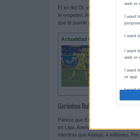
web or d
El ex del OL va a ser un jugador fun
le respeten. Actualmente vale menos 
I want t
que te puede garantizar puntos con r
purpose
I want 
Actualidad Comunio: lesionados 
Varios ju
I want t
físicos e
web or d
lesionado
I want t
or app.
I want t
Gerónimo Rulli (Villarreal, portero
I want t
authenti
Parece que Emery ya ha tomado una d
en Liga, Asenjo en Champions y Copa
mientras que Asenjo, 4 millones. Por 