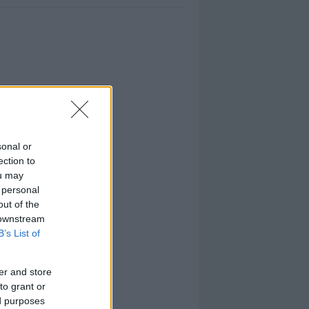
sonal or
ection to
ou may
 personal
out of the
 downstream
B’s List of
er and store
to grant or
ed purposes