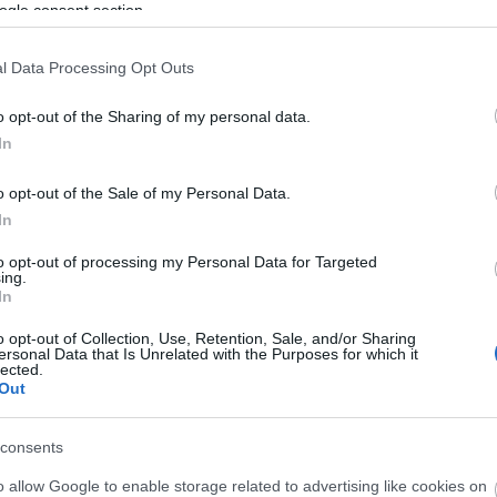
ogle consent section.
, centrocampista, 1.020.000, 5 puntos)
l Data Processing Opt Outs
ércoles pasado y el lunes ya tuvo sus primeros
 el duelo ante el Sevilla. El jugador cedido por la
o opt-out of the Sharing of my personal data.
dad en un partido nada fácil para los suyos, ya que
In
inutos.
o opt-out of the Sale of my Personal Data.
ampo realizó 2 regates con éxito, ganó 3 duelos
In
anzar un 7.0 en SofaScore y 5 puntos Comunio.
ento que le dio a Iraola en el Mirandés (15 goles, 9
to opt-out of processing my Personal Data for Targeted
ing.
 hará con un puesto en el equipo titular y cuesta
In
o opt-out of Collection, Use, Retention, Sale, and/or Sharing
campista, 1.280.000, 7 puntos)
ersonal Data that Is Unrelated with the Purposes for which it
lected.
Out
un valioso empate en el feudo del Villarreal. Uno de
acados fue Maxime Gonalons, la extensión del
consents
onsiguió un 7.5 en
SofaScore
y 7 puntos Comunio
os ganados o 3 regates completados.
o allow Google to enable storage related to advertising like cookies on