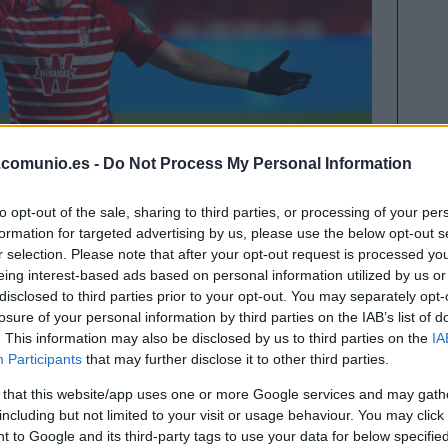
.comunio.es -
Do Not Process My Personal Information
to opt-out of the sale, sharing to third parties, or processing of your per
formation for targeted advertising by us, please use the below opt-out s
r selection. Please note that after your opt-out request is processed y
eing interest-based ads based on personal information utilized by us or
disclosed to third parties prior to your opt-out. You may separately opt-
losure of your personal information by third parties on the IAB’s list of
. This information may also be disclosed by us to third parties on the
IA
Participants
that may further disclose it to other third parties.
todo el presupuesto en Depay, Benzema o Luis
e en el mercado jugadores que puedan dar buen
 that this website/app uses one or more Google services and may gath
os en este artículo varios de ellos. ¡Por menos de
including but not limited to your visit or usage behaviour. You may click 
 to Google and its third-party tags to use your data for below specifi