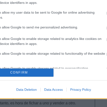
evice identifiers in apps.
damental para los nazaríes siempre que las lesiones
de 1,3 millones, un valor muy bajo para un jugador
o allow my user data to be sent to Google for online advertising
egularidad.
s.
to allow Google to send me personalized advertising.
de la jornada 1
gadores tuvieron que ser sustituidos por problemas
o allow Google to enable storage related to analytics like cookies on
n la primera jornada. Repasamos la lista de jugadores
evice identifiers in apps.
s y tocados de la jornada 1.
o allow Google to enable storage related to functionality of the website
o allow Google to enable storage related to personalization.
CONFIRM
, 550.000, 8 puntos)
o allow Google to enable storage related to security, including
cation functionality and fraud prevention, and other user protection.
Data Deletion
Data Access
Privacy Policy
ecisión con respecto a sus porteros: Rulli jugará
. El argentino sólo cuesta en el juego 550.000 €,
tanto, es hora de fichar a uno y vender a otro.