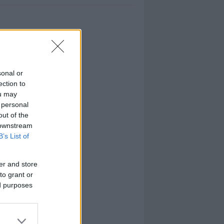
sonal or
ection to
ou may
 personal
out of the
 downstream
B’s List of
er and store
to grant or
ed purposes