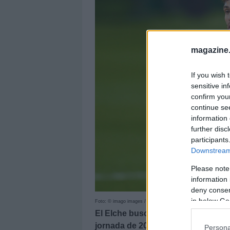
magazine
If you wish 
sensitive in
confirm you
continue se
information 
further disc
participants
Downstream 
Please note
information 
deny consent
in below Go
Foto: © imago images / Shutterstock
El Elche buscará asentarse en Prim
jornada de 20/21. A continuación o
Persona