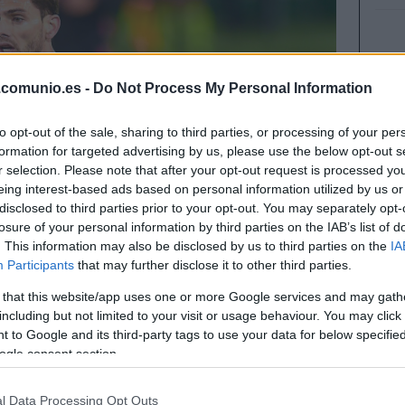
.comunio.es -
Do Not Process My Personal Information
to opt-out of the sale, sharing to third parties, or processing of your per
formation for targeted advertising by us, please use the below opt-out s
r selection. Please note that after your opt-out request is processed y
eing interest-based ads based on personal information utilized by us or
disclosed to third parties prior to your opt-out. You may separately opt-
losure of your personal information by third parties on the IAB’s list of
. This information may also be disclosed by us to third parties on the
IA
Participants
that may further disclose it to other third parties.
 that this website/app uses one or more Google services and may gath
including but not limited to your visit or usage behaviour. You may click 
 to Google and its third-party tags to use your data for below specifi
ogle consent section.
era tras su milagrosa salvación en la última
s dejamos tres jugadores ilicitanos con un valor
l Data Processing Opt Outs