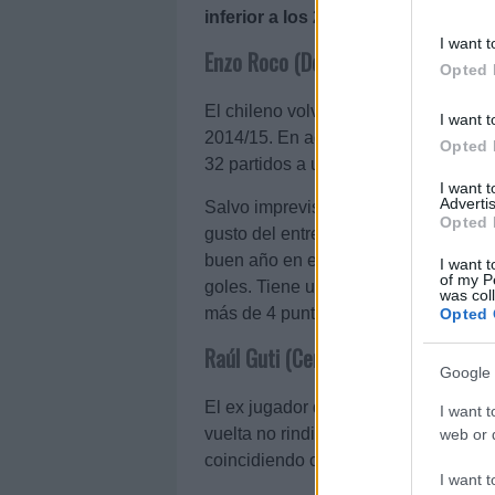
inferior a los 2 millones por los q
I want t
Enzo Roco (Defensa, 1.190.000)
Opted 
El chileno volverá a vestir la camiset
I want t
2014/15. En aquel año, también bajo 
Opted 
32 partidos a un alto nivel, obtenie
I want 
Advertis
Salvo imprevisto, el zaguero chileno 
Opted 
gusto del entrenador y tiene una amp
buen año en el Karagümrük turco en 
I want t
of my P
goles. Tiene un precio actual de 1,1 
was col
más de 4 puntos por partido si juega 
Opted 
Raúl Guti (Centrocampista, 1.700.
Google 
El ex jugador del Real Zaragoza fue
I want t
vuelta no rindió al nivel que se esp
web or d
coincidiendo con la llegada de Fran 
I want t