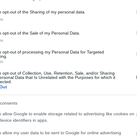
ue puedes apostar sin riesgo alguno.
o opt-out of the Sharing of my personal data.
In
a franjiverde tras su paso por el club en la temporada
o opt-out of the Sale of my Personal Data.
las órdenes de Fran Escribá, Roco jugó un total de
In
ndo 112 puntos en Comunio.
to opt-out of processing my Personal Data for Targeted
ing.
será uno de los centrales titulares ya que es del
In
lia experiencia internacional. Viene de hacer un
el que promedió un 6,9 de nota
SofaScore
y anotó 3
o opt-out of Collection, Use, Retention, Sale, and/or Sharing
ersonal Data that Is Unrelated with the Purposes for which it
millones, bajo para un futbolista que podría dar algo
lected.
a su mejor nivel.
Out
000)
consents
 de menos a más la pasada temporada. En la primera
o allow Google to enable storage related to advertising like cookies on
eraba, pero en la segunda mejoró su rendimiento,
evice identifiers in apps.
Escribá al banquillo.
o allow my user data to be sent to Google for online advertising