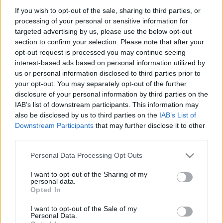
Melero
vivirá su tercera temporada en el Levante con el
If you wish to opt-out of the sale, sharing to third parties, or
objetivo de convertirse en el jugador que brilló en el
processing of your personal or sensitive information for
Huesca, donde llegó a los 16 goles en segunda división. El
targeted advertising by us, please use the below opt-out
centrocampista madrileño acabó el año anterior marcando
section to confirm your selection. Please note that after your
tres goles en los últimos partidos y recuperando las buenas
opt-out request is processed you may continue seeing
sensaciones tras una lesión.
interest-based ads based on personal information utilized by
us or personal information disclosed to third parties prior to
Melero es un centrocampista de gran recorrido, un box to
your opt-out. You may separately opt-out of the further
box. Con gran sacrificio en defensa, pero, sobre todo, con
disclosure of your personal information by third parties on the
una increíble llegada desde segunda línea. Así lo avalan
IAB’s list of downstream participants. This information may
sus cifras. La pasada temporada anotó ocho goles y dio dos
also be disclosed by us to third parties on the
IAB’s List of
Downstream Participants
that may further disclose it to other
asistencias, lo que le dio 151 puntos en Comunio. Sin
third parties.
embargo, desde el club valenciano se espera que Melero
dé el paso definitivo y pueda engrosar todavía más sus
Please note that this website/app uses one or more Google
Personal Data Processing Opt Outs
cifras anotadoras.
services and may gather and store information including but
not limited to your visit or usage behaviour. You may click to
I want to opt-out of the Sharing of my
José Campaña (Centrocampista, 2.880.000)
personal data.
grant or deny consent to Google and its third-party tags to
Opted In
use your data for below specified purposes in below Google
consent section.
Campaña
ha regresado tras su lesión en plena forma. El
I want to opt-out of the Sale of my
Personal Data.
jugador de 28 años brilló en el primer partido de