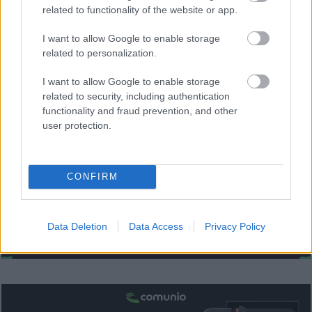
gol de la temporada y logró 11 puntos Comunio, su mejor
related to functionality of the website or app.
valoración de la temporada. Este tanto puede hacer que
siga cómo titular en los próximos encuentros de los
I want to allow Google to enable storage
related to personalization.
franjiverdes, dejando en el banquillo a André Silva. Álvaro
promedia 4,4 puntos en la temporada y su valor de mercado
I want to allow Google to enable storage
es de 2 millones de euros.
related to security, including authentication
functionality and fraud prevention, and other
¿Aún no juegas a Comunio? Regístrate, ¡gratis!
user protection.
CONFIRM
Data Deletion
Data Access
Privacy Policy