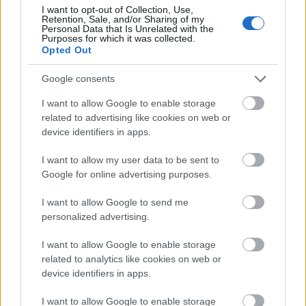
I want to opt-out of Collection, Use,
Retention, Sale, and/or Sharing of my
El jugador ucraniano va mejorando poco a poco tras un mal
Personal Data that Is Unrelated with the
Purposes for which it was collected.
inicio de temporada, plagado de problemas físicos. En la
Opted Out
jornada 12 marcó el tanto de la victoria de su equipo frente
al Alavés y en la temporada promedia 5,5 puntos en seis
Google consents
partidos. Su precio actual está por debajo de los 3 millones
I want to allow Google to enable storage
de euros.
related to advertising like cookies on web or
Rubén García (Osasuna, centrocampista, 2.730.000)
device identifiers in apps.
I want to allow my user data to be sent to
El extremo es un habitual en las alineaciones de Alessio
Google for online advertising purposes.
Lisci en las últimas jornadas. Acumula cuatro jornadas
consecutivas siendo titular, en las que ha logrado 16 puntos.
I want to allow Google to send me
personalized advertising.
Promedia 4,40 puntos en una temporada en la que ha
repartido dos asistencias.
I want to allow Google to enable storage
Álvaro Rodríguez (Elche, delantero, 2.010.000)
related to analytics like cookies on web or
device identifiers in apps.
El delantero uruguayo marcó en la ultima jornada su primer
I want to allow Google to enable storage