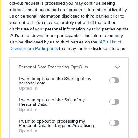
opt-out request is processed you may continue seeing
muy regular en sus puntuaciones, pese a jugar en el equipo
interest-based ads based on personal information utilized by
más goleado. En sólo una jornada (5) ha bajado de los 3
us or personal information disclosed to third parties prior to
puntos y fue debido a una expulsión. Reis destaca por sus
your opt-out. You may separately opt-out of the further
notables estadísticas en despejes (6,1 por partido) y duelos
disclosure of your personal information by third parties on the
ganados (5,1 por partido con un 62% de éxito).
IAB’s list of downstream participants. This information may
also be disclosed by us to third parties on the
IAB’s List of
Downstream Participants
that may further disclose it to other
Top Estadísticas: los líderes de LaLiga tras 12
third parties.
jornadas
Please note that this website/app uses one or more Google
Las valoraciones de los jugadores
Personal Data Processing Opt Outs
services and may gather and store information including but
en Comunio se basan en
not limited to your visit or usage behaviour. You may click to
I want to opt-out of the Sharing of my
estadísticas. Repasamos los
personal data.
grant or deny consent to Google and its third-party tags to
líderes de LaLiga en apartados
Opted In
use your data for below specified purposes in below Google
estadísticos como goles,
consent section.
asistencias, pases clave, paradas
I want to opt-out of the Sale of my
Personal Data.
o regates tras 12 jornadas.
Opted In
I want to opt-out of processing my
Viktor Tsygankov (Girona, centrocampista,
Personal Data for Targeted Advertising.
Opted In
2.890.000)