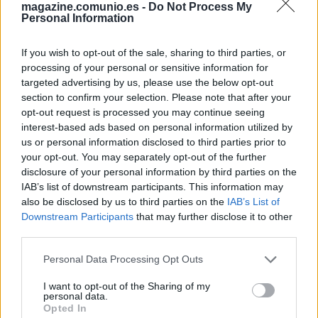
José Luis Morales (Levante): titularidad para De Frutos
magazine.comunio.es -
Do Not Process My
Personal Information
El Levante no podrá contar para el partido que inaugurará la
jornada 23 ante el Getafe con su capitán, José Luis Morales.
If you wish to opt-out of the sale, sharing to third parties, or
El atacante granota vio su quinta amarilla en el último
processing of your personal or sensitive information for
targeted advertising by us, please use the below opt-out
partido liguero y será baja en los de Lisci. Jorge de Frutos
section to confirm your selection. Please note that after your
se presenta como principal opción para suplirle.
opt-out request is processed you may continue seeing
interest-based ads based on personal information utilized by
Cinco recomendables para la jornada 23
us or personal information disclosed to third parties prior to
your opt-out. You may separately opt-out of the further
Aprovechamos un nuevo parón
disclosure of your personal information by third parties on the
por selecciones para ir preparando
IAB’s list of downstream participants. This information may
la nueva jornada de Liga. ¡Ahí van
also be disclosed by us to third parties on the
IAB’s List of
los cinco recomendables de la
Downstream Participants
that may further disclose it to other
Jornada 23!
third parties.
Please note that this website/app uses one or more Google
Personal Data Processing Opt Outs
services and may gather and store information including but
not limited to your visit or usage behaviour. You may click to
I want to opt-out of the Sharing of my
Nacho Vidal (Osasuna): ¿turno para Ramalho?
personal data.
grant or deny consent to Google and its third-party tags to
Opted In
use your data for below specified purposes in below Google
Osasuna recibirá al Sevilla la próxima jornada sin lateral