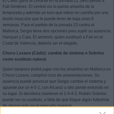
El Cádiz ganó al Levante en la jornada 22, pero perdió a
Fali Giménez. El central vio la quinta amarilla de la
temporada y además se tuvo que retirar en camilla por una
lesión muscular que le puede tener de baja unas 6
semanas. Para el partido de la jornada 23 contra el
Mallorca, Sergio tiene dos opciones para suplir su ausencia:
Haroyan y Cala. El armenio, quien sustituyó a Fali en el
Ciutat de Valencia, debería ser el elegido.
Choco Lozano (Cádiz): cambio de sistema o Sobrino
como sustituto natural
Quien tampoco podrá jugar con los amarillos en Mallorca es
Choco Lozano, cumplirá ciclo de amonestaciones. Su
ausencia puede provocar que Sergio cambie el sistema y
apueste por un 4-5-1, con Alcaraz u otro pivote entrando en
su lugar. Si decidiera mantener el 1-4-4-2, Rubén Sobrino
puede ser su sustituto, a falta de que llegue algún futbolista
de ataque más en el mercado invernal.