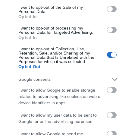
consent section.
derecho. Además de la baja del lesionado Areso, Nacho
I want to opt-out of the Sale of my
Personal Data.
Vidal no podrá estar en el partido tras recibir la quinta
Opted In
amarilla en el encuentro que los rojillos ganaron por 0-2 en
I want to opt-out of processing my
Granada. Arrasate tendrá por tanto que inventarse una
Personal Data for Targeted Advertising.
solución de emergencia y esa puede ser Jonas Ramalho,
Opted In
inédito en la temporada. Otra opción es ubicar a un lateral
I want to opt-out of Collection, Use,
izquierdo o central en ese puesto.
Retention, Sale, and/or Sharing of my
Personal Data that Is Unrelated with the
Purposes for which it was collected.
Darko Brasanac (Osasuna): ¿vuelta de Kike Barja al
Opted Out
once?
Google consents
Arrasate tampoco podrá contar con Brasanac para jugar
ante el Sevilla por acumulación de amonestaciones. El
I want to allow Google to enable storage
mediocentro balcánico fue titular en la última jornada,
related to advertising like cookies on web or
desplazando al banquillo a Kike Barja. El canterano podría
device identifiers in apps.
ser su sustituto en el once inicial.
I want to allow my user data to be sent to
Vinícius Júnior (Real Madrid): Hazard mantendrá la
Google for online advertising purposes.
titularidad
I want to allow Google to send me