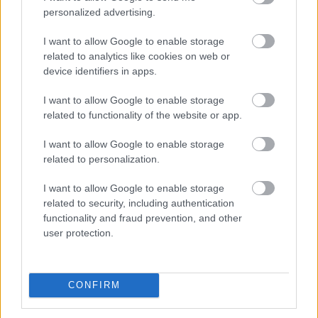
personalized advertising.
Ancelotti no tendrá a su disposición a Vinícius Júnior para el
próximo encuentro liguero ante el Granada, ya que es uno
I want to allow Google to enable storage
de los jugadores sancionados para la jornada 23 por
related to analytics like cookies on web or
acumulación de amonestaciones. El técnico merengue
device identifiers in apps.
podría seguir confiando en Eden Hazard como titular,
haciendo las funciones de extremo izquierdo. La derecha
I want to allow Google to enable storage
quedaría para Rodrygo o Marco Asensio.
related to functionality of the website or app.
I want to allow Google to enable storage
Se agita el mercado. ¿Buenos refuerzos para
related to personalization.
Comunio?
El mercado de fichajes se está
I want to allow Google to enable storage
moviendo durante los últimos días,
related to security, including authentication
con fichajes de renombre y mucho
functionality and fraud prevention, and other
movimiento. ¿Qué jugadores
user protection.
pueden ser interesantes para
nuestras plantillas de Comunio?
CONFIRM
Expulsión por doble amonestación