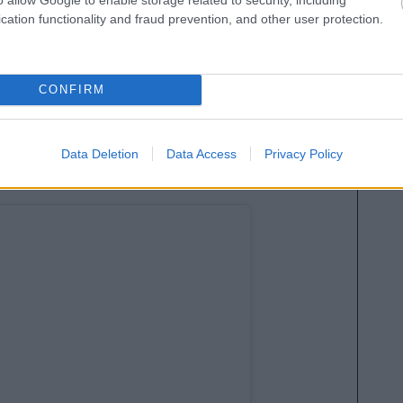
eja de Eric García en el centro de la defensa.
cation functionality and fraud prevention, and other user protection.
 pierde un revulsivo
las en el ‘encontronazo’ con Piqué y causará baja
CONFIRM
ia no supondrá un gran problema para Vicente
co es un suplente habitual. Se espera que Javi
 ante los de Lopetegui.
Data Deletion
Data Access
Privacy Policy