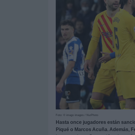
Foto: © imago images / NurPhoto
Hasta once jugadores están sancio
Piqué o Marcos Acuña. Además, Fel