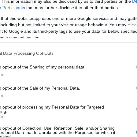
. This information may also be disclosed by us to third parties on the
IA
 opciones de entrar en el once.
Participants
that may further disclose it to other third parties.
ta, de vuelta al once
 that this website/app uses one or more Google services and may gath
including but not limited to your visit or usage behaviour. You may click 
ias consecutivas como local con las que ha abierto
 to Google and its third-party tags to use your data for below specifi
so. Para el siguiente compromiso ante el Betis,
ogle consent section.
ancionado Brian Oliván. Esta baja supondrá una
ierdo para el veterano Jaume Costa.
l Data Processing Opt Outs
nsson o Rekik?
o opt-out of the Sharing of my personal data.
medirse al Espanyol sin la presencia de uno de sus
In
 lateral argentino deberá cumplir un partido de
s y Lopetegui tendrá que recomponer su once. Su
o opt-out of the Sale of my Personal Data.
ro Lopetegui no confía demasiado en él y tal vez
In
marcación.
to opt-out of processing my Personal Data for Targeted
ing.
ad para Mandi
In
 en la visita ‘groguet’ a Granada. El central
o opt-out of Collection, Use, Retention, Sale, and/or Sharing
ersonal Data that Is Unrelated with the Purposes for which it
marilla de la temporada ante el Real Madrid y Aissa
lected.