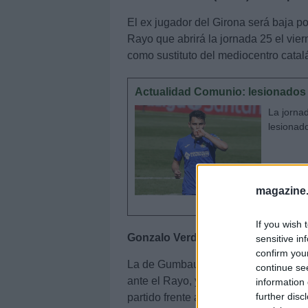
El ex jugador del Girona será baja 
Rayo que abrirá la jornada 25 el vie
como sustituto del mediocentro catal
Actualidad Comunio: lesionados 
La jorna
lesionad
magazine
If you wish 
Gonzalo Verdú (Elche): Bigas regres
sensitive in
confirm you
La de Gumbau no será la única ausenc
continue se
ante el Rayo, ya que Gonzalo Verdú ta
information 
further disc
partido frente al Sevilla. Su baja ser