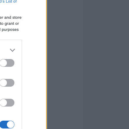
B’s List of
er and store
to grant or
ed purposes