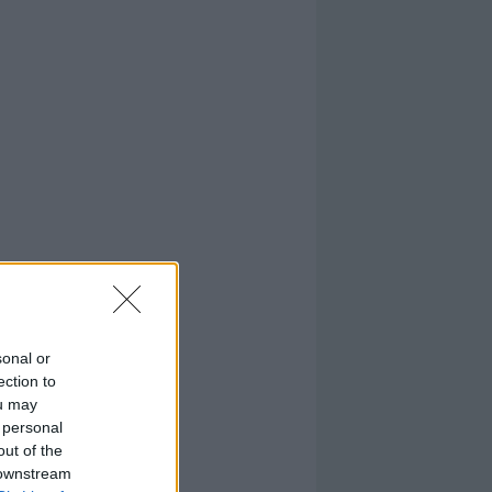
sonal or
ection to
ou may
 personal
out of the
 downstream