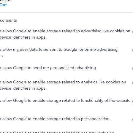
ara enfrentarse a los nazarís.
Out
): el show de Fekir
consents
gates, pases inverosímiles...Nabil Fekir hizo una
o allow Google to enable storage related to advertising like cookies on
 perfecta contra el Levante y fue el gran protagonista
evice identifiers in apps.
rnada 24 de Comunio con 22 puntos. Repasamos el 11
 la semana.
o allow my user data to be sent to Google for online advertising
s.
to allow Google to send me personalized advertising.
n
o allow Google to enable storage related to analytics like cookies on
evice identifiers in apps.
oblemas para Xavi
o allow Google to enable storage related to functionality of the website
illas tras una trifulca con Nico Melamed y se
go contra el Valencia en Mestalla. Su baja supone
o allow Google to enable storage related to personalization.
tros centrales como Umtiti y Lenglet están
godones por una sobrecarga. Si el charrúa no llega
o allow Google to enable storage related to security, including