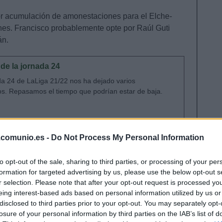
por acumulación de amonestaciones para el Elche-
rnes. Francisco probablemente opte por Raúl Guti
án.
de la jornada 24
da 24 de LaLiga 21/22 nos ha dejado varios
os. Repasamos el tiempo que podrían estar de baja.
.comunio.es -
Do Not Process My Personal Information
to opt-out of the sale, sharing to third parties, or processing of your per
ará a la titularidad
formation for targeted advertising by us, please use the below opt-out s
r selection. Please note that after your opt-out request is processed y
ia por sanción en los franjiverdes para el partido
eing interest-based ads based on personal information utilized by us or
mbién vio la quinta amarilla del curso en el último
disclosed to third parties prior to your opt-out. You may separately opt-
losure of your personal information by third parties on the IAB’s list of
á cubierta casi con total seguridad por Pedro Bigas,