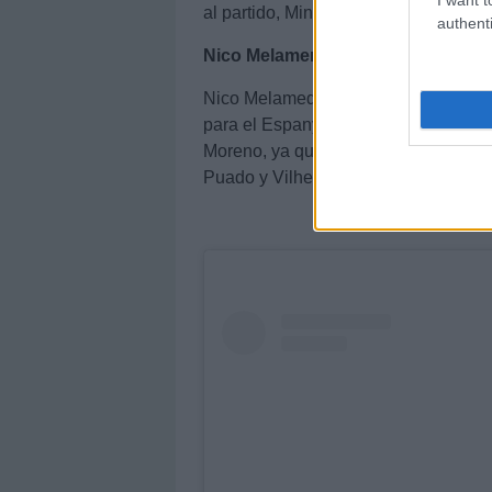
al partido, Mingueza podria ser la par
authenti
Nico Melamend (Espanyol): Moreno
Nico Melamed también vio dos amaril
para el Espanyol-Sevilla. Su ausenc
Moreno, ya que el joven extremo peri
Puado y Vilhena ocupen los extremos