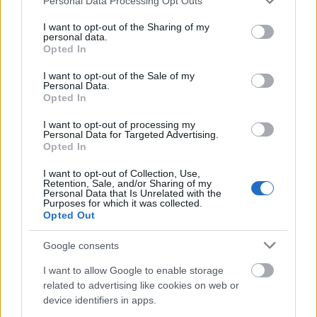
Personal Data Processing Opt Outs
services and may gather and store information including but
Alfonso ‘Pacha’ Espino (Cádiz): turno de Arzamendia
not limited to your visit or usage behaviour. You may click to
I want to opt-out of the Sharing of my
personal data.
grant or deny consent to Google and its third-party tags to
El Cádiz jugará la ‘final’ por la salvación en Granada sin
Opted In
use your data for below specified purposes in below Google
uno de sus futbolistas más importantes, ‘Pacha’ Espino. El
consent section.
I want to opt-out of the Sale of my
lateral izquierdo deberá cumplir una sanción de un partido
Personal Data.
Opted In
por acumulación de amonestaciones y Sergio tendrá que
tirar del paraguayo Arzamendia en la visita al Nuevo Los
I want to opt-out of processing my
Cármenes.
Personal Data for Targeted Advertising.
Opted In
Aleix Vidal (Espanyol): Moreno pierde un jugador de
I want to opt-out of Collection, Use,
rotación
Retention, Sale, and/or Sharing of my
Personal Data that Is Unrelated with the
Purposes for which it was collected.
Vicente Moreno tendrá la ausencia obligada de Aleix Vidal
Opted Out
para visitar el Estadio de la Cerámica el próximo domingo.
El ex de Sevilla y Barcelona entre otros no estaba siendo
Google consents
titular en los últimos partidos tras la recuperación de Óscar
I want to allow Google to enable storage
Gil y la irrupción de Vilhena, por lo que su baja no supondrá
related to advertising like cookies on web or
un grave problema para los blanquiazules.
device identifiers in apps.