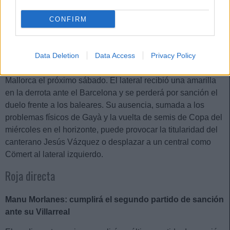
CONFIRM
Toni Lato (Valencia): ¿arriesgar con Gayà u oportunidad
para la cantera?
Data Deletion
Data Access
Privacy Policy
Bordalás no tendrá disponible a Toni Lato para viajar a
Mallorca el próximo sábado. El lateral recibió una amarilla
en la derrota ante el Barcelona y se perderá por sanción el
duelo frente a los baleares. Su ausencia, sumada a los
problemas físicos de Gayà y la vuelta de semis de Copa del
miércoles en el horizonte, puede provocar la titularidad del
canterano Jesús Vázquez o desplazar a un central como
Cömert al lateral izquierdo.
Roja directa
Manu Morlanes: cumplirá el segundo partido de sanción
ante su Villarreal