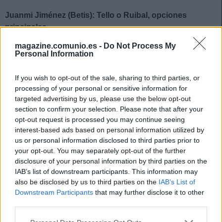
Juanmi Jiménez (Betis): Tello o Ruibal, opciones
principales
magazine.comunio.es -
Do Not Process My
El Betis tendrá la baja de su goleador Juanmi Jiménez en el
Personal Information
derbi sevillano, tras recibir la quinta amarilla de la
temporada ante el Mallorca. Las opciones principales que
If you wish to opt-out of the sale, sharing to third parties, or
tiene Pellegrini para cubrir su ausencia son Tello y Aitor
processing of your personal or sensitive information for
Ruibal, sin descartar a Rodri, ausente en el último partido
targeted advertising by us, please use the below opt-out
por lesión.
section to confirm your selection. Please note that after your
opt-out request is processed you may continue seeing
interest-based ads based on personal information utilized by
Actualidad Comunio: Lesionados de la jornada 25
us or personal information disclosed to third parties prior to
La jornada 25 nos ha dejado una
your opt-out. You may separately opt-out of the further
amplia lista de jugadores
disclosure of your personal information by third parties on the
lesionados y con molestias.
IAB’s list of downstream participants. This information may
Analizamos su estado y el tiempo
also be disclosed by us to third parties on the
IAB’s List of
que podrían estar de baja.
Downstream Participants
that may further disclose it to other
third parties.
Please note that this website/app uses one or more Google