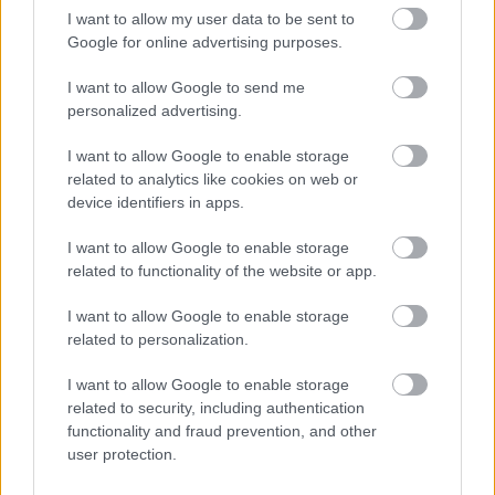
Lucas Ocampos (Sevilla): rompecabezas en el ataque
I want to allow my user data to be sent to
para Lopetegui
Google for online advertising purposes.
El Sevilla no podrá contar para el derbi contra el Betis con
I want to allow Google to send me
uno de sus jugadores más determinantes en ataque, Lucas
personalized advertising.
Ocampos. El argentino, sancionado por acumulación de
amarillas, acrecentará los problemas de Lopetegui para
I want to allow Google to enable storage
armar su delantera, en la que no estarán disponibles Suso,
related to analytics like cookies on web or
device identifiers in apps.
Lamela y Martial por lesión. Corona se presenta como
principal candidato para ocupar el flanco derecho del
I want to allow Google to enable storage
ataque, con Munir como alternativa.
related to functionality of the website or app.
El 11 ideal de la jornada 25: dos hat-trick y muchos
I want to allow Google to enable storage
puntos
related to personalization.
La jornada 25 de LaLiga nos dejó
I want to allow Google to enable storage
los hat-tricks de Danjuma y
related to security, including authentication
Aubameyang y una gran cantidad
functionality and fraud prevention, and other
de puntos en nuestros equipos
user protection.
Comunio. A continuación
repasamos su 11 ideal.