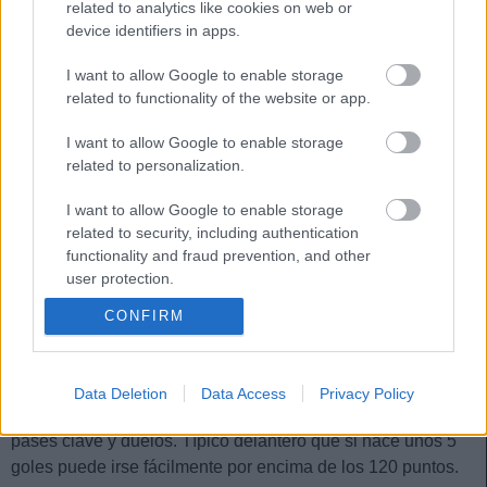
related to analytics like cookies on web or
Lugo y Rayo Majadahonda. En las cuatro temporadas que
device identifiers in apps.
jugó en los ‘Dragones’, marcó 31 goles en 136 partidos
oficiales, siendo su mejor año la 22/23, en la que hizo 13
I want to allow Google to enable storage
goles.
related to functionality of the website or app.
Toni Martínez es un delantero con mucha experiencia y
I want to allow Google to enable storage
complementará a los Kike García, Villalibre, Carlos Martín y
related to personalization.
Stoichkov, si bien tiene muchas opciones de hacerse con la
I want to allow Google to enable storage
titularidad o ser un jugador habitual en la rotación
related to security, including authentication
babazorra. El principal perjudicado por su llegada puede
functionality and fraud prevention, and other
ser Villalibre, quien podría ver reducidos sus minutos de
user protection.
juego.
CONFIRM
Creemos que el nuevo fichaje del Alavés puede ser un
jugador recomendable en Comunio. Sin embargo, sus
valoraciones dependerá mucho de su acierto goleador y su
Data Deletion
Data Access
Privacy Policy
capacidad para acumular estadísticas positivas en tiros,
pases clave y duelos. Típico delantero que si hace unos 5
goles puede irse fácilmente por encima de los 120 puntos.