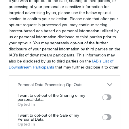
If you wish to opt-out of the sale, sharing to third parties, or
Atlético de Madrid y que firma hasta 2029 con los
processing of your personal or sensitive information for
babazorros. El defensa charrúa llegó al conjunto colchonero
targeted advertising by us, please use the below opt-out
en verano de 2023, pero la pasada campaña la disputó
section to confirm your selection. Please note that after your
cedido en el Zaragoza, con el que jugó 28 partidos de
opt-out request is processed you may continue seeing
LaLiga HYPERMOTION y anotó un gol. En Comunio de
interest-based ads based on personal information utilized by
Segunda logró 126 puntos.
us or personal information disclosed to third parties prior to
your opt-out. You may separately opt-out of the further
El nuevo jugador del ‘Glorioso’ tendrá que competir con
disclosure of your personal information by third parties on the
Sedlar, Aqbar y los polivalentes Tenaglia y Diarra para tener
IAB’s list of downstream participants. This information may
minutos en el centro de la zaga. En principio, Sedlar y Aqbar
also be disclosed by us to third parties on the
IAB’s List of
Downstream Participants
that may further disclose it to other
apuntan a ser la pareja de centrales titular, pero el serbio
third parties.
suele tener problemas físicos, lo que le garantizará minutos.
Please note that this website/app uses one or more Google
Personal Data Processing Opt Outs
Mouriño puede ser un jugador recomendable en Comunio
services and may gather and store information including but
en ciertas jornadas, pero no habría que esperar muchos
not limited to your visit or usage behaviour. You may click to
I want to opt-out of the Sharing of my
personal data.
puntos de él si no se hace con la titularidad. Cuando juegue
grant or deny consent to Google and its third-party tags to
Opted In
puede valorar bien por su contundencia en duelos (más del
use your data for below specified purposes in below Google
consent section.
60% de éxito en Segunda con el Zaragoza) y entradas,
I want to opt-out of the Sale of my
Personal Data.
aunque suele ver amarillas con facilidad.
Opted In