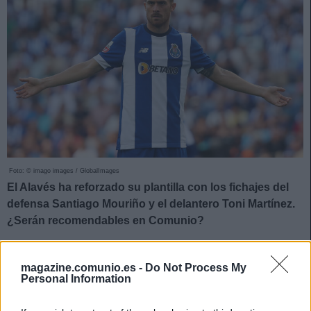
Foto: © imago images / GlobalImages
El Alavés ha reforzado su plantilla con los fichajes del
defensa Santiago Mouriño y el delantero Toni Martínez.
¿Serán recomendables en Comunio?
Santiago Mouriño (Defensa, 580.000 €)
magazine.comunio.es -
Do Not Process My
Personal Information
El Alavés ha completado su parcela defensiva con el fichaje
del central uruguayo Santiago Mouriño, traspasado desde el