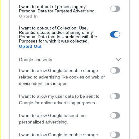
Recomendable: 2,5/5
I want to opt-out of processing my
Personal Data for Targeted Advertising.
Opted In
James Rodríguez vuelve a LaLiga. ¿Muy
recomendable?
I want to opt-out of Collection, Use,
Retention, Sale, and/or Sharing of my
El Rayo ha hecho oficial uno de los
Personal Data that Is Unrelated with the
Purposes for which it was collected.
bombazos del verano con el
Opted Out
fichaje de James Rodríguez por
una temporada. ¿Será muy
Google consents
recomendable en Comunio? Lo
analizamos a continuación.
I want to allow Google to enable storage
related to advertising like cookies on web or
device identifiers in apps.
Toni Martínez (Delantero, 1.000.000)
I want to allow my user data to be sent to
Google for online advertising purposes.
El conjunto babazorro también ha apuntalado su delantera
con un nuevo jugador, Toni Martínez. El ariete llega
I want to allow Google to send me
traspasado desde el Porto hasta 2028 y esta será su
personalized advertising.
primera aventura en LaLiga tras jugar en el citado Porto,
I want to allow Google to enable storage
Familiçao, West Ham y en Segunda División con Valladolid,