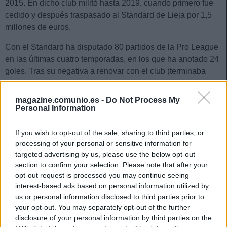
2015. En dicho club militó hasta 2019, cuando primero fue
cedido y después traspasado al Standard de Lieja por 1,5
millones de euros.
Con el Standard ha disputado 80 partidos de la Pro League
en las últimas cuatro temporadas, en los que ha anotado 24
goles. Tras su negativa a renovar con el club (terminaba
contrato en junio de 2023), fue enviado al equipo filial con el
que venía entrenando en las últimas fechas. Esta situación
magazine.comunio.es -
Do Not Process My
ha hecho que finalmente el Standard le haya vendido al
Personal Information
Valladolid por una cantidad que ronda el millón de euros.
Firma hasta 2027.
If you wish to opt-out of the sale, sharing to third parties, or
processing of your personal or sensitive information for
Pese a nacer en Bélgica, Amallah tiene raíces italianas y
targeted advertising by us, please use the below opt-out
marroquíes y decidió representar a los ‘Leones del Atlas’ en
section to confirm your selection. Please note that after your
opt-out request is processed you may continue seeing
2019. Con ellos ha disputado 31 partidos y anotado 4 goles.
interest-based ads based on personal information utilized by
Formó parte del equipo que llegó a semifinales en el
us or personal information disclosed to third parties prior to
reciente Mundial de Catar.
your opt-out. You may separately opt-out of the further
disclosure of your personal information by third parties on the