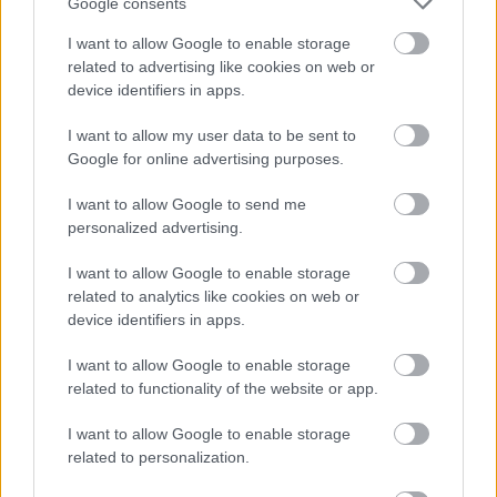
Google consents
Su mejor temporada en el Standard fue la 20/21, en la que
I want to allow Google to enable storage
marcó 10 goles en 27 encuentros, además de repartir 3
related to advertising like cookies on web or
asistencias. Ese curso su media en SofaScore fue de 7,01
device identifiers in apps.
gracias a estadísticas por partido como 2,7 tiros, 1 pase
clave, 2,9 entradas, 1,8 regates y 8,8 duelos ganados (49%
I want to allow my user data to be sent to
Google for online advertising purposes.
éxito).
En el Mundial de Catar participó en los 7 partidos que jugó
I want to allow Google to send me
personalized advertising.
Marruecos, siendo titular en 4 de ellos. Su nota media
SofaScore en la cita mundialista fue de 6,69.
I want to allow Google to enable storage
related to analytics like cookies on web or
Mercado fichajes - Cádiz: ¿Recomendable
device identifiers in apps.
Escalante?
I want to allow Google to enable storage
El Cádiz ha reforzado su centro
related to functionality of the website or app.
del campo con un viejo conocido
de LaLiga, Gonzalo Escalante.
I want to allow Google to enable storage
¿Dará muchos puntos en
related to personalization.
Comunio? Aquí nuestro análisis.