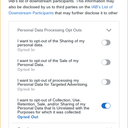
Valores de mercado: ganadores y perdedores del 21
IAB’s list of downstream participants. This information may
al 27 de enero
also be disclosed by us to third parties on the
IAB’s List of
Downstream Participants
that may further disclose it to other
Los valores de mercado siguen al
third parties.
alza una semana más y entre el
21 y el 27 de enero se
Please note that this website/app uses one or more Google
Personal Data Processing Opt Outs
incrementaron en 31 millones,
services and may gather and store information including but
superando los 1.700 de valor
not limited to your visit or usage behaviour. You may click to
I want to opt-out of the Sharing of my
global. Estos son los principales
personal data.
grant or deny consent to Google and its third-party tags to
Opted In
ganadores y perdedores de los
use your data for below specified purposes in below Google
últimos 7 días.
consent section.
I want to opt-out of the Sale of my
Personal Data.
Opted In
Estadísticas
I want to opt-out of processing my
Personal Data for Targeted Advertising.
Opted In
Antes de ser apartado del equipo por la dirección del
Standard, Amallah disputó 9 partidos de la liga belga en la
I want to opt-out of Collection, Use,
temporada 22/23 en los que marcó 4 goles y repartió una
Retention, Sale, and/or Sharing of my
Personal Data that Is Unrelated with the
asistencia, promediando 2,8 tiros, 1,1 pases clave, 2,8
Purposes for which it was collected.
Opted Out
regates, 1,4 entradas y 7,1 duelos ganados por encuentro,
para una nota media SofaScore de 6,92.