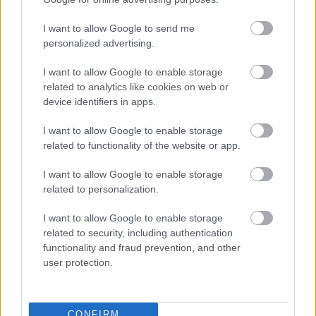
Javi Galán (Celta, defensa, 5.280.000)
I want to allow Google to send me
personalized advertising.
El lateral del Celta fue el segundo mejor defensa de la
I want to allow Google to enable storage
temporada 20/21 en las filas del Huesca (207 puntos) y este
related to analytics like cookies on web or
curso, pese a haber bajado su promedio de puntos (4,46 por
device identifiers in apps.
5,59 del año anterior), sigue siendo un futbolista muy
I want to allow Google to enable storage
recomendable, principalmente por su virtud para hacer
related to functionality of the website or app.
regates y entradas con éxito. Es el quinto jugador de LaLiga
que más regatea pese a ser lateral izquierdo (2,4 de media)
I want to allow Google to enable storage
y el mejor en «tackles».
related to personalization.
Galán ha sido titular en todos los partidos del curso y en los
I want to allow Google to enable storage
últimos cinco tiene 5,20 puntos de media sin la necesidad
related to security, including authentication
de haber anotado gol. Además, tampoco ha repartido
functionality and fraud prevention, and other
muchas asistencias, sólo una en la última jornada frente al
user protection.
Barcelona.
Alfonso Espino (Cádiz, defensa, 4.370.000)
CONFIRM