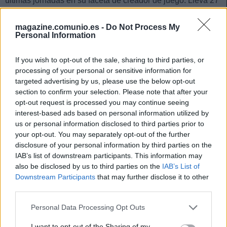
últimas jornadas en su faceta de creador de juego. Lleva 27
puntos desde la jornada 9, promediando 5,40 puntos por
partido y todo ello sin haber marcado goles. Bien es cierto
magazine.comunio.es -
Do Not Process My
Personal Information
que en el último encuentro ante el Granada dio 2
asistencias y obtuvo 12 puntos, entrando en el
11 ideal de la
If you wish to opt-out of the sale, sharing to third parties, or
jornada 13
.
processing of your personal or sensitive information for
En el total de la temporada, Darder suma 54 puntos, con
targeted advertising by us, please use the below opt-out
section to confirm your selection. Please note that after your
una media de 4,5 puntos en Comunio y 6.93 en SofaScore.
opt-out request is processed you may continue seeing
Entre sus estadísticas destacan 1,3 tiros, 1 pase clave, 1,2
interest-based ads based on personal information utilized by
entradas y 3,8 disputas ganadas por partido. Su precio ha
us or personal information disclosed to third parties prior to
subido 800.000 euros en 10 días.
your opt-out. You may separately opt-out of the further
disclosure of your personal information by third parties on the
William Carvalho (Betis, centrocampista, 3.510.000)
IAB’s list of downstream participants. This information may
also be disclosed by us to third parties on the
IAB’s List of
El luso estuvo en la rampa de salida en verano, pero con el
Downstream Participants
that may further disclose it to other
paso de las jornadas se ha hecho un hueco en la rotación
third parties.
de Pellegrini, alternando titularidades con partidos en los
Please note that this website/app uses one or more Google
Personal Data Processing Opt Outs
que sale desde el banquillo. Ha sumado un total de 27
services and may gather and store information including but
puntos en sus últimas cinco apariciones (5,4 de media).
not limited to your visit or usage behaviour. You may click to
I want to opt-out of the Sharing of my