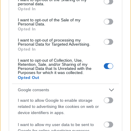
personal data.
grant or deny consent to Google and its third-party tags to
Opted In
Carvalho no ha marcado gol en los 11 partidos que ha
use your data for below specified purposes in below Google
disputado y sólo repartió una asistencia, pero aún así
consent section.
I want to opt-out of the Sale of my
promedia 4,91 puntos por partido. Su media podría ser
Personal Data.
Opted In
incluso mayor si en la jornada que dio la asistencia (jornada
6, sumó 1 punto) hubiera jugado el mínimo de 8 minutos
I want to opt-out of processing my
exigido por SofaScore para valorar a los futbolistas en su
Personal Data for Targeted Advertising.
Opted In
plataforma.
I want to opt-out of Collection, Use,
Retention, Sale, and/or Sharing of my
Clasificación de la LaLiga vs Comunio: Rayo, más
Personal Data that Is Unrelated with the
fuerte; Osasuna y Athletic caen
Purposes for which it was collected.
Opted Out
En la tabla Comunio, Rayo,
Villarreal, Barcelona o Celta están
Google consents
mejor que en la clasificación real
de LaLiga, a diferencia del Atlético,
I want to allow Google to enable storage
Betis u Osasuna. Comparamos las
related to advertising like cookies on web or
posiciones de los clubes de
device identifiers in apps.
Primera en el juego manager y en
la realidad!
I want to allow my user data to be sent to
Google for online advertising purposes.