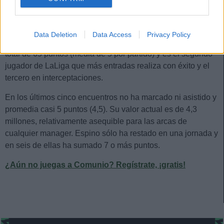
Si hay un futbolista del Cádiz que está brillando en este
inicio de temporada es Alfonso «Pacha» Espino. El lateral
Data Deletion
Data Access
Privacy Policy
izquierdo uruguayo está en el Top 10 de defensas con un
total de 65 puntos (media de 5 por partido) y es el segundo
jugador de LaLiga que más entradas realiza con éxito y el
tercero en interceptaciones.
En los últimos cinco encuentros no ha marcado ni asistido y
promedia casi 5 puntos (4,5). Su valor actual es de 4,3
millones, relativamente asequible para las arcas de
cualquier manager. Espino sólo ha restado en una jornada y
en seis de ellas ha sumado 7 o más puntos.
¿Aún no juegas a Comunio? Regístrate, ¡gratis!