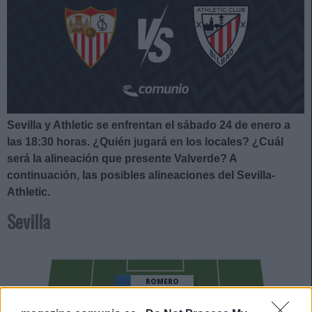
Sevilla y Athletic se enfrentan el sábado 24 de enero a
las 18:30
horas. ¿Quién jugará en los locales? ¿Cuál
será la alineación que presente Valverde?
A
continuación, las posibles alineaciones del Sevilla-
Athletic.
Sevilla
ROMERO