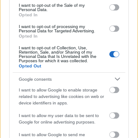
Estos jugadores son duda
:
consent section.
I want to opt-out of the Sale of my
Personal Data.
Posibles cambios en el once
: Adams será titular en el
Opted In
ataque tras su doblete contra el Elche. Dudas sobre quien le
I want to opt-out of processing my
escoltará en la mediapunta, con Peque, Ejuke, Isaac
Personal Data for Targeted Advertising.
Romero y Oso cómo candidatos a dos puestos.
Opted In
I want to opt-out of Collection, Use,
SofaScore-Puntuaciones: preguntas más frecuentes
Retention, Sale, and/or Sharing of my
Personal Data that Is Unrelated with the
SofaScore, la prestigiosa app y
Purposes for which it was collected.
Opted Out
web de resultados, es quien
otorgar las calificaciones por
Google consents
rendimiento de los futbolistas en
Comunio.es. A continuación
I want to allow Google to enable storage
respondemos las preguntas más
related to advertising like cookies on web or
frecuentes sobre SofaScore.
device identifiers in apps.
I want to allow my user data to be sent to
Athletic
Google for online advertising purposes.
I want to allow Google to send me