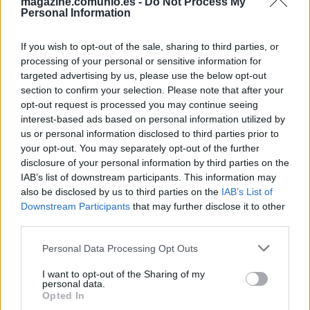
magazine.comunio.es -
Do Not Process My
GURIDI
Personal Information
VARGAS
OSO
If you wish to opt-out of the sale, sharing to third parties, or
processing of your personal or sensitive information for
BUENO
AGOUMÉ
targeted advertising by us, please use the below opt-out
section to confirm your selection. Please note that after your
opt-out request is processed you may continue seeing
SUAZO
IGLESIAS
interest-based ads based on personal information utilized by
us or personal information disclosed to third parties prior to
your opt-out. You may separately opt-out of the further
SANGANTE
KIKE SALAS
disclosure of your personal information by third parties on the
IAB’s list of downstream participants. This information may
also be disclosed by us to third parties on the
IAB’s List of
Downstream Participants
that may further disclose it to other
VLACHODIMOS
third parties.
Please note that this website/app uses one or more Google
Personal Data Processing Opt Outs
services and may gather and store information including but
Estos jugadores son baja
: Azpilicueta, Vargas, Nianzou,
not limited to your visit or usage behaviour. You may click to
I want to opt-out of the Sharing of my
personal data.
Alexis, Januzaj, Alfon, Marcao (sanción), Mendy (sanción).
grant or deny consent to Google and its third-party tags to
Opted In
use your data for below specified purposes in below Google