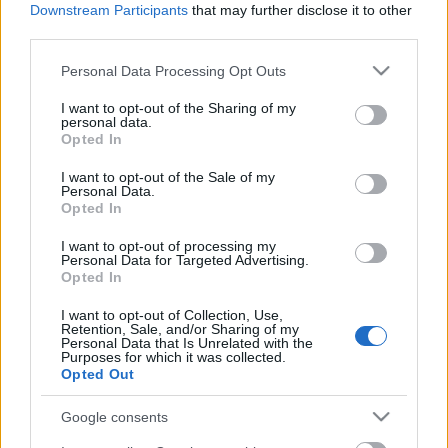
Downstream Participants
that may further disclose it to other
Estos jugadores son duda
:
third parties.
Posibles cambios en la alineación
: Fernando tiene
Please note that this website/app uses one or more Google
Personal Data Processing Opt Outs
molestias en el pubis, pero debería estar disponible para el
services and may gather and store information including but
partido. Dudas entre Rakitic y Oliver Torres para ocupar una
not limited to your visit or usage behaviour. You may click to
I want to opt-out of the Sharing of my
de las posiciones en el centro del campo.
personal data.
grant or deny consent to Google and its third-party tags to
Opted In
use your data for below specified purposes in below Google
consent section.
Actualidad Comunio: alarma en el Madrid
I want to opt-out of the Sale of my
Personal Data.
Alarma en el Real Madrid. Toni
Opted In
Kroos tuvo que abandonar la
I want to opt-out of processing my
concentración de la Selección
Personal Data for Targeted Advertising.
Alemana por molestias en los
Opted In
aductores, mientras que Fede
Valverde padece una dolencia
I want to opt-out of Collection, Use,
Retention, Sale, and/or Sharing of my
muscular. Repasamos las noticias
Personal Data that Is Unrelated with the
sobre lesionados del 24 de marzo.
Purposes for which it was collected.
Opted Out
Atlético
Google consents