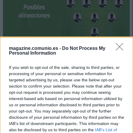
magazine.comunio.es -
Do Not Process My
Sevilla y Atlético se enfrentan el domingo 4 de abril a las
Personal Information
21:00 horas. ¿Quién jugará en los locales? ¿Con qué
alineación saldrán los de Simeone? A continuación, las
If you wish to opt-out of the sale, sharing to third parties, or
posibles alineaciones del Sevilla-Atlético.
processing of your personal or sensitive information for
targeted advertising by us, please use the below opt-out
Sevilla
section to confirm your selection. Please note that after your
opt-out request is processed you may continue seeing
interest-based ads based on personal information utilized by
Posible alineación
: Bono – Jesús Navas, Koundé, Diego
us or personal information disclosed to third parties prior to
Carlos, Acuña – Joan Jordán, Fernando (Gudelj), Rakitic
your opt-out. You may separately opt-out of the further
(Oliver Torres) – Suso, Ocampos, En-Nesyri.
disclosure of your personal information by third parties on the
IAB’s list of downstream participants. This information may
Estos jugadores son baja
:
also be disclosed by us to third parties on the
IAB’s List of