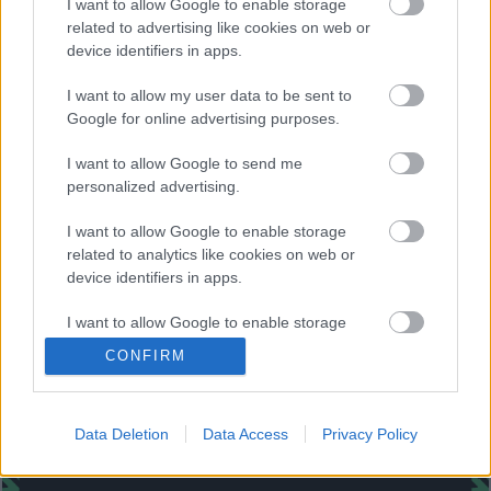
I want to allow Google to enable storage
Posible alineación
: Oblak – Trippier, Savic, Giménez
related to advertising like cookies on web or
(Felipe), Hermoso, Lodi – Koke, Marcos Llorente, Lemar,
device identifiers in apps.
Saúl – Luis Suárez.
I want to allow my user data to be sent to
Estos jugadores son baja
: Carrasco (sancionado).
Google for online advertising purposes.
Estos jugadores son duda
: Joao Félix (molestias).
I want to allow Google to send me
personalized advertising.
Posibles cambios en la alineación
: Lodi ocupará el lugar
del sancionado Carrasco. Joao Félix se retiró del último
I want to allow Google to enable storage
partido jugado con su Selección con molestias y es duda.
related to analytics like cookies on web or
device identifiers in apps.
Simeone ha probado un once con Luis Suárez como único
delantero.
I want to allow Google to enable storage
related to functionality of the website or app.
¿Aún no juegas a Comunio? Regístrate, ¡gratis!
CONFIRM
I want to allow Google to enable storage
related to personalization.
Data Deletion
Data Access
Privacy Policy
I want to allow Google to enable storage
related to security, including authentication