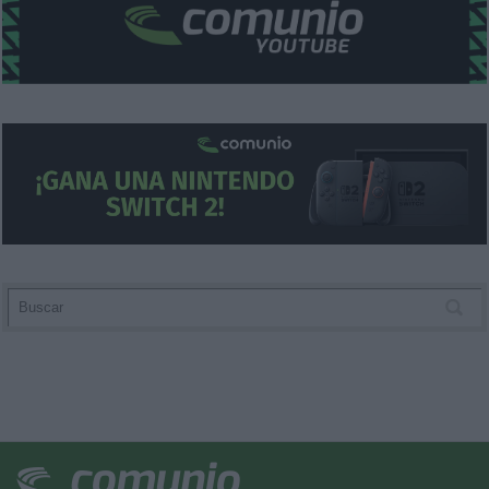
functionality and fraud prevention, and other
user protection.