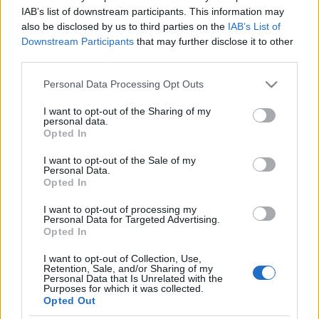
(tobillo), Rekik (lesión muscular), Koundé (sanción),
IAB’s list of downstream participants. This information may
Ocampos (sanción).
also be disclosed by us to third parties on the
IAB’s List of
Downstream Participants
that may further disclose it to other
Estos jugadores son duda:
Martial (molestias
third parties.
musculares), Diego Carlos (molestias musculares), Montiel
Please note that this website/app uses one or more Google
Personal Data Processing Opt Outs
(molestias musculares).
services and may gather and store information including but
not limited to your visit or usage behaviour. You may click to
I want to opt-out of the Sharing of my
Posibles cambios en el once
: las bajas en defensa y
personal data.
grant or deny consent to Google and its third-party tags to
ataque condicionarán el once. Fernando puede jugar de
Opted In
use your data for below specified purposes in below Google
central para suplir la baja de Koundé y Gudelj la del tocado
consent section.
I want to opt-out of the Sale of my
Diego Carlos. Navas puede ser titular al ser suplente en
Personal Data.
Opted In
Europa League, lo mismo que En-Nesyri en la delantera.
I want to opt-out of processing my
Personal Data for Targeted Advertising.
¡A comprar! Cinco triunfadores de la jornada 25
Opted In
Comunio
Menos de 4 millones de valor de
I want to opt-out of Collection, Use,
Retention, Sale, and/or Sharing of my
mercado y 10 o más puntos en la
Personal Data that Is Unrelated with the
jornada. Estos cinco futbolistas
Purposes for which it was collected.
fueron algunos de los grandes
Opted Out
triunfadores de la jornada 25 de