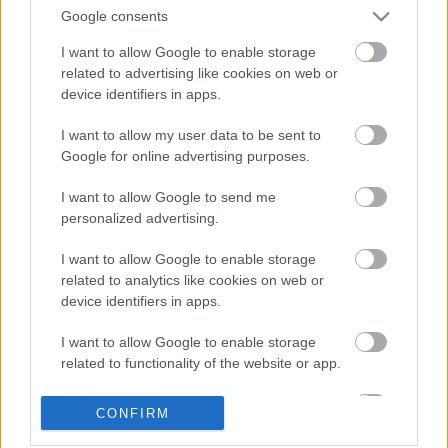
Comunio y podrían revalorizarse
Google consents
en los próximos días.
I want to allow Google to enable storage
related to advertising like cookies on web or
device identifiers in apps.
Betis
I want to allow my user data to be sent to
Posible alineación
: Rui Silva – Bellerín, Bartra, Pezzella
Google for online advertising purposes.
(Edgar), Álex Moreno – William Carvalho, Guido Rodríguez,
I want to allow Google to send me
Canales, Nabil Fekir, Tello (Ruibal) – Borja Iglesias.
personalized advertising.
Estos jugadores son baja
: Paul, Miranda (lesión
I want to allow Google to enable storage
muscular), Martín Montoya (tobillo), Camarasa, Juanmi
related to analytics like cookies on web or
(sancionado).
device identifiers in apps.
Estos jugadores son duda
: Rodri
I want to allow Google to enable storage
related to functionality of the website or app.
Posibles cambios en el once
: Tello o Aitor Ruibal suplirán
al sancionado Juanmi. Edgar o Pezzella acompañarán a
I want to allow Google to enable storage
CONFIRM
Bartra en el centro de la zaga.
related to personalization.