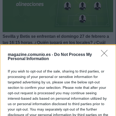
Sevilla y Betis se enfrentan el domingo 27 de febrero a
las 16:15 horas. ¿Quién jugará en los locales? ¿Cuál
será la alineación que presente Pellegrini? A
magazine.comunio.es -
Do Not Process My
continuación, las posibles alineaciones del derbi
Personal Information
sevillano Sevilla-Betis.
Sevilla
If you wish to opt-out of the sale, sharing to third parties, or
processing of your personal or sensitive information for
targeted advertising by us, please use the below opt-out
Posible alineación
: Bono – Jesús Navas, Gudelj,
section to confirm your selection. Please note that after your
Fernando, Acuña – Delaney, Rakitic (Oliver Torres), Joan
opt-out request is processed you may continue seeing
Jordán, Papu Gómez – En-Nesyri (Rafa Mir), Corona
interest-based ads based on personal information utilized by
(Munir).
us or personal information disclosed to third parties prior to
your opt-out. You may separately opt-out of the further
Estos jugadores son baja
: Lamela (hombro), Suso
disclosure of your personal information by third parties on the