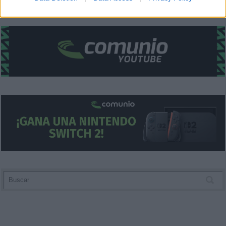
related to security, including authentication
functionality and fraud prevention, and other
user protection.