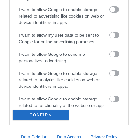
Betis
I want to allow Google to enable storage
Posible alineación
: Joel – Emerson, Mandi, Víctor Ruiz,
related to advertising like cookies on web or
Miranda – Guido Rodríguez, Guardado, Canales, Nabil
device identifiers in apps.
Fekir, Aitor Ruibal (Joaquín) – Borja Iglesias.
I want to allow my user data to be sent to
Estos jugadores son baja
: Dani Martín (lesión en rodilla),
Google for online advertising purposes.
Camarasa (lesión en rodilla), Marc Bartra (molestias en el
I want to allow Google to send me
talón).
personalized advertising.
Estos jugadores son duda
: .
I want to allow Google to enable storage
Posibles cambios en la alineación
: Víctor Ruiz puede
related to analytics like cookies on web or
device identifiers in apps.
volver a la titularidad tras superar sus problemas físicos.
Joaquín podría entrar en el once en lugar de Aitor Ruibal.
I want to allow Google to enable storage
Bartra está recuperado de su lesión, pero no entrará en la
related to functionality of the website or app.
convocatoria según desveló Pellegrini en rueda de prensa.
CONFIRM
I want to allow Google to enable storage
¿Aún no juegas a Comunio? Regístrate, ¡gratis!
related to personalization.
Data Deletion
Data Access
Privacy Policy
I want to allow Google to enable storage