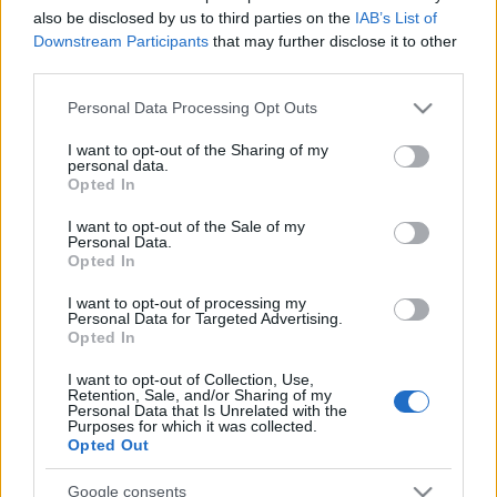
also be disclosed by us to third parties on the
IAB’s List of
Downstream Participants
that may further disclose it to other
Posibles cambios en la alineación
: Lopetegui puede
third parties.
sacar su mejor once, con la duda de quien acompañará en
el centro del campo a Fernando y Joan Jordán. Rakitic,
Please note that this website/app uses one or more Google
Personal Data Processing Opt Outs
Oliver Torres e incluso Papu Gómez tienen opciones de
services and may gather and store information including but
entrar en el equipo titular. Diego Carlos está entre
not limited to your visit or usage behaviour. You may click to
I want to opt-out of the Sharing of my
personal data.
grant or deny consent to Google and its third-party tags to
algodones, pero se espera que pueda participar en el
Opted In
use your data for below specified purposes in below Google
partido.
consent section.
I want to opt-out of the Sale of my
Personal Data.
Opted In
Actualidad Comunio: los lesionados de la jornada 26
Rubén Blanco estará de baja un
I want to opt-out of processing my
par de meses tras sufrir una lesión
Personal Data for Targeted Advertising.
Opted In
de rodilla. Repasamos los
lesionados que nos dejó la jornada
I want to opt-out of Collection, Use,
26 de LaLiga.
Retention, Sale, and/or Sharing of my
Personal Data that Is Unrelated with the
Purposes for which it was collected.
Opted Out
Google consents