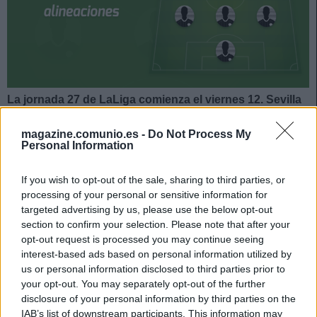
La jornada 27 de LaLiga comienza el viernes 12. Sevilla
y Betis se enfrentan el domingo a las 21:00 horas.
¿Quién jugará en los locales? ¿Con qué alineación
magazine.comunio.es -
Do Not Process My
Personal Information
saldrán los de Pellegrini? A continuación, las posibles
alineaciones del derbi Sevilla-Betis.
If you wish to opt-out of the sale, sharing to third parties, or
Sevilla
processing of your personal or sensitive information for
targeted advertising by us, please use the below opt-out
section to confirm your selection. Please note that after your
Posible alineación
: Bono – Jesús Navas, Koundé, Diego
opt-out request is processed you may continue seeing
Carlos, Acuña – Fernando, Joan Jordán, Rakitic (Oliver
interest-based ads based on personal information utilized by
Torres) – Suso, En-Nesyri, Ocampos.
us or personal information disclosed to third parties prior to
your opt-out. You may separately opt-out of the further
Estos jugadores son baja
: Aleix Vidal.
disclosure of your personal information by third parties on the
IAB’s list of downstream participants. This information may
Estos jugadores son duda
: