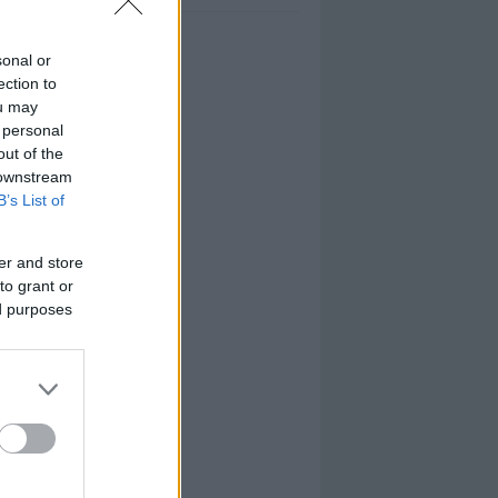
sonal or
ection to
ou may
 personal
out of the
 downstream
B’s List of
er and store
to grant or
ed purposes