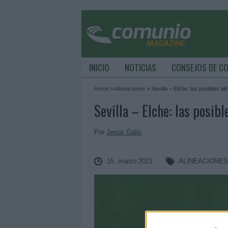
INICIO
NOTICIAS
CONSEJOS DE C
Home
»
Alineaciones
»
Sevilla – Elche: las posibles al
Sevilla – Elche: las posibl
Por
Jesus Gallo
15. marzo 2021
ALINEACIONE