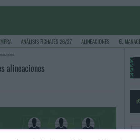
OMPRA
ANÁLISIS FICHAJES 26/27
ALINEACIONES
EL MANAG
ineaciones
es alineaciones
S