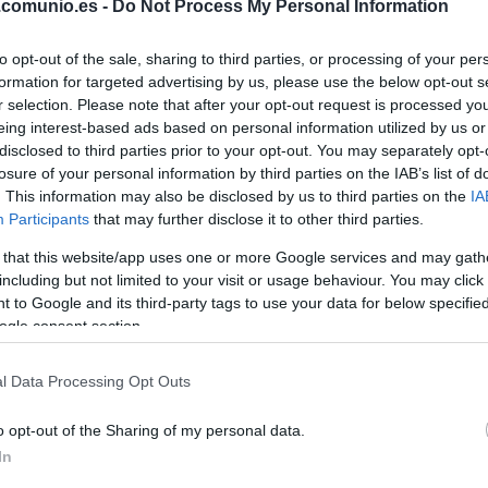
.comunio.es -
Do Not Process My Personal Information
to opt-out of the sale, sharing to third parties, or processing of your per
formation for targeted advertising by us, please use the below opt-out s
r selection. Please note that after your opt-out request is processed y
eing interest-based ads based on personal information utilized by us or
disclosed to third parties prior to your opt-out. You may separately opt-
losure of your personal information by third parties on the IAB’s list of
. This information may also be disclosed by us to third parties on the
IA
Participants
that may further disclose it to other third parties.
 that this website/app uses one or more Google services and may gath
including but not limited to your visit or usage behaviour. You may click 
nada extra con el partido Sevilla-Elche. ¿Quién
 to Google and its third-party tags to use your data for below specifi
ineación saldrán los de Escribá? A continuación,
ogle consent section.
l Data Processing Opt Outs
o opt-out of the Sharing of my personal data.
avas, Koundé (Rekic), Sergi Gómez, Escudero
In
tic – Luuk de Jong, Munir, Óscar Rodríguez (Suso,