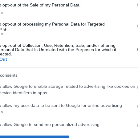
o opt-out of the Sale of my Personal Data.
idal (lesión muscular), Diego Carlos (sancionado),
In
to opt-out of processing my Personal Data for Targeted
ing.
do (molestias musculares).
In
: Lopetegui hará rotaciones, dando minutos a
o opt-out of Collection, Use, Retention, Sale, and/or Sharing
ersonal Data that Is Unrelated with the Purposes for which it
tra el Betis. Sergi Gómez y Rakitic se presentan
lected.
 Diego Carlos y Joan Jordán. Fernando es baja por
Out
o Gudelj.
consents
os de la jornada 27
o allow Google to enable storage related to advertising like cookies on
ard vuelve a sufrir una lesión muscular y será baja
evice identifiers in apps.
imos partidos. Repasamos los lesionados de la
7 y su posible tiempo de baja.
o allow my user data to be sent to Google for online advertising
s.
to allow Google to send me personalized advertising.