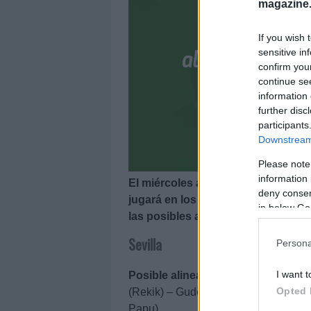
magazine
If you wish 
sensitive in
confirm you
continue se
information 
further disc
participants
Downstream 
Please note
information 
El miércoles a las 19:00 horas, jor
deny consent
jugará en los locales? ¿Con qué al
in below Go
las posibles alineaciones.
Sevilla
Persona
I want t
Posible alineación
: Bono – Jesús N
Opted 
(Rekik) – Gudelj, Oliver Torres, Raki
Papu).