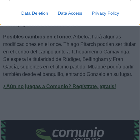
Estos jugadores son baja:
Militao, Rodrygo, Arda Güler,
Mendy.
Data Deletion
Data Access
Privacy Policy
Estos jugadores son duda:
Lunin.
Posibles cambios en el once
: Arbeloa hará algunas
modificaciones en el once. Thiago Pitarch podrían ser titular
en el centro del campo junto a Tchouameni o Camavinga.
Se espera la titularidad de Rüdiger, Bellingham y Fran
García, suplentes en el último partido. Mbappé podría partir
también desde el banquillo, entrando Gonzalo en su lugar.
¿Aún no juegas a Comunio? Regístrate, ¡gratis!