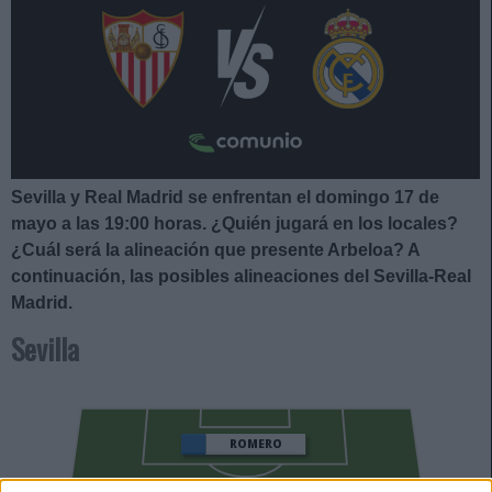
Sevilla y Real Madrid se enfrentan el domingo 17 de
mayo a las 19:00
horas. ¿Quién jugará en los locales?
¿Cuál será la alineación que presente Arbeloa
?
A
continuación, las posibles alineaciones del Sevilla-Real
Madrid.
Sevilla
ROMERO