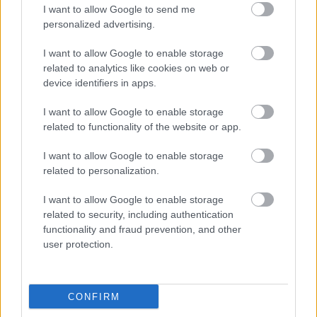
I want to allow Google to send me
personalized advertising.
MBAPPÉ
GONZALO
I want to allow Google to enable storage
related to analytics like cookies on web or
device identifiers in apps.
BRAHIM
BELLINGHAM
I want to allow Google to enable storage
CAMAVINGA
PITARCH
related to functionality of the website or app.
I want to allow Google to enable storage
related to personalization.
CARRERAS
CARVAJAL
I want to allow Google to enable storage
ASENCIO
RUDIGER
related to security, including authentication
functionality and fraud prevention, and other
user protection.
COURTOIS
CONFIRM