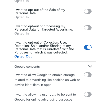
Opted In
use your data for below specified purposes in below Google
Posibles cambios en el once
: Gudelj puede volver al once
consent section.
I want to opt-out of the Sale of my
tras ser suplente en el último partido, entrando en el puesto
Personal Data.
de Sow. Ejuke es una opción para jugar en banda izquierda,
Opted In
en la que Oso podría hacer las funciones de lateral
I want to opt-out of processing my
izquierdo.
Personal Data for Targeted Advertising.
Opted In
SofaScore-Puntuaciones: preguntas más frecuentes
I want to opt-out of Collection, Use,
Retention, Sale, and/or Sharing of my
SofaScore, la prestigiosa app y
Personal Data that Is Unrelated with the
web de resultados, es quien
Purposes for which it was collected.
Opted Out
otorgar las calificaciones por
rendimiento de los futbolistas en
Comunio.es. A continuación
Google consents
respondemos las preguntas más
I want to allow Google to enable storage
frecuentes sobre SofaScore.
related to advertising like cookies on web or
device identifiers in apps.
Real Madrid
I want to allow my user data to be sent to
Google for online advertising purposes.