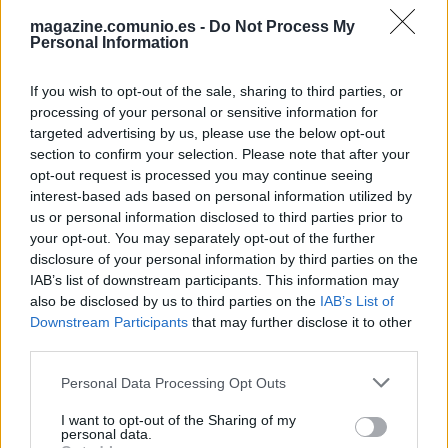
GURIDI
magazine.comunio.es -
Do Not Process My
VARGAS
OSO
Personal Information
If you wish to opt-out of the sale, sharing to third parties, or
GUILLÉN
AGOUMÉ
processing of your personal or sensitive information for
targeted advertising by us, please use the below opt-out
section to confirm your selection. Please note that after your
SUAZO
IGLESIAS
opt-out request is processed you may continue seeing
interest-based ads based on personal information utilized by
us or personal information disclosed to third parties prior to
SANGANTE
KIKE SALAS
your opt-out. You may separately opt-out of the further
disclosure of your personal information by third parties on the
IAB’s list of downstream participants. This information may
also be disclosed by us to third parties on the
IAB’s List of
VLACHODIMOS
Downstream Participants
that may further disclose it to other
third parties.
Please note that this website/app uses one or more Google
Personal Data Processing Opt Outs
Estos jugadores son baja
: Marcao, Bueno.
services and may gather and store information including but
not limited to your visit or usage behaviour. You may click to
I want to opt-out of the Sharing of my
Estos jugadores son duda
:
personal data.
grant or deny consent to Google and its third-party tags to