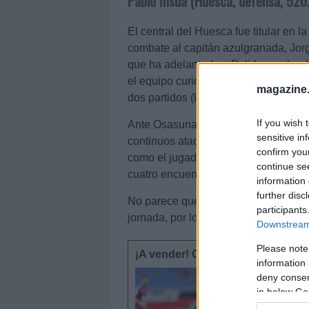
Pablo Insua (Huesca, defensa, 520
El central del Huesca fue titular en l
combate al capitán azulgranada, Jorge
que ha adelantado a Pulido en el ord
el equipo curiosamente ha frenado u
magazine
dos partidos (llevaban encajados 10 e
If you wish 
Ante Osasuna tuvo mucho trabajo, es
sensitive in
continuos ataques rojillos. De hecho 
confirm you
como el jugador de LaLiga con más d
continue se
cuatro encuentros.
information 
further disc
No parece que Michel vaya a tocar m
participants
jornada, por lo que lo normal es que 
Downstream 
Please note
¡A vender! Cinco perdedores de l
information 
Lesionado
deny consent
jornada 
in below Go
apuestas