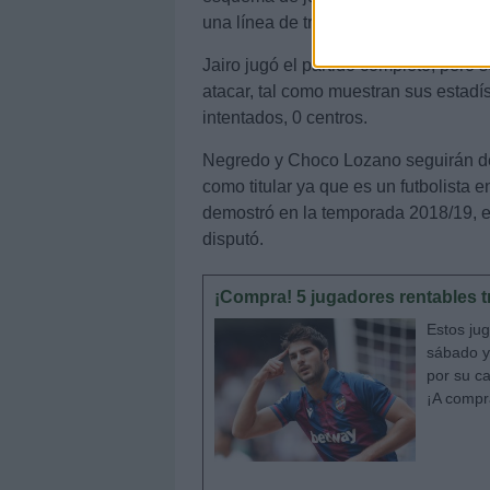
una línea de tres por detrás en la que
Jairo jugó el partido completo, pero
atacar, tal como muestran sus estadíst
intentados, 0 centros.
Negredo y Choco Lozano seguirán de b
como titular ya que es un futbolista
demostró en la temporada 2018/19, en
disputó.
¡Compra! 5 jugadores rentables tr
Estos jug
sábado y
por su c
¡A compr