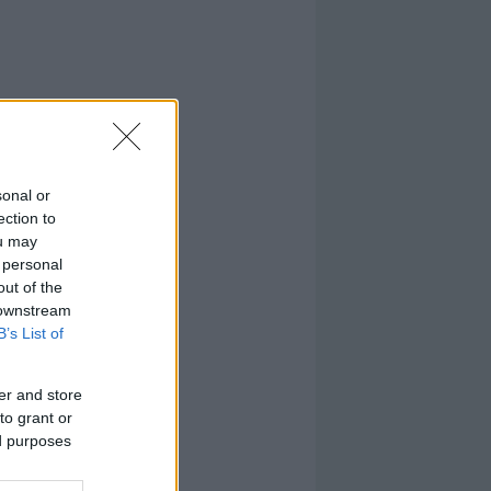
sonal or
ection to
ou may
 personal
out of the
 downstream
B’s List of
er and store
to grant or
ed purposes