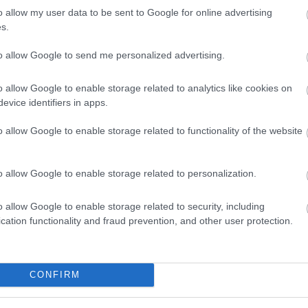
oportunidad de inicio al extremo en el partido ante
o allow my user data to be sent to Google for online advertising
a titularidad de la temporada. Fue sustituido en el
s.
iempo que estuvo en el campo destacó por dar pase
to allow Google to send me personalized advertising.
aciones. No aprovechó su oportunidad y lo normal es
ximas jornadas.
o allow Google to enable storage related to analytics like cookies on
evice identifiers in apps.
n defensa para el Barça
o allow Google to enable storage related to functionality of the website
perdió a Piqué y Sergi Roberto por lesión en el
 de la jornada ante el Atlético y aumentan sus
s en defensa. Repasamos los lesionados de los
o allow Google to enable storage related to personalization.
del sábado.
o allow Google to enable storage related to security, including
cation functionality and fraud prevention, and other user protection.
ista, 410.000)
CONFIRM
o provocaron que Álvaro Cervera cambiara su
Real Sociedad, jugando con Malbasic como punta y