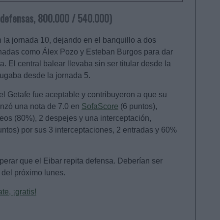
, defensas, 800.000 / 540.000)
 la jornada 10, dejando en el banquillo a dos
jornadas como Álex Pozo y Esteban Burgos para dar
 El central balear llevaba sin ser titular desde la
 jugaba desde la jornada 5.
el Getafe fue aceptable y contribuyeron a que su
anzó una nota de 7.0 en
SofaScore
(6 puntos),
reos (80%), 2 despejes y una interceptación,
untos) por sus 3 interceptaciones, 2 entradas y 60%
sperar que el Eibar repita defensa. Deberían ser
s del próximo lunes.
e, ¡gratis!