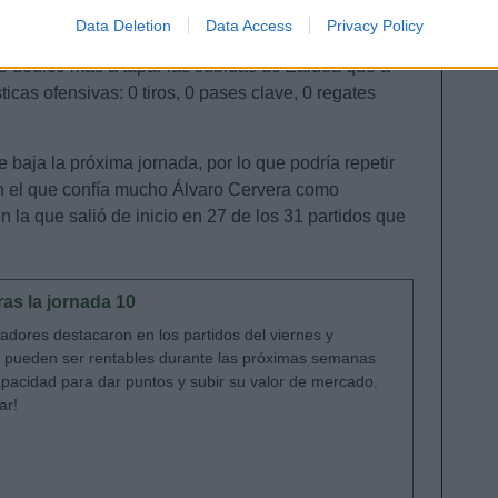
 Jairo Izquierdo fue titular en uno de los extremos.
Data Deletion
Data Access
Privacy Policy
 se dedicó más a tapar las subidas de Zaldua que a
icas ofensivas: 0 tiros, 0 pases clave, 0 regates
aja la próxima jornada, por lo que podría repetir
 en el que confía mucho Álvaro Cervera como
 la que salió de inicio en 27 de los 31 partidos que
as la jornada 10
adores destacaron en los partidos del viernes y
 pueden ser rentables durante las próximas semanas
apacidad para dar puntos y subir su valor de mercado.
ar!