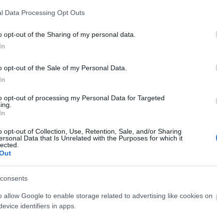
 Computer.
l Data Processing Opt Outs
o opt-out of the Sharing of my personal data.
In
ampista, 550.000)
o opt-out of the Sale of my Personal Data.
In
r primera vez en la temporada en el encuentro que
to opt-out of processing my Personal Data for Targeted
in embargo, el que fuera canterano del Real Madrid,
ing.
enas tuvo impacto en el partido.
In
mpo su aportación consistió en 2 tiros fuera, un
o opt-out of Collection, Use, Retention, Sale, and/or Sharing
ersonal Data that Is Unrelated with the Purposes for which it
 pérdidas en 33 toques de balón, con 13 pases
lected.
 6.6 en SofaScore (2 puntos Comunio).
Out
ocar que Paco López le mande de nuevo al
consents
o Vukcevic en la alineación titular.
o allow Google to enable storage related to advertising like cookies on
ta, 470.000)
evice identifiers in apps.