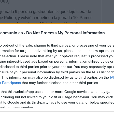
.000)
a jornada 9 por una gastroenteritis que dejó fuera de
 Pulido, y volvió a repetir en la jornada 10. Parece
en de preferencias de Míchel y con él en el campo,
n poco la sangría defensiva, encajando 2 goles en
.comunio.es -
Do Not Process My Personal Information
n los tres encuentros anteriores).
to opt-out of the sale, sharing to third parties, or processing of your per
pecialmente en la segunda parte para repeler los
formation for targeted advertising by us, please use the below opt-out s
realizó 10 despejes a centros laterales que le sitúan
r selection. Please note that after your opt-out request is processed y
espejes por partido (5.0) aunque sólo ha jugado
eing interest-based ads based on personal information utilized by us or
disclosed to third parties prior to your opt-out. You may separately opt-
losure of your personal information by third parties on the IAB’s list of
ucho la defensa en el encuentro de la próxima
. This information may also be disclosed by us to third parties on the
IA
mantenga el puesto de titular.
Participants
that may further disclose it to other third parties.
 that this website/app uses one or more Google services and may gath
a jornada 10
including but not limited to your visit or usage behaviour. You may click 
s, sustituidos, sancionados o sin minutos en la
 to Google and its third-party tags to use your data for below specifi
10. Estos cinco jugadores no parecen buenas
ogle consent section.
 a corto plazo y puede ser buen momento para