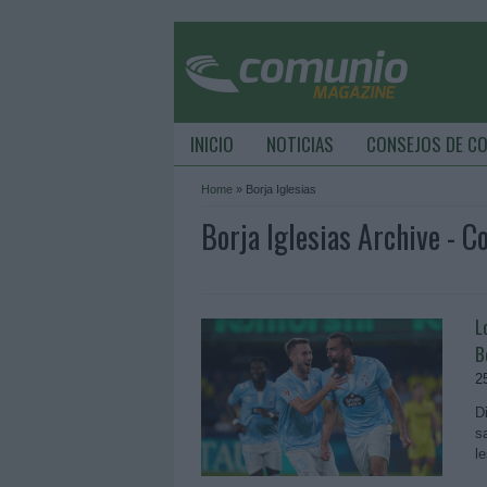
INICIO
NOTICIAS
CONSEJOS DE C
Home
»
Borja Iglesias
Borja Iglesias Archive -
L
B
2
D
s
l