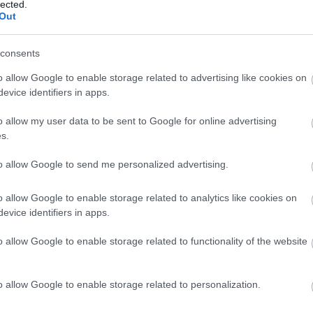
lected.
l 11 ideal de la jornada 32
Out
1. abril 2025 Por
Jesus Gallo
|
consents
aphinha y Borja Iglesias llegaron a los 21 puntos en la jornada
2 y son los futbolistas más valorados en su 11 ideal.
o allow Google to enable storage related to advertising like cookies on
Leer más »
evice identifiers in apps.
o allow my user data to be sent to Google for online advertising
s.
l 11 ideal de la jornada 19
to allow Google to send me personalized advertising.
3. enero 2025 Por
Jesus Gallo
|
o allow Google to enable storage related to analytics like cookies on
oba, David Soria y Kubo, los jugadores con más puntos en el 11
evice identifiers in apps.
deal de la jornada 19 de Comunio.
Leer más »
o allow Google to enable storage related to functionality of the website
o allow Google to enable storage related to personalization.