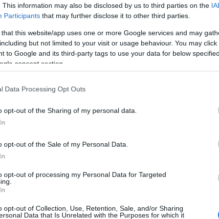
. This information may also be disclosed by us to third parties on the
IA
Participants
that may further disclose it to other third parties.
ercado de fichajes: Roberto, cerca de seguir en el
spanyol
 that this website/app uses one or more Google services and may gath
including but not limited to your visit or usage behaviour. You may click 
6. junio 2025 Por
Jesus Gallo
|
 to Google and its third-party tags to use your data for below specifi
l Espanyol está cerca de asegurarse la continuidad de Roberto
ogle consent section.
ernández. Repasamos algunos de los últimos movimientos y
umores del mercado en este artículo.
l Data Processing Opt Outs
Leer más »
o opt-out of the Sharing of my personal data.
In
l 11 ideal de la jornada 33
4. abril 2025 Por
Jesus Gallo
|
o opt-out of the Sale of my Personal Data.
res jugadores del Real Betis forman parte del 11 ideal de la
In
ornada 33 de Comunio, entre ellos Romain Perraud, el MVP con
6 puntos.
to opt-out of processing my Personal Data for Targeted
ing.
Leer más »
In
o opt-out of Collection, Use, Retention, Sale, and/or Sharing
ersonal Data that Is Unrelated with the Purposes for which it