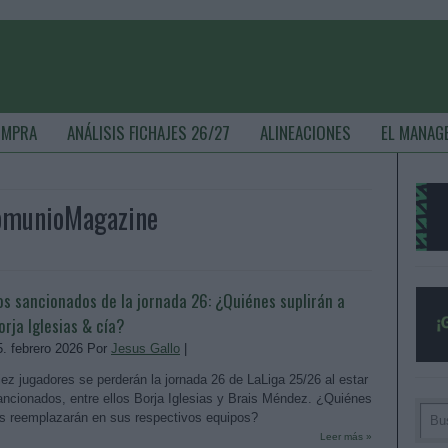
OMPRA
ANÁLISIS FICHAJES 26/27
ALINEACIONES
EL MANAG
 ComunioMagazine
os sancionados de la jornada 26: ¿Quiénes suplirán a
orja Iglesias & cía?
5. febrero 2026 Por
Jesus Gallo
|
iez jugadores se perderán la jornada 26 de LaLiga 25/26 al estar
ancionados, entre ellos Borja Iglesias y Brais Méndez. ¿Quiénes
es reemplazarán en sus respectivos equipos?
Leer más »