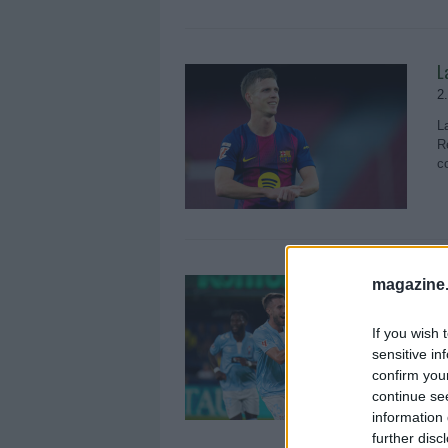
L
2
L
R
c
L
magazine
1
If you wish 
L
sensitive in
R
c
confirm you
continue se
information 
further disc