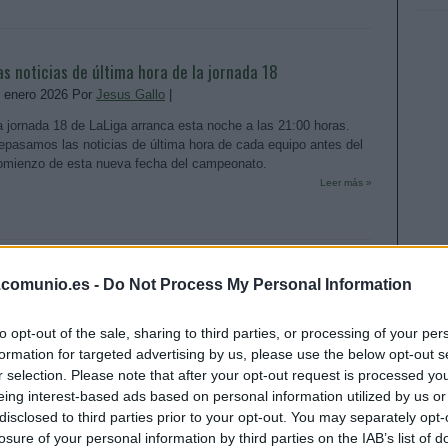
as noticias de última hora de la jornada 18
. enero 2026 Por
Jesus Gallo
|
a jornada 18 de LaLiga arranca esta noche a las 21:00 horas.
epasamos las noticias de última hora de cada equipo antes del
omienzo de esta nueva fecha del campeonato.
Leer más »
as noticias de última hora de la jornada 17
.comunio.es -
Do Not Process My Personal Information
9. diciembre 2025 Por
Jesus Gallo
|
to opt-out of the sale, sharing to third parties, or processing of your per
a jornada 17 de LaLiga arranca esta noche a las 21:00 horas.
formation for targeted advertising by us, please use the below opt-out s
epasamos las noticias de última hora de cada equipo antes del
omienzo de esta nueva fecha del campeonato.
r selection. Please note that after your opt-out request is processed y
Leer más »
eing interest-based ads based on personal information utilized by us or
disclosed to third parties prior to your opt-out. You may separately opt-
losure of your personal information by third parties on the IAB’s list of