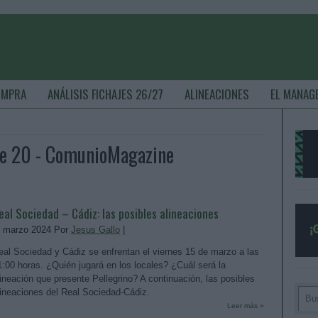
OMPRA
ANÁLISIS FICHAJES 26/27
ALINEACIONES
EL MANAG
 de 20 - ComunioMagazine
eal Sociedad – Cádiz: las posibles alineaciones
. marzo 2024 Por
Jesus Gallo
|
eal Sociedad y Cádiz se enfrentan el viernes 15 de marzo a las
1:00 horas. ¿Quién jugará en los locales? ¿Cuál será la
lineación que presente Pellegrino? A continuación, las posibles
lineaciones del Real Sociedad-Cádiz.
Leer más »