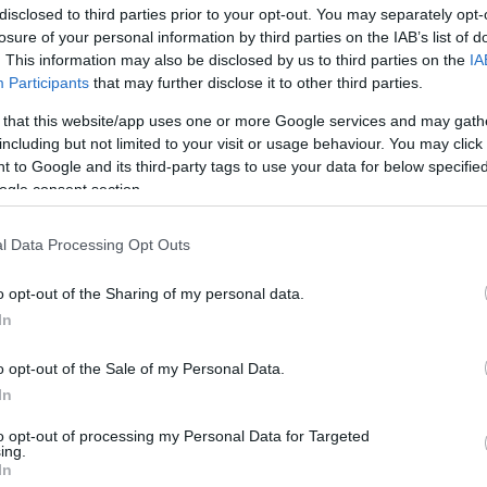
disclosed to third parties prior to your opt-out. You may separately opt-
losure of your personal information by third parties on the IAB’s list of
ádiz – Celta: las posibles alineaciones
. This information may also be disclosed by us to third parties on the
IA
7. febrero 2024 Por
Jesus Gallo
|
Participants
that may further disclose it to other third parties.
ádiz y Celta se enfrentan el domingo 25 de febrero a las 14:00
 that this website/app uses one or more Google services and may gath
oras. ¿Quién jugará en los locales? ¿Cuál será la alineación que
including but not limited to your visit or usage behaviour. You may click 
resente Rafa Benítez? A continuación, las posibles alineaciones
 to Google and its third-party tags to use your data for below specifi
el Cádiz-Celta.
ogle consent section.
Leer más »
l Data Processing Opt Outs
sasuna – Cádiz: las posibles alineaciones
o opt-out of the Sharing of my personal data.
1. febrero 2024 Por
Jesus Gallo
|
In
sasuna y Cádiz se enfrentan el sábado 17 de febrero a las
6:15 horas. ¿Quién jugará en los locales? ¿Cuál será la
o opt-out of the Sale of my Personal Data.
lineación que presente Pellegrino? A continuación, las posibles
In
lineaciones del Osasuna-Cádiz.
Leer más »
to opt-out of processing my Personal Data for Targeted
ing.
In