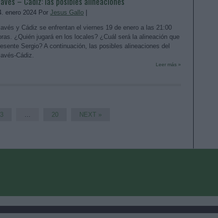
lavés – Cádiz: las posibles alineaciones
4. enero 2024 Por
Jesus Gallo
|
lavés y Cádiz se enfrentan el viernes 19 de enero a las 21:00
oras. ¿Quién jugará en los locales? ¿Cuál será la alineación que
resente Sergio? A continuación, las posibles alineaciones del
lavés-Cádiz.
Leer más »
3
…
20
NEXT »