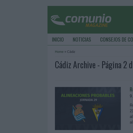
INICIO
NOTICIAS
CONSEJOS DE C
Home
»
Cádiz
Cádiz Archive - Página 2
R
9
R
2
a
a