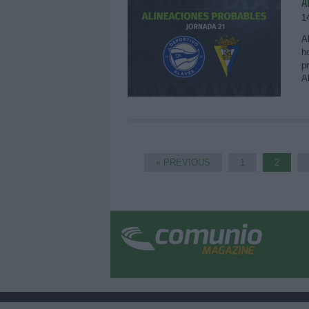
A
1
A
h
p
A
« PREVIOUS
1
2