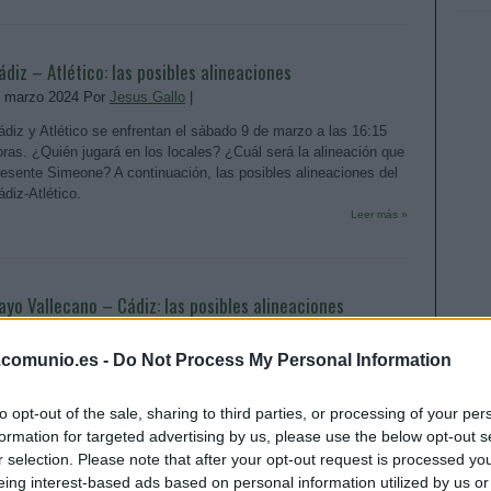
ádiz – Atlético: las posibles alineaciones
. marzo 2024 Por
Jesus Gallo
|
ádiz y Atlético se enfrentan el sábado 9 de marzo a las 16:15
oras. ¿Quién jugará en los locales? ¿Cuál será la alineación que
resente Simeone? A continuación, las posibles alineaciones del
ádiz-Atlético.
Leer más »
ayo Vallecano – Cádiz: las posibles alineaciones
4. febrero 2024 Por
Jesus Gallo
|
.comunio.es -
Do Not Process My Personal Information
ayo y Cádiz se enfrentan el sábado 2 de marzo a las 16:15
oras. ¿Quién jugará en los locales? ¿Cuál será la alineación que
resente Pellegrino? A continuación, las posibles alineaciones del
to opt-out of the sale, sharing to third parties, or processing of your per
ayo-Cádiz.
formation for targeted advertising by us, please use the below opt-out s
Leer más »
r selection. Please note that after your opt-out request is processed y
eing interest-based ads based on personal information utilized by us or