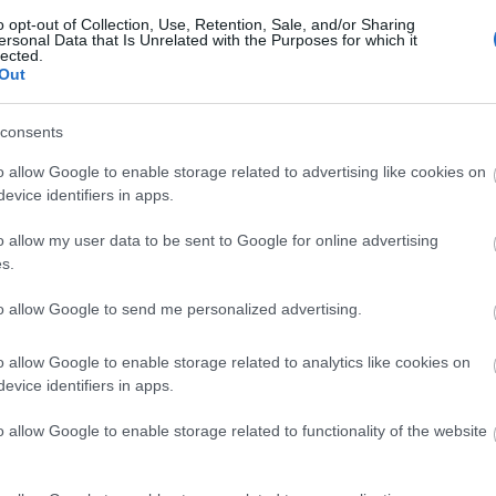
ádiz – Betis: las posibles alineaciones
o opt-out of Collection, Use, Retention, Sale, and/or Sharing
ersonal Data that Is Unrelated with the Purposes for which it
. febrero 2024 Por
Jesus Gallo
|
lected.
Out
ádiz y Betis se enfrentan el viernes 9 de febrero a las 21:00
oras. ¿Quién jugará en los locales? ¿Cuál será la alineación que
resente Pellegrini? A continuación, las posibles alineaciones del
consents
ádiz-Betis.
Leer más »
o allow Google to enable storage related to advertising like cookies on
evice identifiers in apps.
o allow my user data to be sent to Google for online advertising
illarreal – Cádiz: las posibles alineaciones
s.
9. enero 2024 Por
Jesus Gallo
|
to allow Google to send me personalized advertising.
illarreal y Cádiz se enfrentan el domingo 4 de febrero a las 14:00
oras. ¿Quién jugará en los locales? ¿Cuál será la alineación que
o allow Google to enable storage related to analytics like cookies on
resente Pellegrino? A continuación, las posibles alineaciones del
llarreal-Cádiz.
evice identifiers in apps.
Leer más »
o allow Google to enable storage related to functionality of the website
ambio de entrenador en el Cádiz: ¿Qué jugadores serán