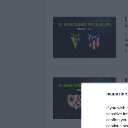
C
2
C
h
p
C
R
2
magazine
R
h
p
If you wish 
R
sensitive in
confirm you
continue se